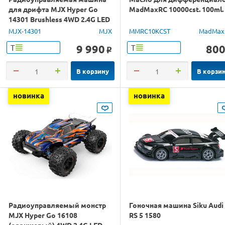
для дрифта MJX Hyper Go
MadMaxRC 10000cst. 100ml.
14301 Brushless 4WD 2.4G LED
1/14 RTR
MJX-14301
MJX
MMRC10KCST
MadMax
9 990
80
Т
Т
o
В корзину
В корзи
новинка
новинка
Радиоуправляемый монстр
Гоночная машина Siku Audi
MJX Hyper Go 16108
RS 5 1580