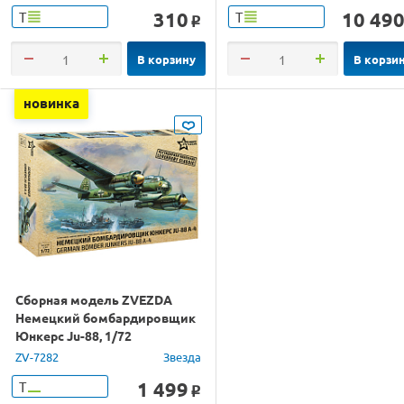
310
10 49
Т
Т
o
В корзину
В корзи
новинка
Сборная модель ZVEZDA
Немецкий бомбардировщик
Юнкерс Ju-88, 1/72
ZV-7282
Звезда
1 499
Т
o