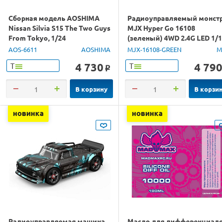
Сборная модель AOSHIMA
Радиоуправляемый монст
Nissan Silvia S15 The Two Guys
MJX Hyper Go 16108
From Tokyo, 1/24
(зеленый) 4WD 2.4G LED 1/
RTR
AOS-6611
AOSHIMA
MJX-16108-GREEN
M
4 730
4 79
Т
Т
o
В корзину
В корзи
новинка
новинка
Радиоуправляемая машина
Масло для дифференциал