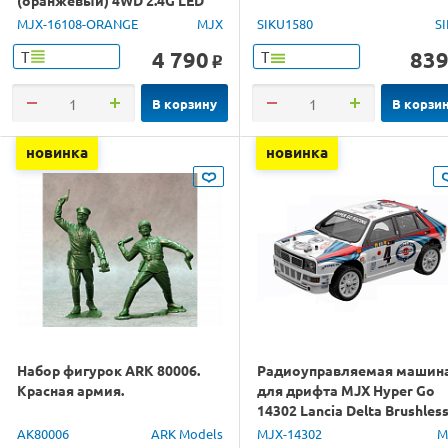
(оранжевый) 4WD 2.4G LED
1/16 RTR
MJX-16108-ORANGE
MJX
SIKU1580
S
4 790
83
Т
Т
o
В корзину
В корзи
новинка
новинка
Набор фигурок ARK 80006.
Радиоуправляемая машин
Красная армия.
для дрифта MJX Hyper Go
14302 Lancia Delta Brushles
4WD 2.4G LED 1/14 RTR
AK80006
ARK Models
MJX-14302
M