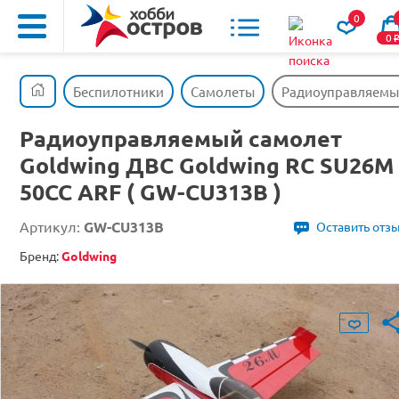
0
0
Беспилотники
Самолеты
Радиоуправляемый
Радиоуправляемый самолет
Goldwing ДВС Goldwing RC SU26M
50CC ARF ( GW-CU313B )
Артикул:
GW-CU313B
Оставить отз
Бренд:
Goldwing