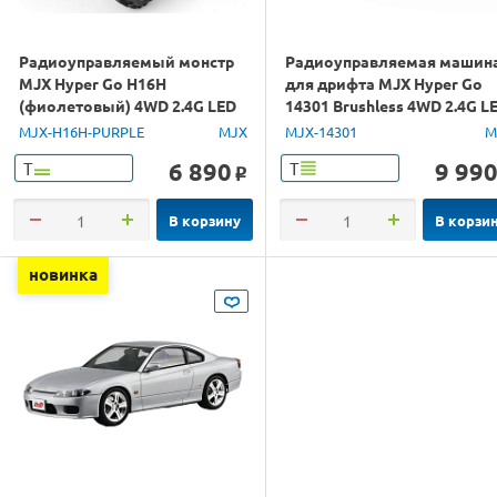
Радиоуправляемый монстр
Радиоуправляемая машин
MJX Hyper Go H16H
для дрифта MJX Hyper Go
(фиолетовый) 4WD 2.4G LED
14301 Brushless 4WD 2.4G L
GPS 1/16 RTR
1/14 RTR
MJX-H16H-PURPLE
MJX
MJX-14301
M
6 890
9 99
Т
Т
o
В корзину
В корзи
новинка