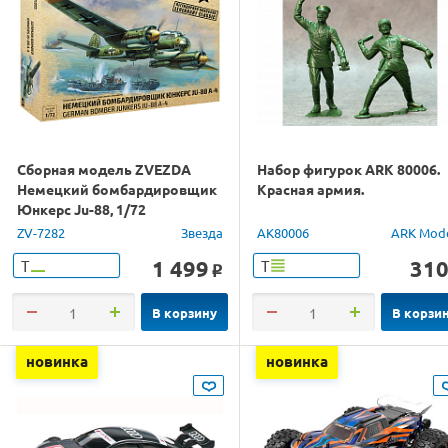
Сборная модель ZVEZDA
Набор фигурок ARK 80006.
Немецкий бомбардировщик
Красная армия.
Юнкерс Ju-88, 1/72
ZV-7282
Звезда
AK80006
ARK Mod
1 499
31
Т
Т
o
В корзину
В корзи
новинка
новинка