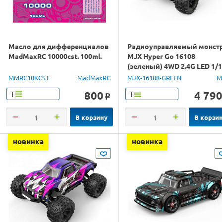
Масло для дифференциалов
Радиоуправляемый монст
MadMaxRC 10000cst. 100ml.
MJX Hyper Go 16108
(зеленый) 4WD 2.4G LED 1/
RTR
MMRC10KCST
MadMaxRC
MJX-16108-GREEN
M
800
4 79
Т
Т
o
В корзину
В корзи
новинка
новинка