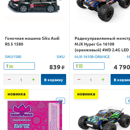
Гоночная машина Siku Audi
Радиоуправляемый монст
RS 5 1580
MJX Hyper Go 16108
(оранжевый) 4WD 2.4G LED
1/16 RTR
SIKU1580
SIKU
MJX-16108-ORANGE
M
839
4 79
Т
Т
o
В корзину
В корзи
новинка
новинка