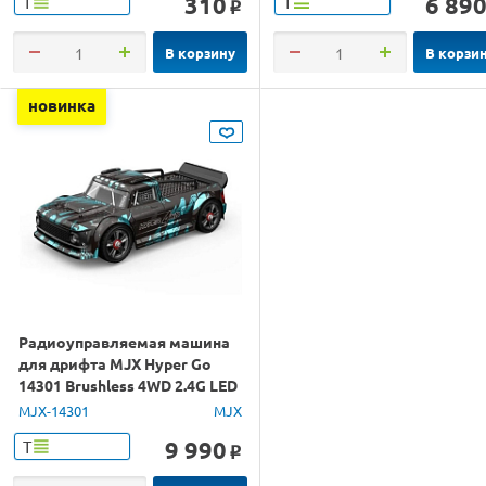
310
6 89
Т
Т
o
В корзину
В корзи
новинка
Радиоуправляемая машина
для дрифта MJX Hyper Go
14301 Brushless 4WD 2.4G LED
1/14 RTR
MJX-14301
MJX
9 990
Т
o