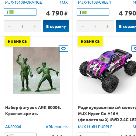
1/16 RTR
RTR
MJX-16108-ORANGE
MJX
MJX-16108-GREEN
M
4 790
4 79
Т
Т
o
В корзину
В корзи
новинка
новинка
Набор фигурок ARK 80006.
Радиоуправляемый монст
Красная армия.
MJX Hyper Go H16H
(фиолетовый) 4WD 2.4G LE
GPS 1/16 RTR
AK80006
ARK Models
MJX-H16H-PURPLE
M