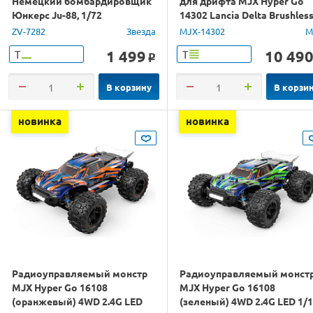
Немецкий бомбардировщик
для дрифта MJX Hyper Go
Юнкерс Ju-88, 1/72
14302 Lancia Delta Brushles
4WD 2.4G LED 1/14 RTR
ZV-7282
Звезда
MJX-14302
M
1 499
10 49
Т
Т
o
В корзину
В корзи
новинка
новинка
Радиоуправляемый монстр
Радиоуправляемый монст
MJX Hyper Go 16108
MJX Hyper Go 16108
(оранжевый) 4WD 2.4G LED
(зеленый) 4WD 2.4G LED 1/