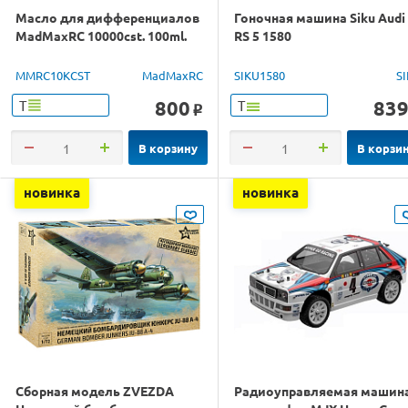
Масло для дифференциалов
Гоночная машина Siku Audi
MadMaxRC 10000cst. 100ml.
RS 5 1580
MMRC10KCST
MadMaxRC
SIKU1580
S
800
83
Т
Т
o
В корзину
В корзи
новинка
новинка
Сборная модель ZVEZDA
Радиоуправляемая машин