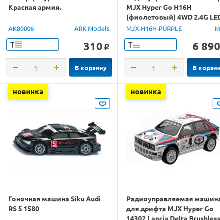
Красная армия.
MJX Hyper Go H16H
(фиолетовый) 4WD 2.4G LE
GPS 1/16 RTR
AK80006
ARK Models
MJX-H16H-PURPLE
M
310
6 89
Т
Т
o
В корзину
В корзи
новинка
новинка
Гоночная машина Siku Audi
Радиоуправляемая машин
RS 5 1580
для дрифта MJX Hyper Go
14302 Lancia Delta Brushles