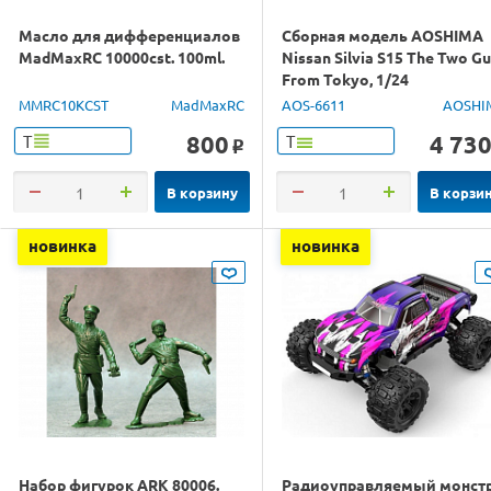
Масло для дифференциалов
Сборная модель AOSHIMA
MadMaxRC 10000cst. 100ml.
Nissan Silvia S15 The Two G
From Tokyo, 1/24
MMRC10KCST
MadMaxRC
AOS-6611
AOSHI
800
4 73
Т
Т
o
В корзину
В корзи
новинка
новинка
Набор фигурок ARK 80006.
Радиоуправляемый монст