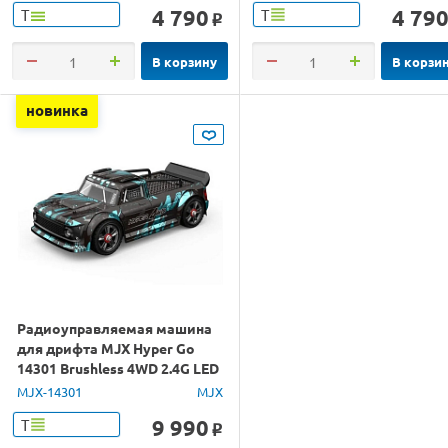
4 790
4 79
Т
Т
o
В корзину
В корзи
новинка
Радиоуправляемая машина
для дрифта MJX Hyper Go
14301 Brushless 4WD 2.4G LED
1/14 RTR
MJX-14301
MJX
9 990
Т
o