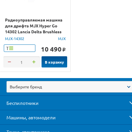
Радиоуправляемая машина
для дрифта MJX Hyper Go
14302 Lancia Delta Brushless
4WD 2.4G LED 1/14 RTR
MJX-14302
MJX
10 490
Т
o
В корзину
Выберите бренд
Беспилотники
Машины, автомодели
Танки, спецтехника