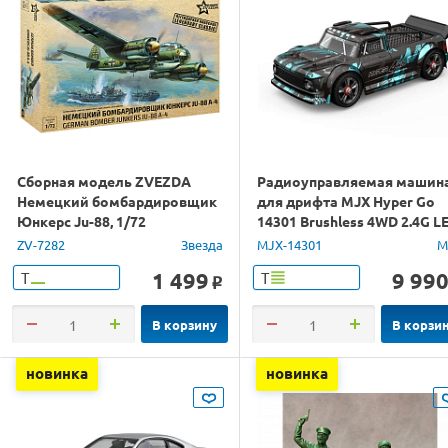
Сборная модель ZVEZDA
Радиоуправляемая машин
Немецкий бомбардировщик
для дрифта MJX Hyper Go
Юнкерс Ju-88, 1/72
14301 Brushless 4WD 2.4G L
1/14 RTR
ZV-7282
Звезда
MJX-14301
M
1 499
9 99
Т
Т
o
В корзину
В корзи
новинка
новинка