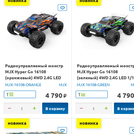
новинка
новинка
Радиоуправляемый монстр
Радиоуправляемый монст
MJX Hyper Go 16108
MJX Hyper Go 16108
(оранжевый) 4WD 2.4G LED
(зеленый) 4WD 2.4G LED 1/
1/16 RTR
RTR
MJX-16108-ORANGE
MJX
MJX-16108-GREEN
M
4 790
4 79
Т
Т
o
В корзину
В корзи
новинка
новинка