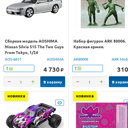
Сборная модель AOSHIMA
Набор фигурок ARK 80006.
Nissan Silvia S15 The Two Guys
Красная армия.
From Tokyo, 1/24
AOS-6611
AOSHIMA
AK80006
ARK Mod
4 730
31
Т
Т
o
В корзину
В корзи
новинка
новинка