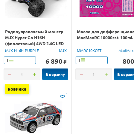
Радиоуправляемый монстр
Масло для дифференциал
MJX Hyper Go H16H
MadMaxRC 10000cst. 100ml.
(фиолетовый) 4WD 2.4G LED
GPS 1/16 RTR
MJX-H16H-PURPLE
MJX
MMRC10KCST
MadMax
6 890
80
Т
Т
o
В корзину
В корзи
новинка