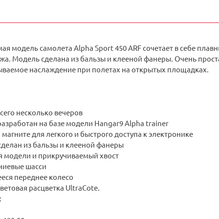
я модель самолета Alpha Sport 450 ARF сочетает в себе плав
а. Модель сделана из бальзы и клееной фанеры. Очень проста
ываемое наслаждение при полетах на открытых площадках.
сего несколько вечеров
азработан на базе модели Hangar9 Alpha trainer
магните для легкого и быстрого доступа к электронике
сделан из бальзы и клееной фанеры
 модели и прикручиваемый хвост
ниевые шасси
еся переднее колесо
етовая расцветка UltraCote.
: