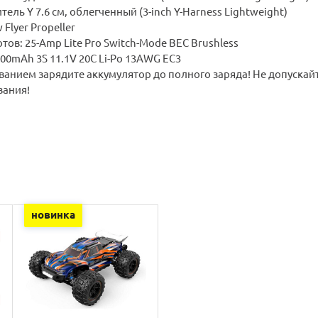
ель Y 7.6 см, облегченный (3-inch Y-Harness Lightweight)
Flyer Propeller
тов: 25-Amp Lite Pro Switch-Mode BEC Brushless
00mAh 3S 11.1V 20C Li-Po 13AWG EC3
ванием зарядите аккумулятор до полного заряда!
Не допускайт
вания!
новинка