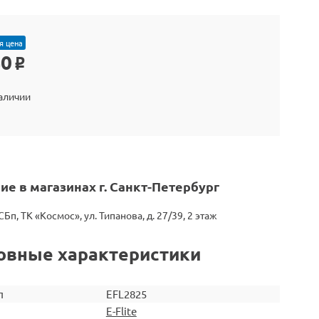
я цена
40
o
наличии
ие в магазинах г. Санкт-Петербург
СБп, ТК «Космос», ул. Типанова, д. 27/39, 2 этаж
овные характеристики
л
EFL2825
E-Flite