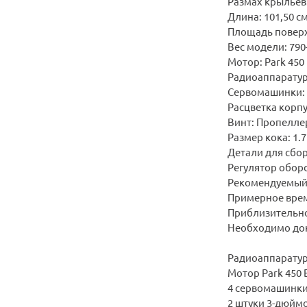
Размах крыльев:
Длина: 101,50 с
Площадь поверхн
Вес модели: 790-
Мотор: Park 450
Радиоаппаратура
Сервомашинки: 
Расцветка корпу
Винт: Пропеллер
Размер кока: 1.7
Детали для сбо
Регулятор оборо
Рекомендуемый а
Примерное время
Приблизительное
Необходимо док
Радиоаппаратура
Мотор Park 450 
4 сервомашинки
2 штуки 3-дюймо