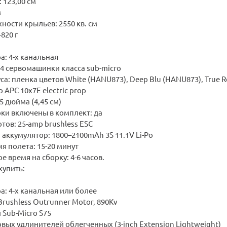
 123,00 см
м
ости крыльев: 2550 кв. см
820 г
: 4-х канальная
4 сервомашинки класса sub-micro
са: пленка цветов White (HANU873), Deep Blu (HANU873), True 
 APC 10x7E electric prop
5 дюйма (4,45 см)
рки включены в комплект: да
тов: 25-amp brushless ESC
ккумулятор: 1800–2100mAh 3S 11.1V Li-Po
 полета: 15-20 минут
 время на сборку: 4-6 часов.
упить:
: 4-х канальная или более
Brushless Outrunner Motor, 890Kv
 Sub-Micro S75
вых удлинителей облегченных (3-inch Extension Lightweight)