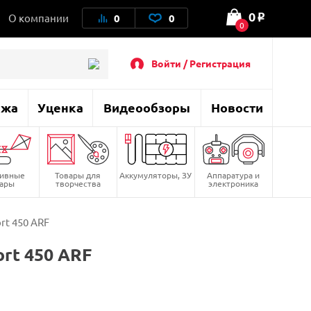
0
О компании
0
0
o
0
Войти / Регистрация
ажа
Уценка
Видеообзоры
Новости
тивные
Товары для
Аккумуляторы, ЗУ
Аппаратура и
вары
творчества
электроника
rt 450 ARF
rt 450 ARF