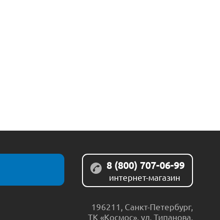
8 (800) 707-06-99
интернет-магазин
196211
,
Санкт-Петербург
,
ТК «Космос», ул. Типанова,