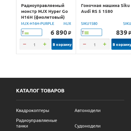
Радиоуправляемый
Гоночная машина Siku
монстр MJX Hyper Go
Audi RS 5 1580
H16H (фиолетовый)
4WD 2.4G LED GPS
MJX-H16H-PURPLE
MJX
SIKU1580
SIK
1/16 RTR
6 890
839
Т
Т
o
В корзину
В корзин
КАТАЛОГ ТОВАРОВ
Квадрокоптеры
Автомодели
Радиоуправляемые
танки
Судомодели