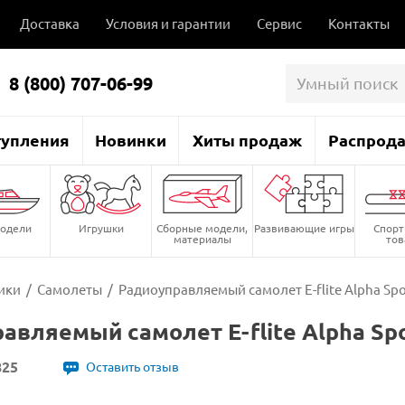
Доставка
Условия и гарантии
Сервис
Контакты
8 (800) 707-06-99
тупления
Новинки
Хиты продаж
Распрод
одели
Игрушки
Сборные модели,
Развивающие игры
Спор
материалы
то
ики
/
Самолеты
/
Радиоуправляемый самолет E-flite Alpha Spo
авляемый самолет E-flite Alpha Spo
825
Оставить отзыв