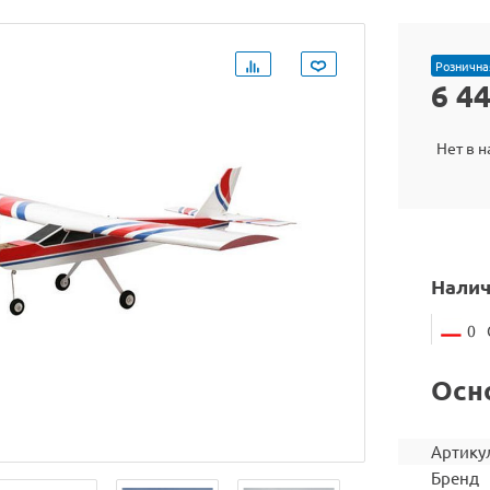
Рознична
6 4
Нет в 
Налич
0
Осн
Артику
Бренд