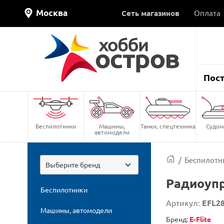
Москва
Сеть магазинов
Оплата
Пос
Беспилотники
Машины,
Танки, спецтехника
Судом
автомодели
/
Беспилотн
Выберите бренд
Радиоупр
Беспилотники
Артикул:
EFL2
Машины, автомодели
Бренд:
E-Flite