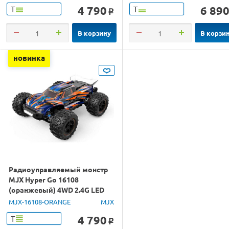
4 790
6 89
Т
Т
o
В корзину
В корзи
новинка
Радиоуправляемый монстр
MJX Hyper Go 16108
(оранжевый) 4WD 2.4G LED
1/16 RTR
MJX-16108-ORANGE
MJX
4 790
Т
o