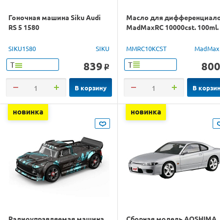
Гоночная машина Siku Audi
Масло для дифференциал
RS 5 1580
MadMaxRC 10000cst. 100ml.
SIKU1580
SIKU
MMRC10KCST
MadMax
839
80
Т
Т
o
В корзину
В корзи
новинка
новинка
Радиоуправляемая машина
Сборная модель AOSHIMA