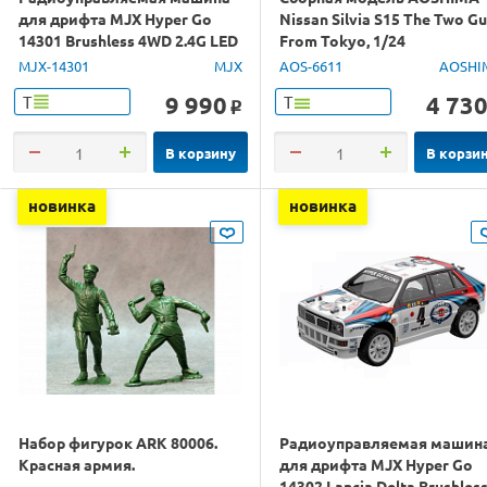
для дрифта MJX Hyper Go
Nissan Silvia S15 The Two G
14301 Brushless 4WD 2.4G LED
From Tokyo, 1/24
1/14 RTR
MJX-14301
MJX
AOS-6611
AOSHI
9 990
4 73
Т
Т
o
В корзину
В корзи
новинка
новинка
Набор фигурок ARK 80006.
Радиоуправляемая машин
Красная армия.
для дрифта MJX Hyper Go
14302 Lancia Delta Brushles