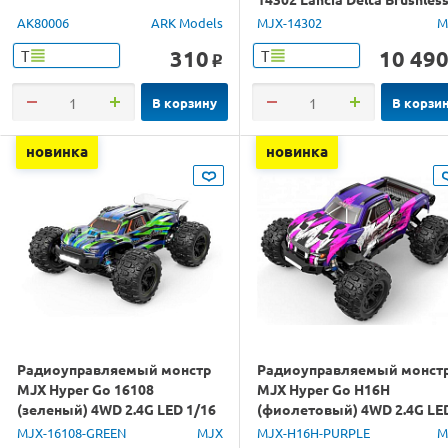
4WD 2.4G LED 1/14 RTR
AK80006
ARK Models
MJX-14302
M
310
10 49
Т
Т
o
В корзину
В корзи
новинка
новинка
Радиоуправляемый монстр
Радиоуправляемый монст
MJX Hyper Go 16108
MJX Hyper Go H16H
(зеленый) 4WD 2.4G LED 1/16
(фиолетовый) 4WD 2.4G LE
RTR
GPS 1/16 RTR
MJX-16108-GREEN
MJX
MJX-H16H-PURPLE
M