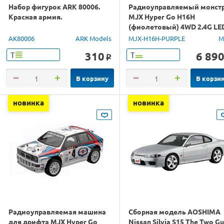
Набор фигурок ARK 80006.
Радиоуправляемый монст
Красная армия.
MJX Hyper Go H16H
(фиолетовый) 4WD 2.4G LE
GPS 1/16 RTR
AK80006
ARK Models
MJX-H16H-PURPLE
M
310
6 89
Т
Т
o
В корзину
В корзи
новинка
новинка
Радиоуправляемая машина
Сборная модель AOSHIMA
для дрифта MJX Hyper Go
Nissan Silvia S15 The Two G