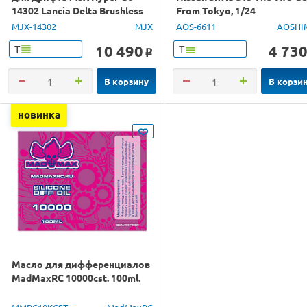
14302 Lancia Delta Brushless
From Tokyo, 1/24
4WD 2.4G LED 1/14 RTR
MJX-14302
MJX
AOS-6611
AOSHI
10 490
4 73
Т
Т
o
В корзину
В корзи
новинка
Масло для дифференциалов
MadMaxRC 10000cst. 100ml.