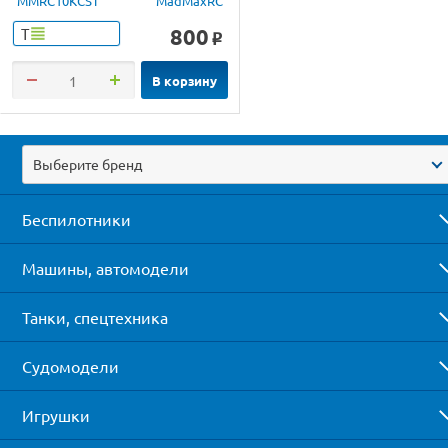
MMRC10KCST
MadMaxRC
800
Т
o
В корзину
Выберите бренд
Беспилотники
Машины, автомодели
Танки, спецтехника
Судомодели
Игрушки