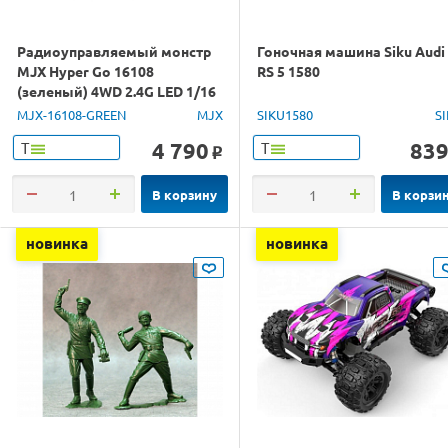
Радиоуправляемый монстр
Гоночная машина Siku Audi
MJX Hyper Go 16108
RS 5 1580
(зеленый) 4WD 2.4G LED 1/16
RTR
MJX-16108-GREEN
MJX
SIKU1580
S
4 790
83
Т
Т
o
В корзину
В корзи
новинка
новинка