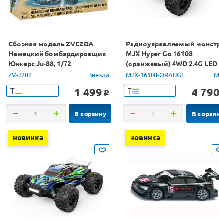
Сборная модель ZVEZDA
Радиоуправляемый монст
Немецкий бомбардировщик
MJX Hyper Go 16108
Юнкерс Ju-88, 1/72
(оранжевый) 4WD 2.4G LED
1/16 RTR
ZV-7282
Звезда
MJX-16108-ORANGE
M
1 499
4 79
Т
Т
o
В корзину
В корзи
новинка
новинка