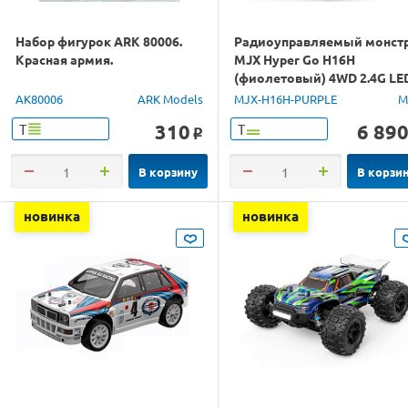
Набор фигурок ARK 80006.
Радиоуправляемый монст
Красная армия.
MJX Hyper Go H16H
(фиолетовый) 4WD 2.4G LE
GPS 1/16 RTR
AK80006
ARK Models
MJX-H16H-PURPLE
M
310
6 89
Т
Т
o
В корзину
В корзи
новинка
новинка