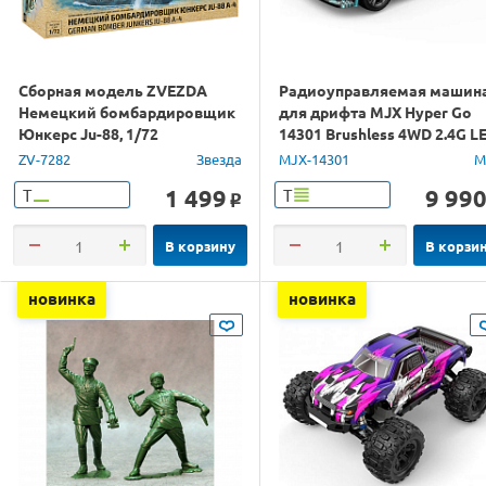
Сборная модель ZVEZDA
Радиоуправляемая машин
Немецкий бомбардировщик
для дрифта MJX Hyper Go
Юнкерс Ju-88, 1/72
14301 Brushless 4WD 2.4G L
1/14 RTR
ZV-7282
Звезда
MJX-14301
M
1 499
9 99
Т
Т
o
В корзину
В корзи
новинка
новинка