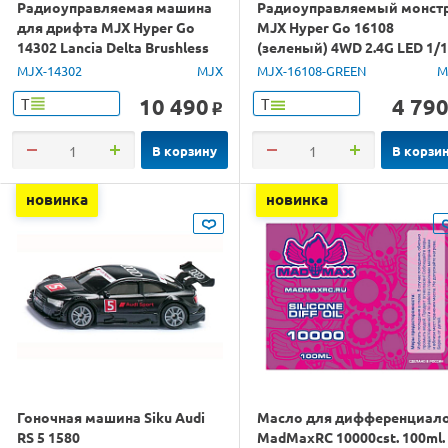
Радиоуправляемая машина
Радиоуправляемый монст
для дрифта MJX Hyper Go
MJX Hyper Go 16108
14302 Lancia Delta Brushless
(зеленый) 4WD 2.4G LED 1/
4WD 2.4G LED 1/14 RTR
RTR
MJX-14302
MJX
MJX-16108-GREEN
M
10 490
4 79
Т
Т
o
В корзину
В корзи
новинка
новинка
Гоночная машина Siku Audi
Масло для дифференциал
RS 5 1580
MadMaxRC 10000cst. 100ml.