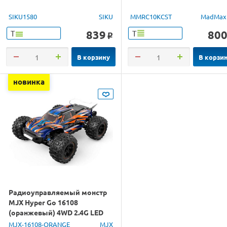
SIKU1580
SIKU
MMRC10KCST
MadMax
839
80
Т
Т
o
В корзину
В корзи
новинка
Радиоуправляемый монстр
MJX Hyper Go 16108
(оранжевый) 4WD 2.4G LED
1/16 RTR
MJX-16108-ORANGE
MJX