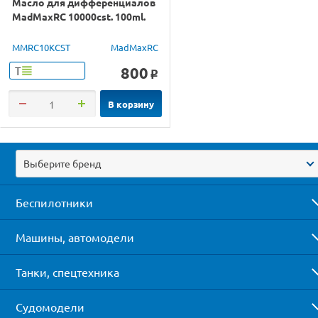
Масло для дифференциалов
MadMaxRC 10000cst. 100ml.
MMRC10KCST
MadMaxRC
800
Т
o
В корзину
Выберите бренд
Беспилотники
Машины, автомодели
Танки, спецтехника
Судомодели