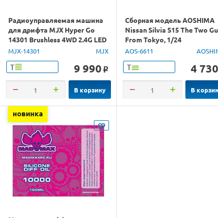
Радиоуправляемая машина
Сборная модель AOSHIMA
для дрифта MJX Hyper Go
Nissan Silvia S15 The Two G
14301 Brushless 4WD 2.4G LED
From Tokyo, 1/24
1/14 RTR
MJX-14301
MJX
AOS-6611
AOSHI
9 990
4 73
Т
Т
o
В корзину
В корзи
новинка