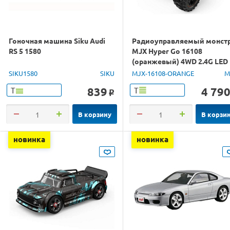
Гоночная машина Siku Audi
Радиоуправляемый монст
RS 5 1580
MJX Hyper Go 16108
(оранжевый) 4WD 2.4G LED
1/16 RTR
SIKU1580
SIKU
MJX-16108-ORANGE
M
839
4 79
Т
Т
o
В корзину
В корзи
новинка
новинка