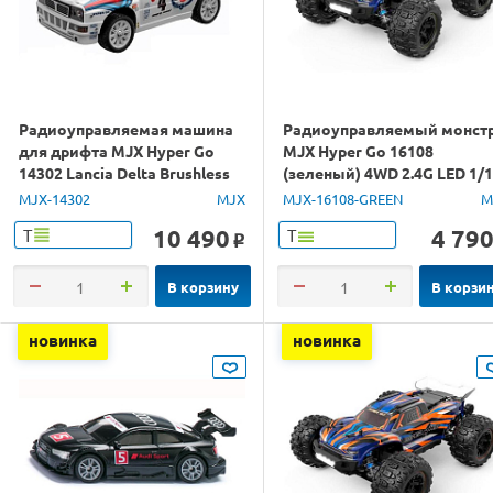
Радиоуправляемая машина
Радиоуправляемый монст
для дрифта MJX Hyper Go
MJX Hyper Go 16108
14302 Lancia Delta Brushless
(зеленый) 4WD 2.4G LED 1/
4WD 2.4G LED 1/14 RTR
RTR
MJX-14302
MJX
MJX-16108-GREEN
M
10 490
4 79
Т
Т
o
В корзину
В корзи
новинка
новинка