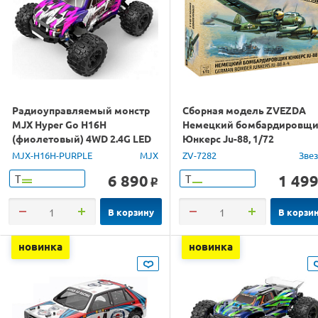
Радиоуправляемый монстр
Сборная модель ZVEZDA
MJX Hyper Go H16H
Немецкий бомбардировщ
(фиолетовый) 4WD 2.4G LED
Юнкерс Ju-88, 1/72
GPS 1/16 RTR
MJX-H16H-PURPLE
MJX
ZV-7282
Зве
6 890
1 49
Т
Т
o
В корзину
В корзи
новинка
новинка