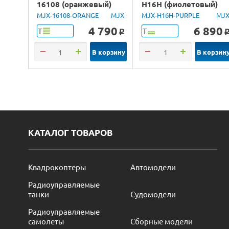
16108 (оранжевый)
H16H (фиолетовый)
4WD 2.4G LED 1/16
4WD 2.4G LED GPS
MJX-16108-ORANGE
MJX
MJX-H16H-PURPLE
MJ
RTR
1/16 RTR
4 790
6 890
Т
Т
o
В корзину
В корзин
КАТАЛОГ ТОВАРОВ
Квадрокоптеры
Автомодели
Радиоуправляемые
танки
Судомодели
Радиоуправляемые
самолеты
Сборные модели