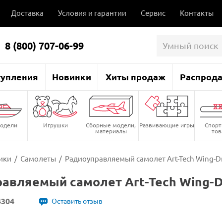
Доставка
Условия и гарантии
Сервис
Контакты
8 (800) 707-06-99
тупления
Новинки
Хиты продаж
Распрод
одели
Игрушки
Сборные модели,
Развивающие игры
Спор
материалы
то
ики
/
Самолеты
/
Радиоуправляемый самолет Art-Tech Wing-Dr
авляемый самолет Art-Tech Wing-D
4304
Оставить отзыв