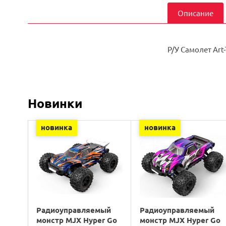
Описание
Р/У Самолет Art
Новинки
новинка
новинка
Радиоуправляемый
Радиоуправляемый
монстр MJX Hyper Go
монстр MJX Hyper Go