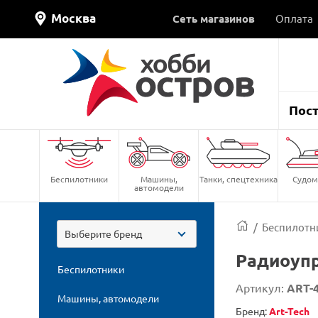
Москва
Сеть магазинов
Оплата
Пос
Беспилотники
Машины,
Танки, спецтехника
Судом
автомодели
/
Беспилотн
Выберите бренд
Радиоупр
Беспилотники
Артикул:
ART-
Машины, автомодели
Бренд:
Art-Tech