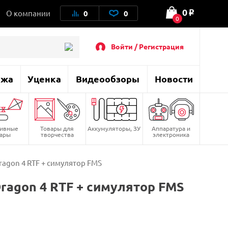
0
О компании
0
0
o
0
Войти / Регистрация
ажа
Уценка
Видеообзоры
Новости
тивные
Товары для
Аккумуляторы, ЗУ
Аппаратура и
вары
творчества
электроника
agon 4 RTF + симулятор FMS
ragon 4 RTF + симулятор FMS