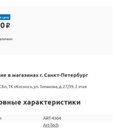
я цена
40
o
наличии
ие в магазинах г. Санкт-Петербург
СБп, ТК «Космос», ул. Типанова, д. 27/39, 2 этаж
овные характеристики
л
ART-4304
Art-Tech