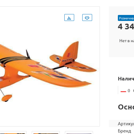
Рознична
4 3
Нет в 
Налич
0
Осн
Артику
Бренд