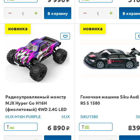
o
В корзину
В корзи
новинка
новинка
Радиоуправляемый монстр
Гоночная машина Siku Audi
MJX Hyper Go H16H
RS 5 1580
(фиолетовый) 4WD 2.4G LED
GPS 1/16 RTR
MJX-H16H-PURPLE
MJX
SIKU1580
S
6 890
83
Т
Т
o