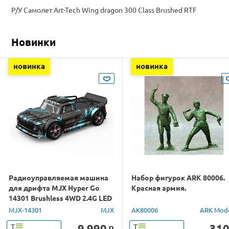
Р/У Самолет Art-Tech Wing dragon 300 Class Brushed RTF
Новинки
новинка
новинка
Радиоуправляемая машина
Набор фигурок ARK 80006.
для дрифта MJX Hyper Go
Красная армия.
14301 Brushless 4WD 2.4G LED
1/14 RTR
MJX-14301
MJX
AK80006
ARK Mod
9 990
31
Т
Т