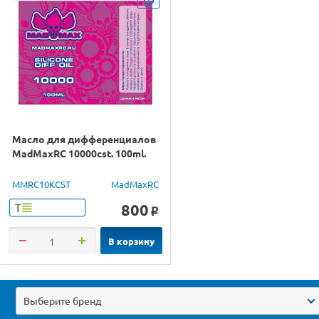
Масло для дифференциалов
MadMaxRC 10000cst. 100ml.
MMRC10KCST
MadMaxRC
800
Т
o
В корзину
Выберите бренд