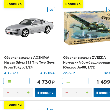
новинка
новинка
Сборная модель AOSHIMA
Сборная модель ZVEZDA
Nissan Silvia S15 The Two Guys
Немецкий бомбардировщ
From Tokyo, 1/24
Юнкерс Ju-88, 1/72
AOS-6611
AOSHIMA
ZV-7282
Зве
4 730
1 49
Т
Т
o
В корзину
В корзи
новинка