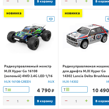
В корзину
В корзи
новинка
новинка
Радиоуправляемый монстр
Радиоуправляемая машин
MJX Hyper Go 16108
для дрифта MJX Hyper Go
(зеленый) 4WD 2.4G LED 1/16
14302 Lancia Delta Brushles
RTR
4WD 2.4G LED 1/14 RTR
MJX-16108-GREEN
MJX
MJX-14302
M
4 790
10 49
Т
Т
o
В корзину
В корзи