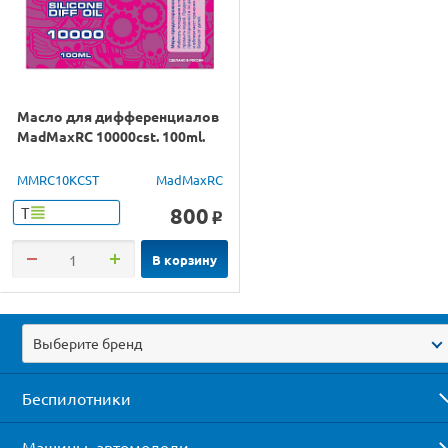
Масло для дифференциалов
MadMaxRC 10000cst. 100ml.
MMRC10KCST
MadMaxRC
800
Т
o
В корзину
Выберите бренд
Беспилотники
Машины, автомодели