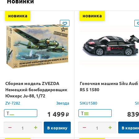
Новинки
новинка
новинка
Сборная модель ZVEZDA
Гоночная машина Siku Audi
Немецкий бомбардировщик
RS 5 1580
Юнкерс Ju-88, 1/72
ZV-7282
Звезда
SIKU1580
S
1 499
83
Т
Т
o
В корзину
В корзи