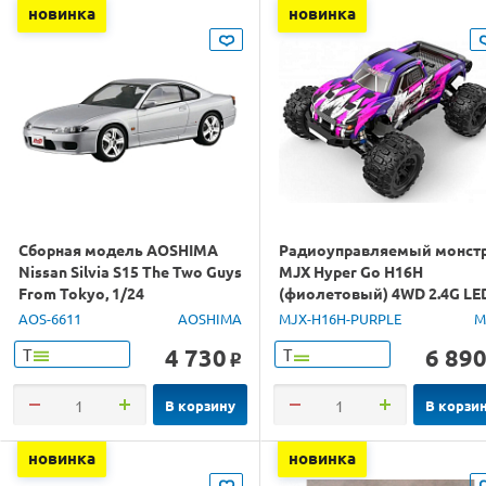
новинка
новинка
Сборная модель AOSHIMA
Радиоуправляемый монст
Nissan Silvia S15 The Two Guys
MJX Hyper Go H16H
From Tokyo, 1/24
(фиолетовый) 4WD 2.4G LE
GPS 1/16 RTR
AOS-6611
AOSHIMA
MJX-H16H-PURPLE
M
4 730
6 89
Т
Т
o
В корзину
В корзи
новинка
новинка