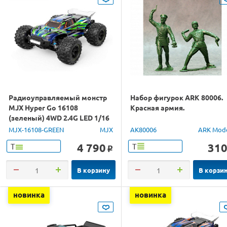
Радиоуправляемый монстр
Набор фигурок ARK 80006.
MJX Hyper Go 16108
Красная армия.
(зеленый) 4WD 2.4G LED 1/16
RTR
MJX-16108-GREEN
MJX
AK80006
ARK Mod
4 790
31
Т
Т
o
В корзину
В корзи
новинка
новинка