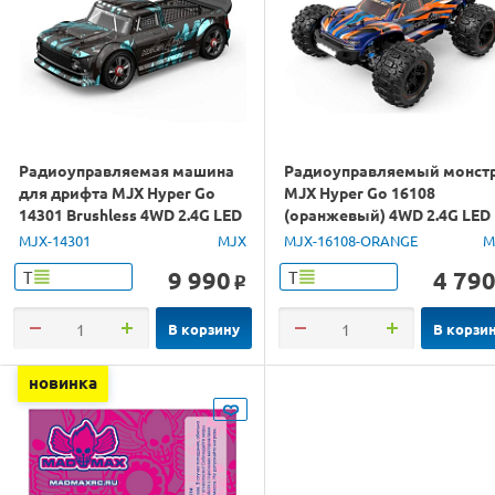
Радиоуправляемая машина
Радиоуправляемый монст
для дрифта MJX Hyper Go
MJX Hyper Go 16108
14301 Brushless 4WD 2.4G LED
(оранжевый) 4WD 2.4G LED
1/14 RTR
1/16 RTR
MJX-14301
MJX
MJX-16108-ORANGE
M
9 990
4 79
Т
Т
o
В корзину
В корзи
новинка