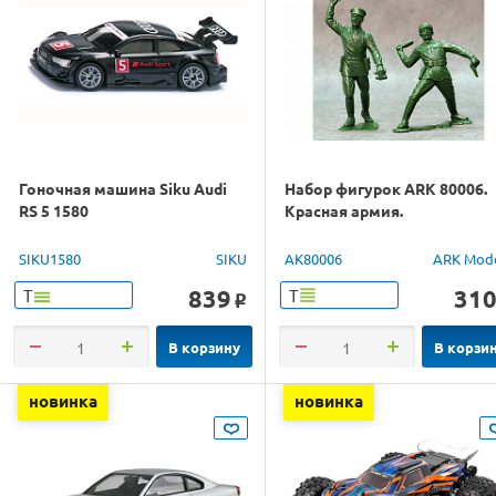
Гоночная машина Siku Audi
Набор фигурок ARK 80006.
RS 5 1580
Красная армия.
SIKU1580
SIKU
AK80006
ARK Mod
839
31
Т
Т
o
В корзину
В корзи
новинка
новинка