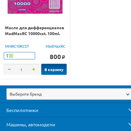
Масло для дифференциалов
MadMaxRC 10000cst. 100ml.
MMRC10KCST
MadMaxRC
800
Т
o
В корзину
Выберите бренд
Беспилотники
Машины, автомодели