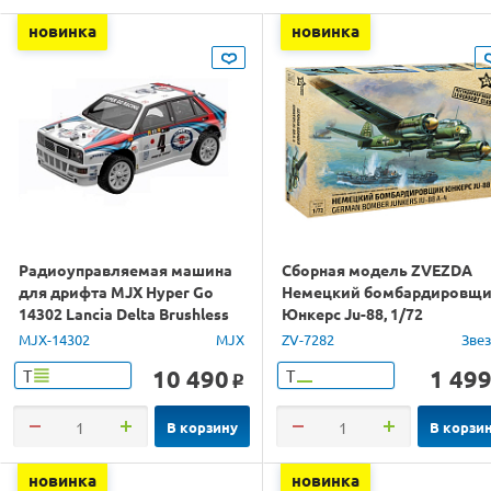
новинка
новинка
Радиоуправляемая машина
Сборная модель ZVEZDA
для дрифта MJX Hyper Go
Немецкий бомбардировщ
14302 Lancia Delta Brushless
Юнкерс Ju-88, 1/72
4WD 2.4G LED 1/14 RTR
MJX-14302
MJX
ZV-7282
Зве
10 490
1 49
Т
Т
o
В корзину
В корзи
новинка
новинка