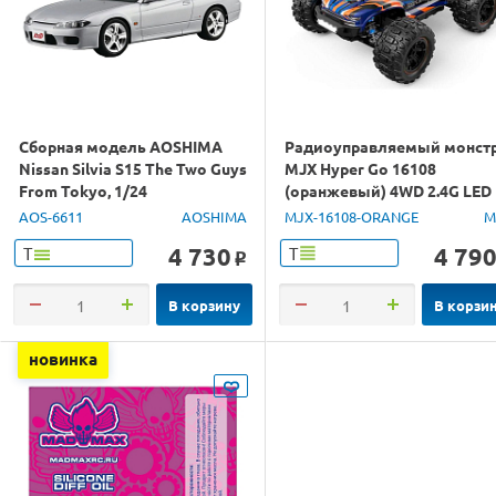
Сборная модель AOSHIMA
Радиоуправляемый монст
Nissan Silvia S15 The Two Guys
MJX Hyper Go 16108
From Tokyo, 1/24
(оранжевый) 4WD 2.4G LED
1/16 RTR
AOS-6611
AOSHIMA
MJX-16108-ORANGE
M
4 730
4 79
Т
Т
o
В корзину
В корзи
новинка