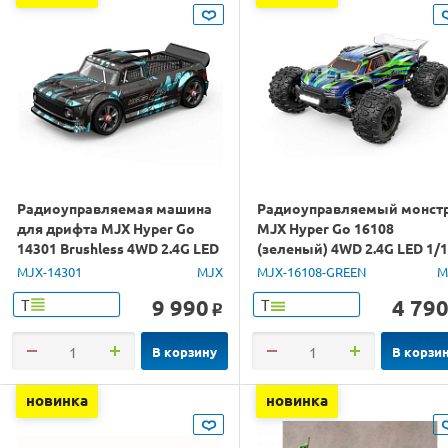
Радиоуправляемая машина
Радиоуправляемый монст
для дрифта MJX Hyper Go
MJX Hyper Go 16108
14301 Brushless 4WD 2.4G LED
(зеленый) 4WD 2.4G LED 1/
1/14 RTR
RTR
MJX-14301
MJX
MJX-16108-GREEN
M
9 990
4 79
Т
Т
o
В корзину
В корзи
новинка
новинка