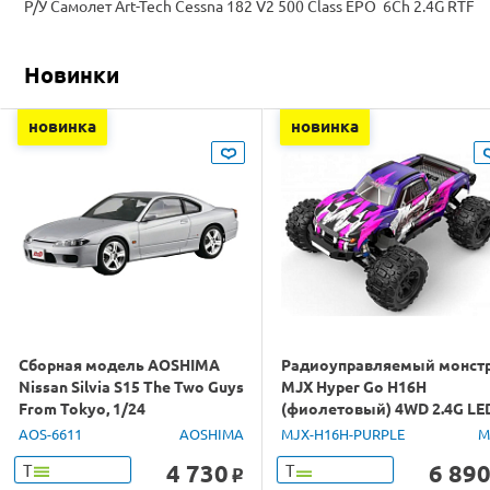
Р/У Самолет Art-Tech Cessna 182 V2 500 Class EPO 6Ch 2.4G RTF
Новинки
новинка
новинка
Сборная модель AOSHIMA
Радиоуправляемый монст
Nissan Silvia S15 The Two Guys
MJX Hyper Go H16H
From Tokyo, 1/24
(фиолетовый) 4WD 2.4G LE
GPS 1/16 RTR
AOS-6611
AOSHIMA
MJX-H16H-PURPLE
M
4 730
6 89
Т
Т
o