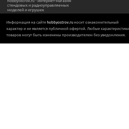
hobbyostrov.ru - интернет-магазин
стендовых и радиоуправляемых
моделей и игрушек
Информация на сайте
hobbyostrov.ru
носит ознакомительный
характер и не является публичной офертой. Любые характеристик
товаров могут быть изменены производителем без уведомления.