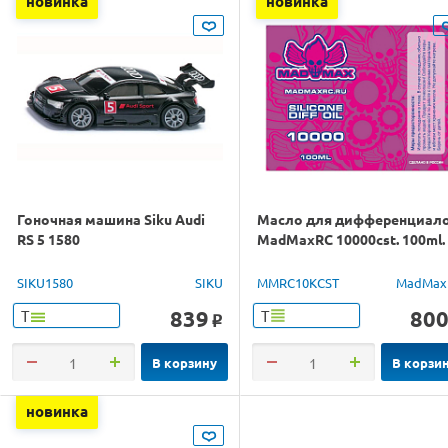
новинка
новинка
Гоночная машина Siku Audi
Масло для дифференциал
RS 5 1580
MadMaxRC 10000cst. 100ml.
SIKU1580
SIKU
MMRC10KCST
MadMax
839
80
Т
Т
o
В корзину
В корзи
новинка