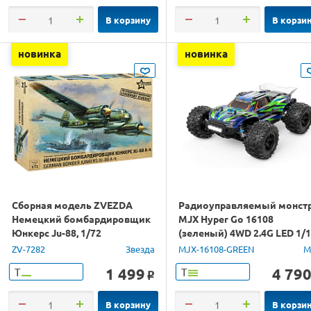
В корзину
В корзи
новинка
новинка
Сборная модель ZVEZDA
Радиоуправляемый монст
Немецкий бомбардировщик
MJX Hyper Go 16108
Юнкерс Ju-88, 1/72
(зеленый) 4WD 2.4G LED 1/
RTR
ZV-7282
Звезда
MJX-16108-GREEN
M
1 499
4 79
Т
Т
o
В корзину
В корзи