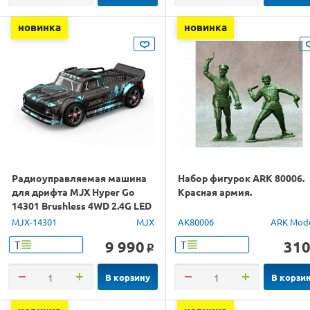
новинка
новинка
Радиоуправляемая машина
Набор фигурок ARK 80006.
для дрифта MJX Hyper Go
Красная армия.
14301 Brushless 4WD 2.4G LED
1/14 RTR
MJX-14301
MJX
AK80006
ARK Mod
9 990
31
Т
Т
o
В корзину
В корзи