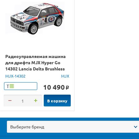
Радиоуправляемая машина
для дрифта MJX Hyper Go
14302 Lancia Delta Brushless
4WD 2.4G LED 1/14 RTR
MJX-14302
MJX
10 490
Т
o
В корзину
Выберите бренд