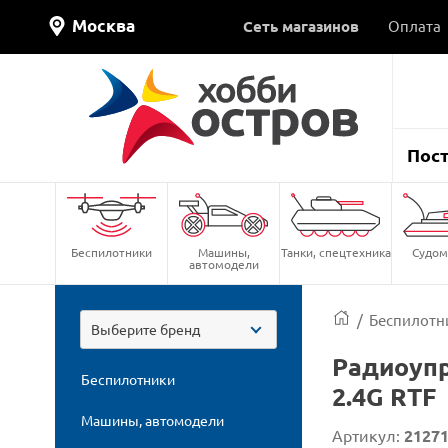
Москва
Сеть магазинов
Оплата
Пос
Беспилотники
Машины,
Танки, спецтехника
Судом
автомодели
/
Беспилотн
Выберите бренд
Радиоупр
Беспилотники
2.4G RTF
Машины, автомодели
Артикул:
2127