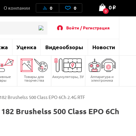
0
О компании
0
0
o
0
Войти / Регистрация
ажа
Уценка
Видеообзоры
Новости
тивные
Товары для
Аккумуляторы, ЗУ
Аппаратура и
вары
творчества
электроника
2 Brushelss 500 Class EPO 6Ch 2.4G RTF
82 Brushelss 500 Class EPO 6Ch