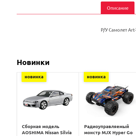
Описание
Р/У Самолет Art-
Новинки
новинка
новинка
Сборная модель
Радиоуправляемый
AOSHIMA Nissan Silvia
монстр MJX Hyper Go