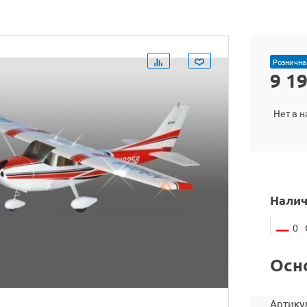
Рознична
9 1
Нет в 
Налич
0
Осн
Артику