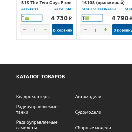
S15 The Two Guys From
16108 (оранжевый)
Tokyo, 1/24
4WD 2.4G LED 1/16
AOS-6611
AOSHIMA
MJX-16108-ORANGE
MJ
RTR
4 730
4 790
Т
Т
o
В корзину
В корзин
КАТАЛОГ ТОВАРОВ
Квадрокоптеры
Автомодели
Радиоуправляемые
танки
Судомодели
Радиоуправляемые
самолеты
Сборные модели