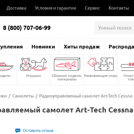
Доставка
Условия и гарантии
Сервис
Контакты
8 (800) 707-06-99
тупления
Новинки
Хиты продаж
Распрод
одели
Игрушки
Сборные модели,
Развивающие игры
Спор
материалы
то
ики
/
Самолеты
/
Радиоуправляемый самолет Art-Tech Cessna 18
авляемый самолет Art-Tech Cessna 1
1
Оставить отзыв