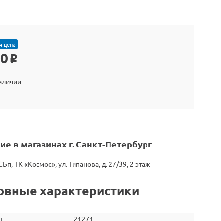
я цена
90
o
наличии
ие в магазинах г. Санкт-Петербург
СБп, ТК «Космос», ул. Типанова, д. 27/39, 2 этаж
овные характеристики
л
21271