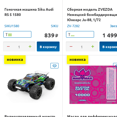
Гоночная машина Siku Audi
Сборная модель ZVEZDA
RS 5 1580
Немецкий бомбардировщ
Юнкерс Ju-88, 1/72
SIKU1580
SIKU
ZV-7282
Зве
839
1 49
Т
Т
o
В корзину
В корзи
новинка
новинка
Радиоуправляемый монстр
Масло для дифференциал