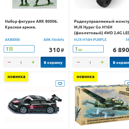
Набор фигурок ARK 80006.
Радиоуправляемый монст
Красная армия.
MJX Hyper Go H16H
(фиолетовый) 4WD 2.4G LE
GPS 1/16 RTR
AK80006
ARK Models
MJX-H16H-PURPLE
M
310
6 89
Т
Т
o
В корзину
В корзи
новинка
новинка