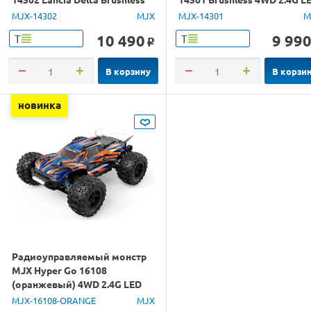
4WD 2.4G LED 1/14 RTR
1/14 RTR
MJX-14302
MJX
MJX-14301
M
10 490
9 99
Т
Т
o
В корзину
В корзи
новинка
Радиоуправляемый монстр
MJX Hyper Go 16108
(оранжевый) 4WD 2.4G LED
1/16 RTR
MJX-16108-ORANGE
MJX