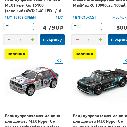
MJX Hyper Go 16108
MadMaxRC 10000cst. 100ml.
(зеленый) 4WD 2.4G LED 1/16
RTR
MJX-16108-GREEN
MJX
MMRC10KCST
MadMax
4 790
80
Т
Т
o
В корзину
В корзи
новинка
новинка
Радиоуправляемая машина
Радиоуправляемая машин
для дрифта MJX Hyper Go
для дрифта MJX Hyper Go
14302 Lancia Delta Brushless
14301 Brushless 4WD 2.4G L