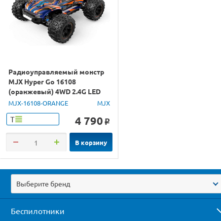
Радиоуправляемый монстр
MJX Hyper Go 16108
(оранжевый) 4WD 2.4G LED
1/16 RTR
MJX-16108-ORANGE
MJX
4 790
Т
o
В корзину
Выберите бренд
Беспилотники