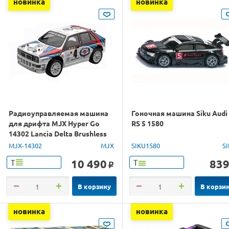
новинка
новинка
Радиоуправляемая машина
Гоночная машина Siku Audi
для дрифта MJX Hyper Go
RS 5 1580
14302 Lancia Delta Brushless
4WD 2.4G LED 1/14 RTR
MJX-14302
MJX
SIKU1580
S
10 490
83
Т
Т
o
В корзину
В корзи
новинка
новинка