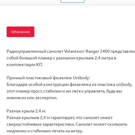
Тип
Самолеты
Вид
Самолеты-планеры
Комплектация
KIT
Описание
Радиоуправляемый самолет Volantexrc Ranger 2400 представля
собой большой планер с размахом крыльев 2,4 метра в
комплектации KIT.
Прочный пластиковый фюзеляж Unibody:
Благодаря особой конструкции фюзеляжа из пластика unibody,
этот планер прост, стабилен и им легко управлять, будь вы
новичком или экспертом.
Размах крыла 2,4 м:
Размах крыльев 2,4 м гарантирует, что самолет имеет
сверхустойчивые характеристики. Самолет может скользить
медленно и стабильно летать на ветру.