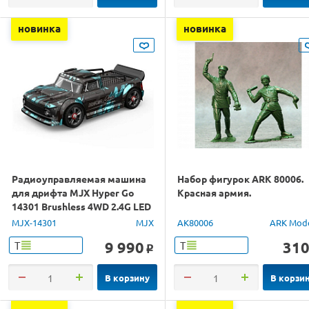
новинка
новинка
Радиоуправляемая машина
Набор фигурок ARK 80006.
для дрифта MJX Hyper Go
Красная армия.
14301 Brushless 4WD 2.4G LED
1/14 RTR
MJX-14301
MJX
AK80006
ARK Mod
9 990
31
Т
Т
o
В корзину
В корзи