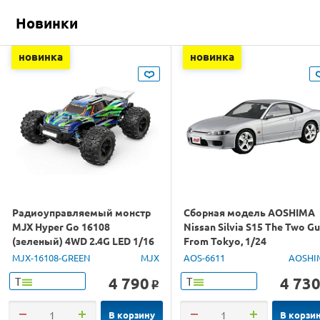
Новинки
новинка
новинка
Радиоуправляемый монстр
Сборная модель AOSHIMA
MJX Hyper Go 16108
Nissan Silvia S15 The Two G
(зеленый) 4WD 2.4G LED 1/16
From Tokyo, 1/24
RTR
MJX-16108-GREEN
MJX
AOS-6611
AOSHI
4 790
4 73
Т
Т
o
В корзину
В корзи