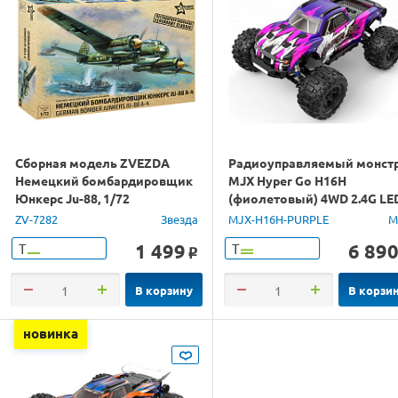
Сборная модель ZVEZDA
Радиоуправляемый монст
Немецкий бомбардировщик
MJX Hyper Go H16H
Юнкерс Ju-88, 1/72
(фиолетовый) 4WD 2.4G LE
GPS 1/16 RTR
ZV-7282
Звезда
MJX-H16H-PURPLE
M
1 499
6 89
Т
Т
o
В корзину
В корзи
новинка