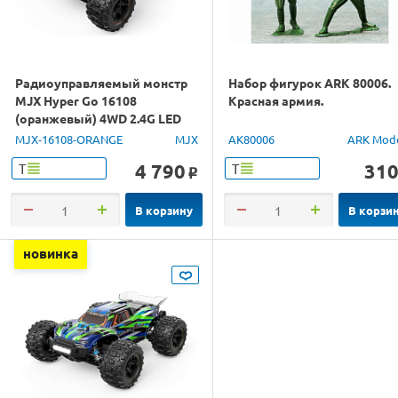
Радиоуправляемый монстр
Набор фигурок ARK 80006.
MJX Hyper Go 16108
Красная армия.
(оранжевый) 4WD 2.4G LED
1/16 RTR
MJX-16108-ORANGE
MJX
AK80006
ARK Mod
4 790
31
Т
Т
o
В корзину
В корзи
новинка