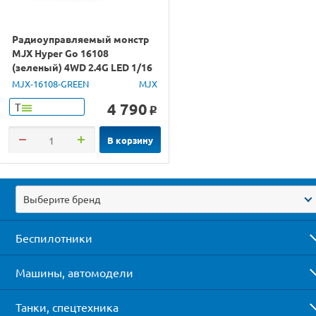
Радиоуправляемый монстр
MJX Hyper Go 16108
(зеленый) 4WD 2.4G LED 1/16
RTR
MJX-16108-GREEN
MJX
4 790
Т
o
В корзину
Выберите бренд
Беспилотники
Машины, автомодели
Танки, спецтехника