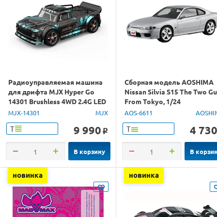
Радиоуправляемая машина
Сборная модель AOSHIMA
для дрифта MJX Hyper Go
Nissan Silvia S15 The Two G
14301 Brushless 4WD 2.4G LED
From Tokyo, 1/24
1/14 RTR
MJX-14301
MJX
AOS-6611
AOSHI
9 990
4 73
Т
Т
o
В корзину
В корзи
новинка
новинка