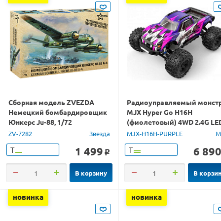
Сборная модель ZVEZDA
Радиоуправляемый монст
Немецкий бомбардировщик
MJX Hyper Go H16H
Юнкерс Ju-88, 1/72
(фиолетовый) 4WD 2.4G LE
GPS 1/16 RTR
ZV-7282
Звезда
MJX-H16H-PURPLE
M
1 499
6 89
Т
Т
o
В корзину
В корзи
новинка
новинка