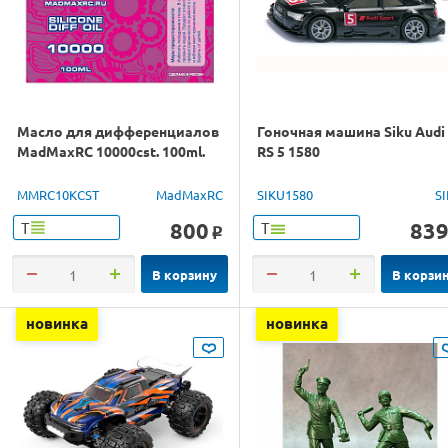
Масло для дифференциалов
Гоночная машина Siku Audi
MadMaxRC 10000cst. 100ml.
RS 5 1580
MMRC10KCST
MadMaxRC
SIKU1580
S
800
83
Т
Т
o
В корзину
В корзи
новинка
новинка