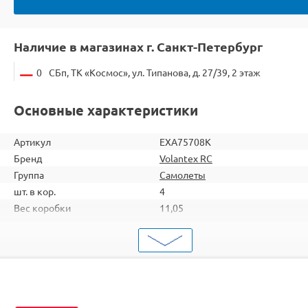
Наличие в магазинах г. Санкт-Петербург
0
СБп, ТК «Космос», ул. Типанова, д. 27/39, 2 этаж
Основные характеристики
Артикул
EXA75708K
Бренд
Volantex RC
Группа
Самолеты
шт. в кор.
4
Вес коробки
11,05
Объем коробки
0,208
ШтрихКод
2000000095028
Тип
Самолеты
Вид
Самолеты-планеры
Комплектация
KIT