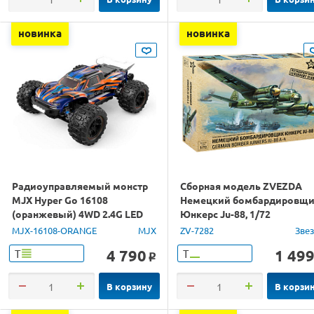
новинка
новинка
Радиоуправляемый монстр
Сборная модель ZVEZDA
MJX Hyper Go 16108
Немецкий бомбардировщ
(оранжевый) 4WD 2.4G LED
Юнкерс Ju-88, 1/72
1/16 RTR
MJX-16108-ORANGE
MJX
ZV-7282
Зве
4 790
1 49
Т
Т
o
В корзину
В корзи