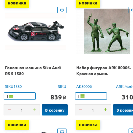
новинка
новинка
Гоночная машина Siku Audi
Набор фигурок ARK 80006.
RS 5 1580
Красная армия.
SIKU1580
SIKU
AK80006
ARK Mod
839
31
Т
Т
o
В корзину
В корзи
новинка
новинка