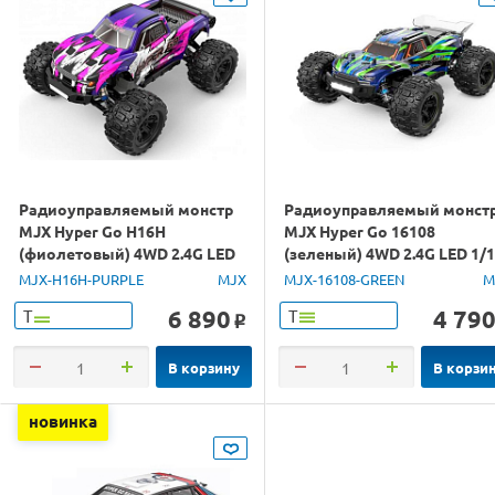
Радиоуправляемый монстр
Радиоуправляемый монст
MJX Hyper Go H16H
MJX Hyper Go 16108
(фиолетовый) 4WD 2.4G LED
(зеленый) 4WD 2.4G LED 1/
GPS 1/16 RTR
RTR
MJX-H16H-PURPLE
MJX
MJX-16108-GREEN
M
6 890
4 79
Т
Т
o
В корзину
В корзи
новинка