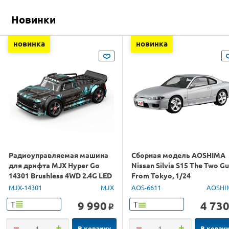
Новинки
новинка
новинка
Радиоуправляемая машина
Сборная модель AOSHIMA
для дрифта MJX Hyper Go
Nissan Silvia S15 The Two G
14301 Brushless 4WD 2.4G LED
From Tokyo, 1/24
1/14 RTR
MJX-14301
MJX
AOS-6611
AOSHI
9 990
4 73
Т
Т
o
В корзину
В корзи