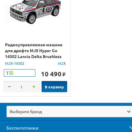
Радиоуправляемая машина
для дрифта MJX Hyper Go
14302 Lancia Delta Brushless
4WD 2.4G LED 1/14 RTR
MJX-14302
MJX
10 490
Т
o
В корзину
Выберите бренд
Беспилотники