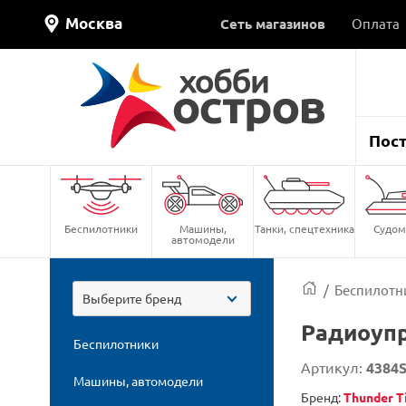
Москва
Сеть магазинов
Оплата
Пос
Беспилотники
Машины,
Танки, спецтехника
Судом
автомодели
/
Беспилотн
Выберите бренд
Радиоуп
Беспилотники
Артикул:
4384
Машины, автомодели
Бренд:
Thunder T