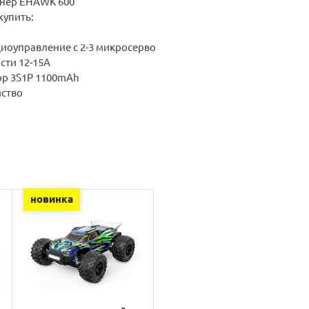
нер EHAWK 600
упить:
диоуправление с 2-3 микросерво
сти 12-15А
ор 3S1P 1100mAh
йство
новинка