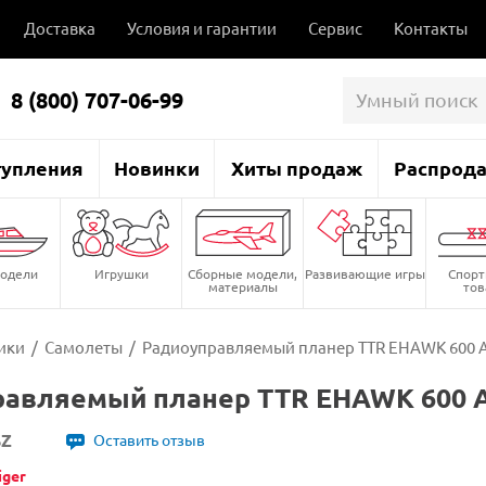
Доставка
Условия и гарантии
Сервис
Контакты
8 (800) 707-06-99
тупления
Новинки
Хиты продаж
Распрод
одели
Игрушки
Сборные модели,
Развивающие игры
Спор
материалы
то
ики
/
Самолеты
/
Радиоуправляемый планер TTR EHAWK 600 
равляемый планер TTR EHAWK 600 
SZ
Оставить отзыв
iger