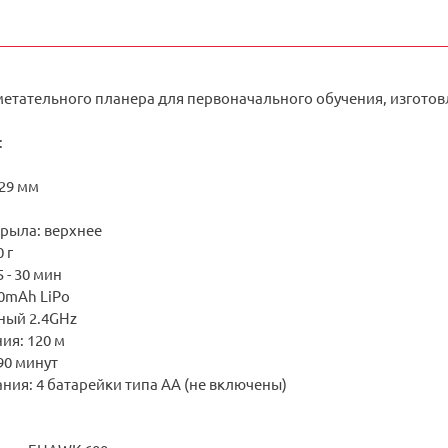
метательного планера для первоначального обучения, изготов
:
629 мм
рыла: верхнее
 г
 - 30 мин
50mAh LiPo
ный 2.4GHz
ия: 120 м
90 минут
ния: 4 батарейки типа АА (не включены)