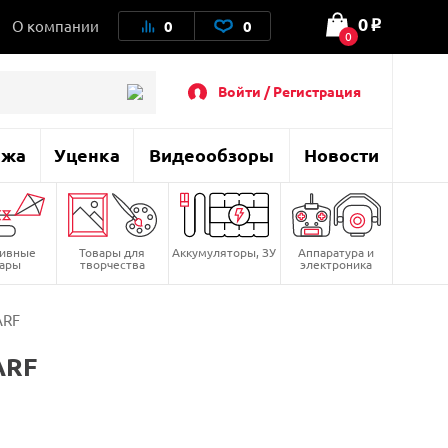
0
О компании
0
0
o
0
Войти / Регистрация
ажа
Уценка
Видеообзоры
Новости
тивные
Товары для
Аккумуляторы, ЗУ
Аппаратура и
вары
творчества
электроника
ARF
ARF