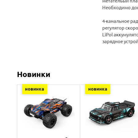
метательый пла
Необходимо док
4-канальное ра
регулятор скоро
LiPol аккумулят
зарядное устро
Новинки
новинка
новинка