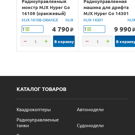
Радиоуправляемый
Радиоуправляемая
монстр MJX Hyper Go
машина для дрифта
16108 (оранжевый)
MJX Hyper Go 14301
4WD 2.4G LED 1/16
Brushless 4WD 2.4G
MJX-16108-ORANGE
MJX
MJX-14301
MJ
RTR
LED 1/14 RTR
4 790
9 990
Т
Т
o
В корзину
В корзин
КАТАЛОГ ТОВАРОВ
Квадрокоптеры
Автомодели
Радиоуправляемые
танки
Судомодели