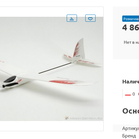
Рознична
4 8
Нет в 
Налич
0
Осн
Артику
Бренд