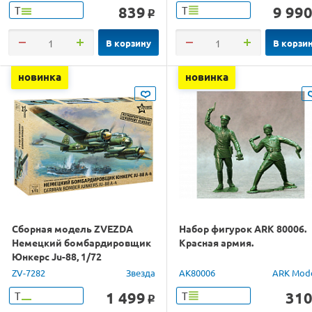
839
9 99
Т
Т
o
В корзину
В корзи
новинка
новинка
Сборная модель ZVEZDA
Набор фигурок ARK 80006.
Немецкий бомбардировщик
Красная армия.
Юнкерс Ju-88, 1/72
ZV-7282
Звезда
AK80006
ARK Mod
1 499
31
Т
Т
o