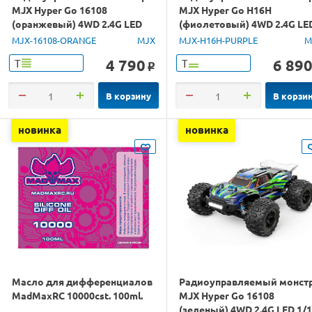
MJX Hyper Go 16108
MJX Hyper Go H16H
(оранжевый) 4WD 2.4G LED
(фиолетовый) 4WD 2.4G LE
1/16 RTR
GPS 1/16 RTR
MJX-16108-ORANGE
MJX
MJX-H16H-PURPLE
M
4 790
6 89
Т
Т
o
В корзину
В корзи
новинка
новинка
Масло для дифференциалов
Радиоуправляемый монст
MadMaxRC 10000cst. 100ml.
MJX Hyper Go 16108
(зеленый) 4WD 2.4G LED 1/