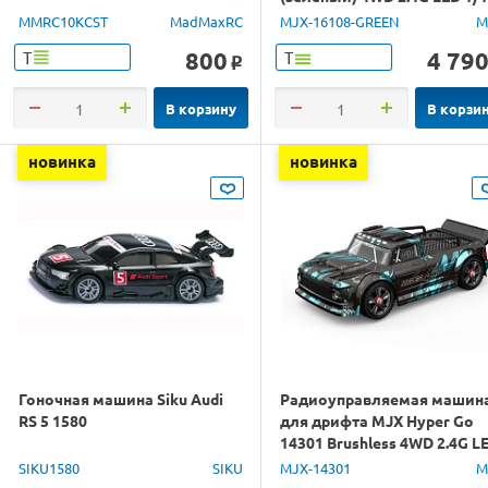
RTR
MMRC10KCST
MadMaxRC
MJX-16108-GREEN
M
800
4 79
Т
Т
o
В корзину
В корзи
новинка
новинка
Гоночная машина Siku Audi
Радиоуправляемая машин
RS 5 1580
для дрифта MJX Hyper Go
14301 Brushless 4WD 2.4G L
1/14 RTR
SIKU1580
SIKU
MJX-14301
M