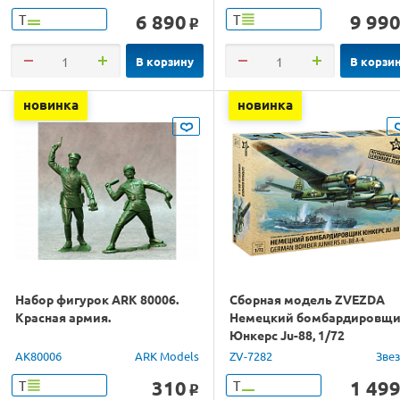
6 890
9 99
Т
Т
o
В корзину
В корзи
новинка
новинка
Набор фигурок ARK 80006.
Сборная модель ZVEZDA
Красная армия.
Немецкий бомбардировщ
Юнкерс Ju-88, 1/72
AK80006
ARK Models
ZV-7282
Зве
310
1 49
Т
Т
o