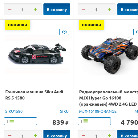
В корзину
В корзи
новинка
новинка
Гоночная машина Siku Audi
Радиоуправляемый монст
RS 5 1580
MJX Hyper Go 16108
(оранжевый) 4WD 2.4G LED
1/16 RTR
SIKU1580
SIKU
MJX-16108-ORANGE
M
839
4 79
Т
Т
o
В корзину
В корзи