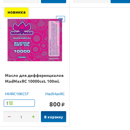
новинка
Масло для дифференциалов
MadMaxRC 10000cst. 100ml.
MMRC10KCST
MadMaxRC
800
Т
o
В корзину