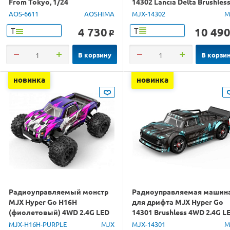
From Tokyo, 1/24
14302 Lancia Delta Brushles
4WD 2.4G LED 1/14 RTR
AOS-6611
AOSHIMA
MJX-14302
M
4 730
10 49
Т
Т
o
В корзину
В корзи
новинка
новинка
Радиоуправляемый монстр
Радиоуправляемая машин
MJX Hyper Go H16H
для дрифта MJX Hyper Go
(фиолетовый) 4WD 2.4G LED
14301 Brushless 4WD 2.4G L
GPS 1/16 RTR
1/14 RTR
MJX-H16H-PURPLE
MJX
MJX-14301
M