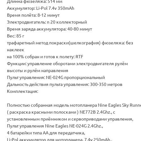
Длинна фюзеляжа: 514 мм
Аккумулятор: Li-Pol 7.4v 350mAh
Время полёта: 8-12 минут
Электродвигатель: n 20 коллекторный
Время заряда аккумулятора: 40-80 минут
Вес: 85 г
трафаретный метод покраски(шелкография) фюзеляжа: без
наклеек
на 100% собран и готов к полету: RTF
Функции: управление оборотами электродвигателя рулём
высоты и рулём направления
Пульт управления: NE-024G пропорциональный
Дальность действия пульта управления: 300-350 метров
Комплектация:
Полностью собранная модель мотопланера Nine Eagles Sky Runn
( раскраска красными полосками ) NE772B 2.4Ghz., с
установленным приёмником и сервоприводами управления,
Пульт управления Nine Eagles NE-024G 2.4Ghz.,
4 батарейки типа АА для передатчика,
Li-Pol аккумулятор для мотопланера, 7.4v 250mAh.,