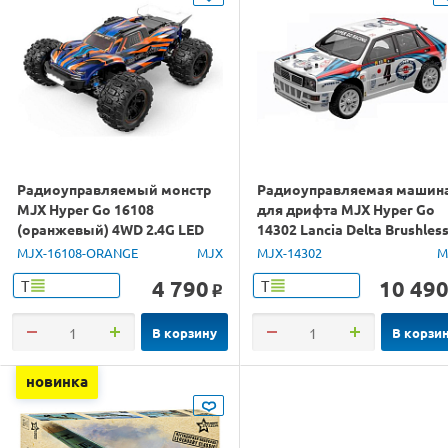
Радиоуправляемый монстр
Радиоуправляемая машин
MJX Hyper Go 16108
для дрифта MJX Hyper Go
(оранжевый) 4WD 2.4G LED
14302 Lancia Delta Brushles
1/16 RTR
4WD 2.4G LED 1/14 RTR
MJX-16108-ORANGE
MJX
MJX-14302
M
4 790
10 49
Т
Т
o
В корзину
В корзи
новинка