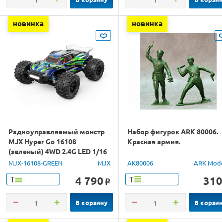
новинка
новинка
Радиоуправляемый монстр
Набор фигурок ARK 80006.
MJX Hyper Go 16108
Красная армия.
(зеленый) 4WD 2.4G LED 1/16
RTR
MJX-16108-GREEN
MJX
AK80006
ARK Mod
4 790
31
Т
Т
o
В корзину
В корзи