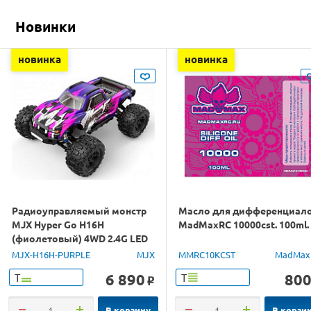
Новинки
новинка
новинка
Радиоуправляемый монстр
Масло для дифференциал
MJX Hyper Go H16H
MadMaxRC 10000cst. 100ml.
(фиолетовый) 4WD 2.4G LED
GPS 1/16 RTR
MJX-H16H-PURPLE
MJX
MMRC10KCST
MadMax
6 890
80
Т
Т
o
В корзину
В корзи