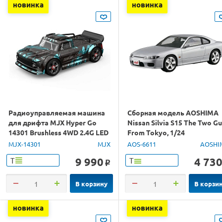
новинка
новинка
Радиоуправляемая машина
Сборная модель AOSHIMA
для дрифта MJX Hyper Go
Nissan Silvia S15 The Two G
14301 Brushless 4WD 2.4G LED
From Tokyo, 1/24
1/14 RTR
MJX-14301
MJX
AOS-6611
AOSHI
9 990
4 73
Т
Т
o
В корзину
В корзи
новинка
новинка