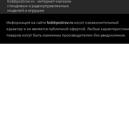
hobbyostrov.ru - интернет-магазин
стендовых и радиоуправляемых
моделей и игрушек
Информация на сайте
hobbyostrov.ru
носит ознакомительный
характер и не является публичной офертой. Любые характеристик
товаров могут быть изменены производителем без уведомления.