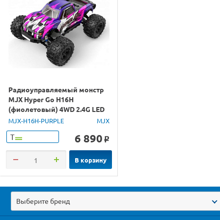
Радиоуправляемый монстр
MJX Hyper Go H16H
(фиолетовый) 4WD 2.4G LED
GPS 1/16 RTR
MJX-H16H-PURPLE
MJX
6 890
Т
o
В корзину
Выберите бренд