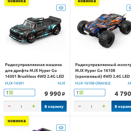
новинка
новинка
Радиоуправляемая машина
Радиоуправляемый монст
для дрифта MJX Hyper Go
MJX Hyper Go 16108
14301 Brushless 4WD 2.4G LED
(оранжевый) 4WD 2.4G LED
1/14 RTR
1/16 RTR
MJX-14301
MJX
MJX-16108-ORANGE
M
9 990
4 79
Т
Т
o
В корзину
В корзи
новинка