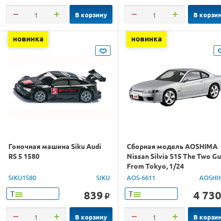
В корзину
В корзи
новинка
новинка
Гоночная машина Siku Audi
Сборная модель AOSHIMA
RS 5 1580
Nissan Silvia S15 The Two G
From Tokyo, 1/24
SIKU1580
SIKU
AOS-6611
AOSHI
839
4 73
Т
Т
o
В корзину
В корзи