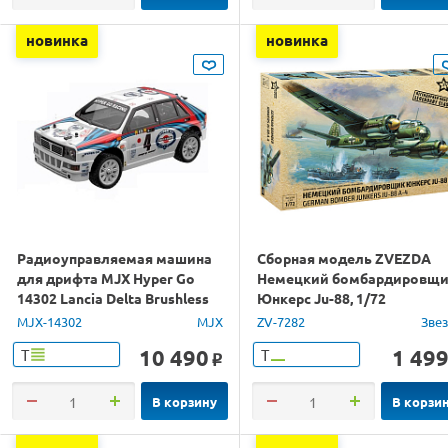
новинка
новинка
Радиоуправляемая машина
Сборная модель ZVEZDA
для дрифта MJX Hyper Go
Немецкий бомбардировщ
14302 Lancia Delta Brushless
Юнкерс Ju-88, 1/72
4WD 2.4G LED 1/14 RTR
MJX-14302
MJX
ZV-7282
Зве
10 490
1 49
Т
Т
o
В корзину
В корзи