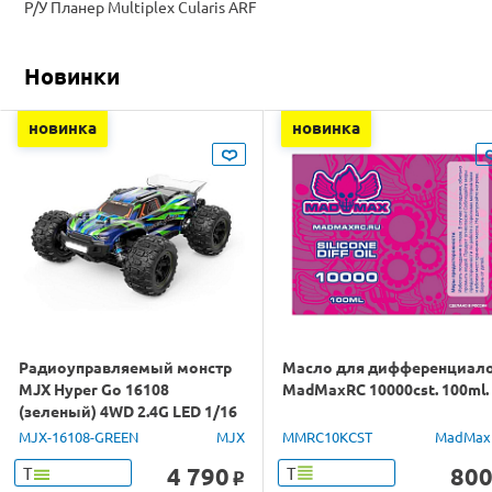
Р/У Планер Multiplex Cularis ARF
Новинки
новинка
новинка
Радиоуправляемый монстр
Масло для дифференциал
MJX Hyper Go 16108
MadMaxRC 10000cst. 100ml.
(зеленый) 4WD 2.4G LED 1/16
RTR
MJX-16108-GREEN
MJX
MMRC10KCST
MadMax
4 790
80
Т
Т
o