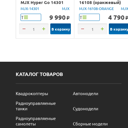
MJX Hyper Go 14301
16108 (оранжевый)
Brushless 4WD 2.4G
4WD 2.4G LED 1/16
MJX-14301
MJX
MJX-16108-ORANGE
MJ
LED 1/14 RTR
RTR
9 990
4 790
Т
Т
o
В корзину
В корзин
КАТАЛОГ ТОВАРОВ
Квадрокоптеры
Автомодели
Радиоуправляемые
танки
Судомодели
Радиоуправляемые
самолеты
Сборные модели