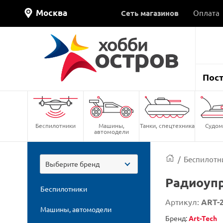
Москва
Сеть магазинов
Оплата
Пос
Беспилотники
Машины,
Танки, спецтехника
Судом
автомодели
/
Беспилотн
Выберите бренд
Радиоупр
Беспилотники
Артикул:
ART-
Машины, автомодели
Бренд:
Art-Tech