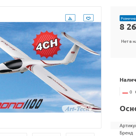
Рознична
8 2
Нет в 
Налич
0
Осн
Артику
Бренд