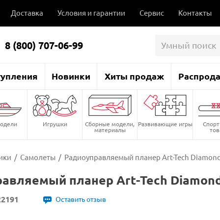
Доставка
Условия и гарантии
Сервис
Контакты
8 (800) 707-06-99
тупления
Новинки
Хиты продаж
Распрод
одели
Игрушки
Сборные модели,
Развивающие игры
Спор
материалы
то
ики
/
Самолеты
/
Радиоуправляемый планер Art-Tech Diamond 
авляемый планер Art-Tech Diamond 
22191
Оставить отзыв