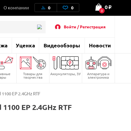
0
О компании
0
0
o
0
Войти / Регистрация
ажа
Уценка
Видеообзоры
Новости
тивные
Товары для
Аккумуляторы, ЗУ
Аппаратура и
вары
творчества
электроника
1100 EP 2.4GHz RTF
1100 EP 2.4GHz RTF