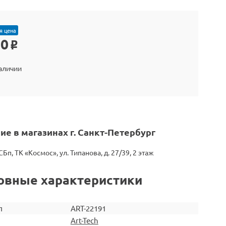
я цена
60
o
наличии
ие в магазинах г. Санкт-Петербург
СБп, ТК «Космос», ул. Типанова, д. 27/39, 2 этаж
овные характеристики
л
ART-22191
Art-Tech