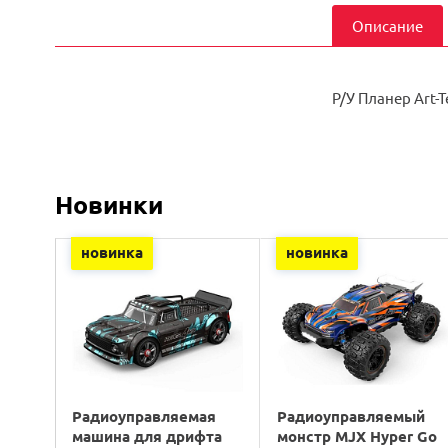
Описание
Р/У Планер Art-
Новинки
новинка
новинка
Радиоуправляемая
Радиоуправляемый
машина для дрифта
монстр MJX Hyper Go