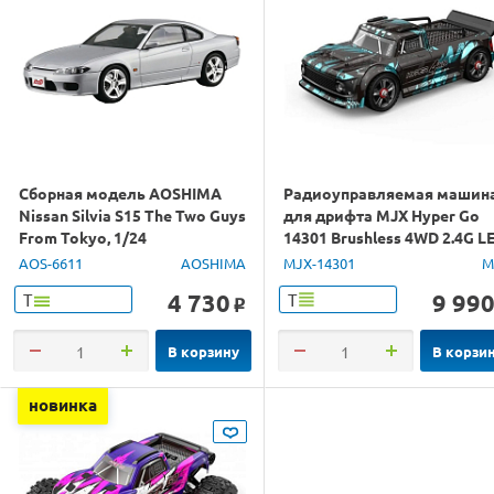
Сборная модель AOSHIMA
Радиоуправляемая машин
Nissan Silvia S15 The Two Guys
для дрифта MJX Hyper Go
From Tokyo, 1/24
14301 Brushless 4WD 2.4G L
1/14 RTR
AOS-6611
AOSHIMA
MJX-14301
M
4 730
9 99
Т
Т
o
В корзину
В корзи
новинка