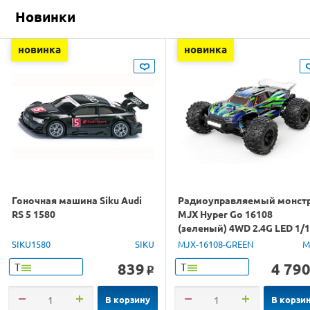
Новинки
новинка
новинка
Гоночная машина Siku Audi
Радиоуправляемый монст
RS 5 1580
MJX Hyper Go 16108
(зеленый) 4WD 2.4G LED 1/
RTR
SIKU1580
SIKU
MJX-16108-GREEN
M
839
4 79
Т
Т
o
В корзину
В корзи