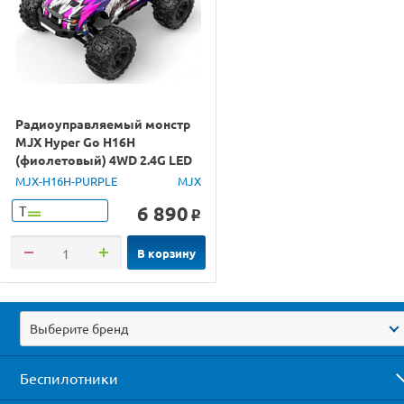
Радиоуправляемый монстр
MJX Hyper Go H16H
(фиолетовый) 4WD 2.4G LED
GPS 1/16 RTR
MJX-H16H-PURPLE
MJX
6 890
Т
o
В корзину
Выберите бренд
Беспилотники