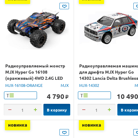
Радиоуправляемый монстр
Радиоуправляемая машин
MJX Hyper Go 16108
для дрифта MJX Hyper Go
(оранжевый) 4WD 2.4G LED
14302 Lancia Delta Brushles
1/16 RTR
4WD 2.4G LED 1/14 RTR
MJX-16108-ORANGE
MJX
MJX-14302
M
4 790
10 49
Т
Т
o
В корзину
В корзи
новинка
новинка