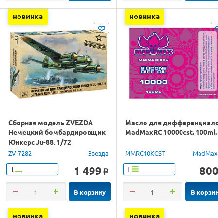
новинка
новинка
Сборная модель ZVEZDA
Масло для дифференциал
Немецкий бомбардировщик
MadMaxRC 10000cst. 100ml.
Юнкерс Ju-88, 1/72
ZV-7282
Звезда
MMRC10KCST
MadMax
1 499
80
Т
Т
o
В корзину
В корзи
новинка
новинка