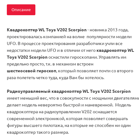
Описание
Квадрокоптер WL Toys V202 Scorpion
- новинка 2013 года,
проектировалась компанией на волне популярности модели
UFO. В процессе проектирования разработчики учли все
недостатки модели UFO и в отличии от него
квадрокоптер WL
Toys V202 Scorpion
оснастили гироскопами. Управлять им
предельно просто, т.к. в механизм встроен
шестиосевой
гироскоп
, который позволяет почти со второго
раза полететь четко туда, куда Вам бы хотелось.
Радиоуправляемый квадрокоптер WL Toys V202 Scorpion
имеет меньший вес, что в совокупности с мощными двигателями
делает модель невероятно быстрой и маневренной. Модель
квадрокоптера на радиоуправлении V202 оснащается
современной электроникой, которая позволяет совершать
фигуры высшего пилотажа, на которые не способен ни один
квадрокоптер такого размера.