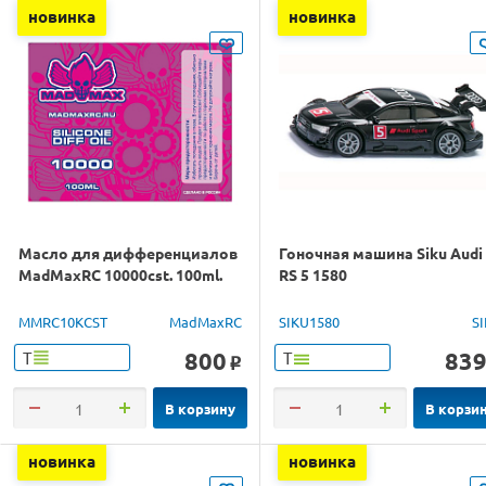
новинка
новинка
Масло для дифференциалов
Гоночная машина Siku Audi
MadMaxRC 10000cst. 100ml.
RS 5 1580
MMRC10KCST
MadMaxRC
SIKU1580
S
800
83
Т
Т
o
В корзину
В корзи
новинка
новинка