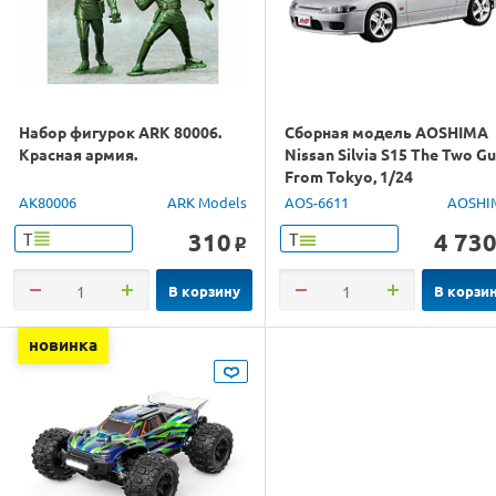
Набор фигурок ARK 80006.
Сборная модель AOSHIMA
Красная армия.
Nissan Silvia S15 The Two G
From Tokyo, 1/24
AK80006
ARK Models
AOS-6611
AOSHI
310
4 73
Т
Т
o
В корзину
В корзи
новинка