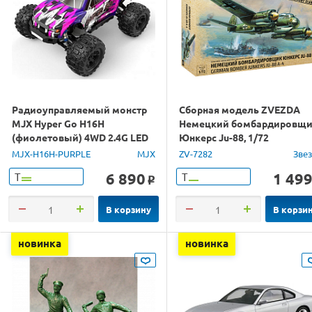
Радиоуправляемый монстр
Сборная модель ZVEZDA
MJX Hyper Go H16H
Немецкий бомбардировщ
(фиолетовый) 4WD 2.4G LED
Юнкерс Ju-88, 1/72
GPS 1/16 RTR
MJX-H16H-PURPLE
MJX
ZV-7282
Зве
6 890
1 49
Т
Т
o
В корзину
В корзи
новинка
новинка