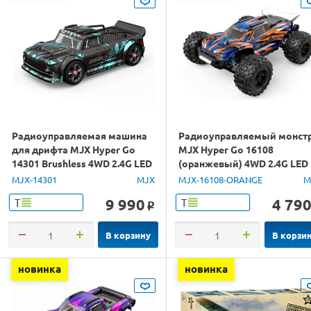
Радиоуправляемая машина
Радиоуправляемый монст
для дрифта MJX Hyper Go
MJX Hyper Go 16108
14301 Brushless 4WD 2.4G LED
(оранжевый) 4WD 2.4G LED
1/14 RTR
1/16 RTR
MJX-14301
MJX
MJX-16108-ORANGE
M
9 990
4 79
Т
Т
o
В корзину
В корзи
новинка
новинка