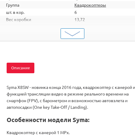
Группа
Квадрокоптеры
шт. в кор.
6
Вес коробки
13,72
Объем коробки
0,166
ШтрихКод
2000000003238
Тип
Квадрокоптеры
Вид
Для начинающих
Серия
с FPV
Комплектация
RTF
Описание
Syma X8SW - новинка конца 2016 года, квадрокоптер с камерой 
функцией трансляции видео в режиме реального времени на
смартфон (FPV), с барометром и возможностью автовзлета и
автопосадки (One key Take-Off / Landing).
Особенности модели Syma:
Квадрокоптер с камерой 1 MPx.