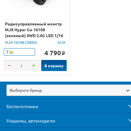
Радиоуправляемый монстр
MJX Hyper Go 16108
(зеленый) 4WD 2.4G LED 1/16
RTR
MJX-16108-GREEN
MJX
4 790
Т
o
В корзину
Выберите бренд
Беспилотники
Машины, автомодели