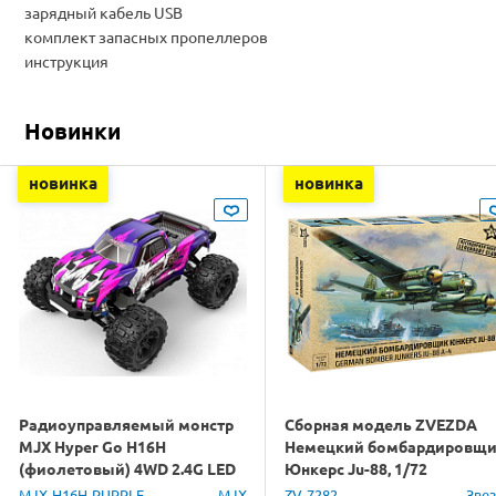
зарядный кабель USB
комплект запасных пропеллеров
инструкция
Новинки
новинка
новинка
Радиоуправляемый монстр
Сборная модель ZVEZDA
MJX Hyper Go H16H
Немецкий бомбардировщ
(фиолетовый) 4WD 2.4G LED
Юнкерс Ju-88, 1/72
GPS 1/16 RTR
MJX-H16H-PURPLE
MJX
ZV-7282
Зве