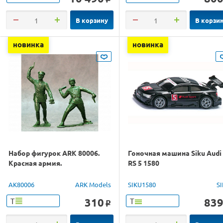
В корзину
В корзи
новинка
новинка
Набор фигурок ARK 80006.
Гоночная машина Siku Audi
Красная армия.
RS 5 1580
AK80006
ARK Models
SIKU1580
S
310
83
Т
Т
o