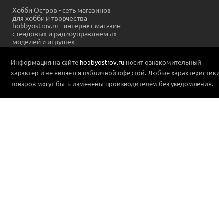
Хобби Остров - сеть магазинов
для хобби и творчества
hobbyostrov.ru - интернет-магазин
стендовых и радиоуправляемых
моделей и игрушек
Информация на сайте
hobbyostrov.ru
носит ознакомительный
характер и не является публичной офертой. Любые характеристик
товаров могут быть изменены производителем без уведомления.