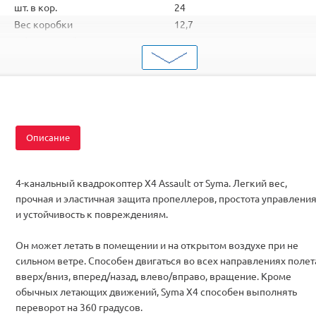
шт. в кор.
24
Вес коробки
12,7
Объем коробки
0,217
ШтрихКод
2000000003016
Тип
Квадрокоптеры
Вид
Для начинающих
Комплектация
RTF
Описание
4-канальный квадрокоптер X4 Assault от Syma. Легкий вес,
прочная и эластичная защита пропеллеров, простота управлени
и устойчивость к повреждениям.
Он может летать в помещении и на открытом воздухе при не
сильном ветре. Способен двигаться во всех направлениях полет
вверх/вниз, вперед/назад, влево/вправо, вращение. Кроме
обычных летающих движений, Syma X4 способен выполнять
переворот на 360 градусов.