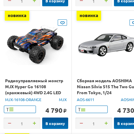
В корзину
В корзи
новинка
новинка
Радиоуправляемый монстр
Сборная модель AOSHIMA
MJX Hyper Go 16108
Nissan Silvia S15 The Two G
(оранжевый) 4WD 2.4G LED
From Tokyo, 1/24
1/16 RTR
MJX-16108-ORANGE
MJX
AOS-6611
AOSHI
4 790
4 73
Т
Т
o
В корзину
В корзи