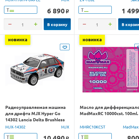
6 890
1 49
Т
Т
o
В корзину
В корзи
новинка
новинка
Радиоуправляемая машина
Масло для дифференциал
для дрифта MJX Hyper Go
MadMaxRC 10000cst. 100ml.
14302 Lancia Delta Brushless
4WD 2.4G LED 1/14 RTR
MJX-14302
MJX
MMRC10KCST
MadMax
10 490
80
Т
Т
o