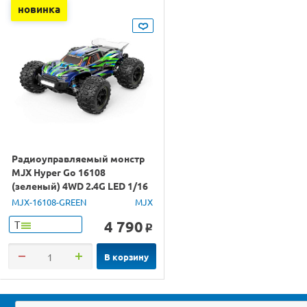
новинка
Радиоуправляемый монстр
MJX Hyper Go 16108
(зеленый) 4WD 2.4G LED 1/16
RTR
MJX-16108-GREEN
MJX
4 790
Т
o
В корзину