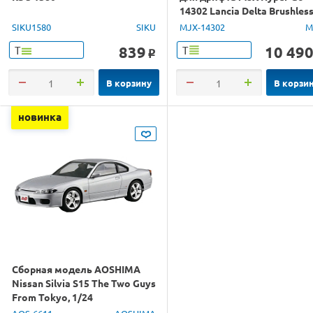
14302 Lancia Delta Brushles
4WD 2.4G LED 1/14 RTR
SIKU1580
SIKU
MJX-14302
M
839
10 49
Т
Т
o
В корзину
В корзи
новинка
Сборная модель AOSHIMA
Nissan Silvia S15 The Two Guys
From Tokyo, 1/24