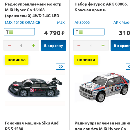
Радиоуправляемый монстр
Набор фигурок ARK 80006.
MJX Hyper Go 16108
Красная армия.
(оранжевый) 4WD 2.4G LED
1/16 RTR
MJX-16108-ORANGE
MJX
AK80006
ARK Mod
4 790
31
Т
Т
o
В корзину
В корзи
новинка
новинка
Гоночная машина Siku Audi
Радиоуправляемая машин
RS 5 1580
для дрифта MJX Hyper Go