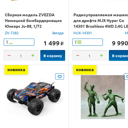
Сборная модель ZVEZDA
Радиоуправляемая машин
Немецкий бомбардировщик
для дрифта MJX Hyper Go
Юнкерс Ju-88, 1/72
14301 Brushless 4WD 2.4G L
1/14 RTR
ZV-7282
Звезда
MJX-14301
M
1 499
9 99
Т
Т
o
В корзину
В корзи
новинка
новинка