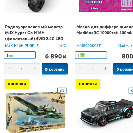
Радиоуправляемый монстр
Масло для дифференциал
MJX Hyper Go H16H
MadMaxRC 10000cst. 100ml.
(фиолетовый) 4WD 2.4G LED
GPS 1/16 RTR
MJX-H16H-PURPLE
MJX
MMRC10KCST
MadMax
6 890
80
Т
Т
o
В корзину
В корзи
новинка
новинка