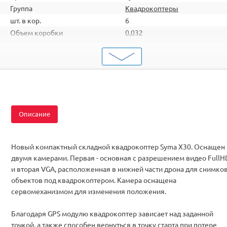
Группа
Квадрокоптеры
шт. в кор.
6
Объем коробки
0,032
ШтрихКод
2000000067209
Тип
Квадрокоптеры
Вид
Для начинающих
Серия
с FPV
Комплектация
RTF
Описание
Новый компактный складной квадрокоптер Syma X30. Оснащен
двумя камерами. Первая - основная с разрешением видео FullH
и вторая VGA, расположенная в нижней части дрона для снимко
объектов под квадрокоптером. Камера оснащена
сервомеханизмом для изменения положения.
Благодаря GPS модулю квадрокоптер зависает над заданной
точкой, а также способен вернуться в точку старта при потере