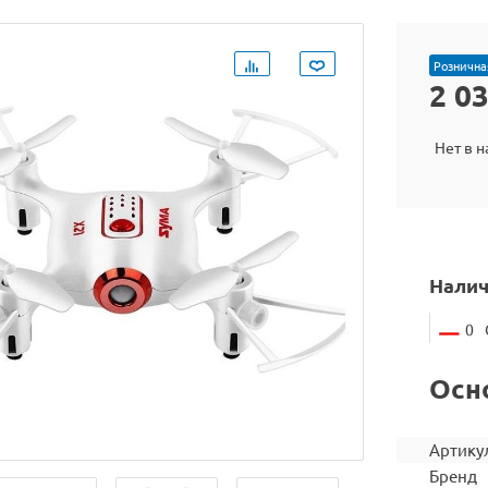
Рознична
2 0
Нет в 
Налич
0
Осн
Артику
Бренд