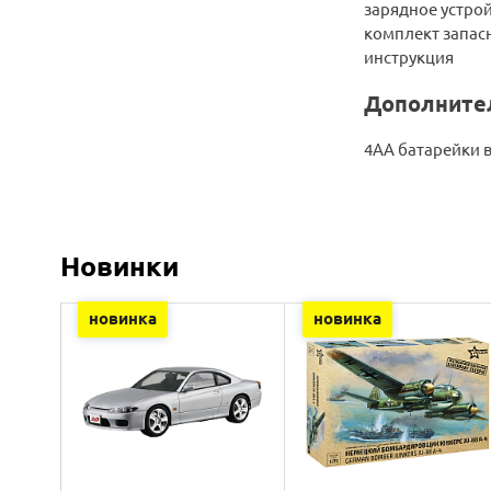
зарядное устро
комплект запас
инструкция
Дополнител
4АА батарейки 
Новинки
новинка
новинка