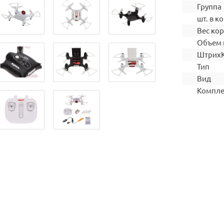
Группа
шт. в ко
Вес ко
Объем 
Штрих
Тип
Вид
Компле