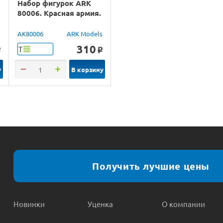
Набор фигурок ARK
80006. Красная армия.
а
AK80006
ARK Models
310
Т
o
o
у
В корзину
Получить лучшие цены
Новинки
Уценка
О компании