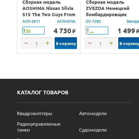
Сборная модель
Сборная модель
AOSHIMA Nissan Silvia
ZVEZDA Немецкий
S15 The Two Guys From
бомбардировщик
Tokyo, 1/24
Юнкерс Ju-88, 1/72
AOS-6611
AOSHIMA
ZV-7282
Звезд
4 730
1 499
Т
Т
o
В корзину
В корзин
КАТАЛОГ ТОВАРОВ
Квадрокоптеры
Автомодели
Радиоуправляемые
танки
Судомодели