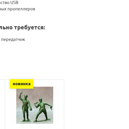
йство USB
ных пропеллеров
ьно требуется:
в передатчик
новинка