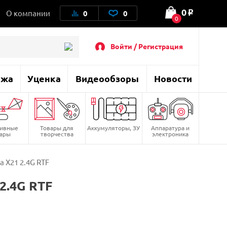
0
О компании
0
0
o
0
Войти / Регистрация
ажа
Уценка
Видеообзоры
Новости
тивные
Товары для
Аккумуляторы, ЗУ
Аппаратура и
вары
творчества
электроника
 X21 2.4G RTF
2.4G RTF