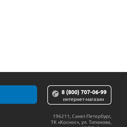
8 (800) 707-06-99
интернет-магазин
196211
,
Санкт-Петербург
,
ТК «Космос», ул. Типанова,