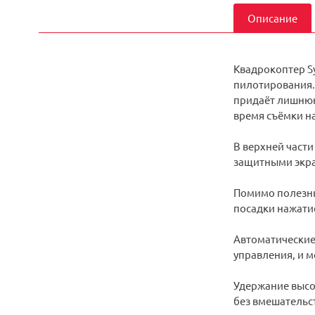
Описание
Квадрокоптер S
пилотирования.
придаёт лишнюю 
время съёмки н
В верхней част
защитными экра
Помимо полезны
посадки нажати
Автоматические 
управления, и м
Удержание высо
без вмешательс