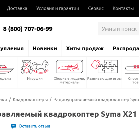
Доставка
Условия и гарантии
Сервис
Контакты
8 (800) 707-06-99
тупления
Новинки
Хиты продаж
Распрод
одели
Игрушки
Сборные модели,
Развивающие игры
Спор
материалы
то
ики
/
Квадрокоптеры
/
Радиоуправляемый квадрокоптер Syma
авляемый квадрокоптер Syma X21 
Оставить отзыв