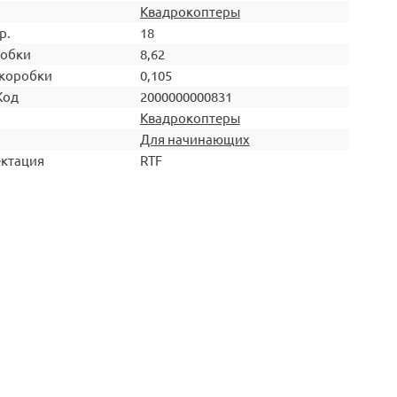
Квадрокоптеры
р.
18
робки
8,62
коробки
0,105
Код
2000000000831
Квадрокоптеры
Для начинающих
ктация
RTF