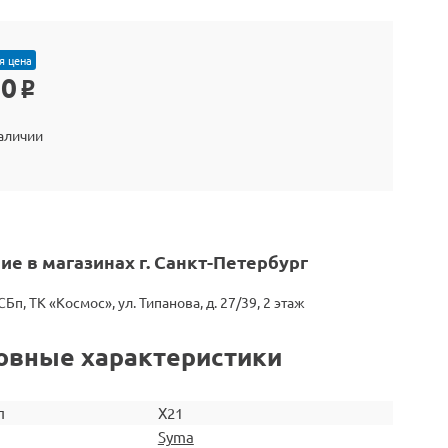
я цена
30
o
наличии
ие в магазинах г. Санкт-Петербург
СБп, ТК «Космос», ул. Типанова, д. 27/39, 2 этаж
овные характеристики
л
X21
Syma