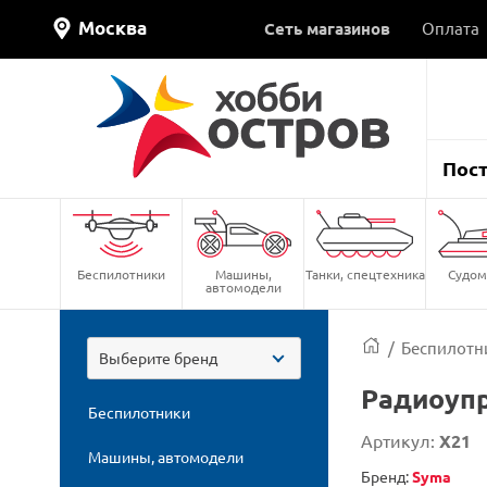
Москва
Сеть магазинов
Оплата
Пос
Беспилотники
Машины,
Танки, спецтехника
Судом
автомодели
/
Беспилотн
Выберите бренд
Радиоупр
Беспилотники
Артикул:
X21
Машины, автомодели
Бренд:
Syma