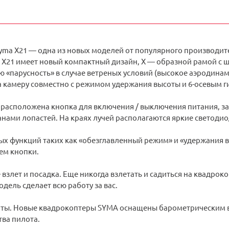
yma X21 — одна из новых моделей от популярного производи
 X21 имеет новый компактный дизайн, Х — образной рамой с 
«парусность» в случае ветреных условий (высокое аэродинам
а камеру совместно с режимом удержания высоты и 6-осевым 
и расположена кнопка для включения / выключения питания, 
нами лопастей. На краях лучей располагаются яркие светодио
х функций таких как «обезглавленный режим» и «удержания в
ем кнопки.
взлет и посадка. Еще никогда взлетать и садиться на квадроко
одель сделает всю работу за вас.
ты. Новые квадрокоптеры SYMA оснащены барометрическим в
тва пилота.