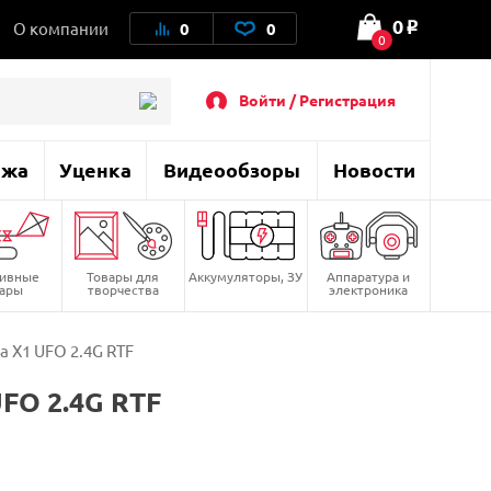
0
О компании
0
0
o
0
Войти / Регистрация
ажа
Уценка
Видеообзоры
Новости
тивные
Товары для
Аккумуляторы, ЗУ
Аппаратура и
вары
творчества
электроника
 X1 UFO 2.4G RTF
FO 2.4G RTF