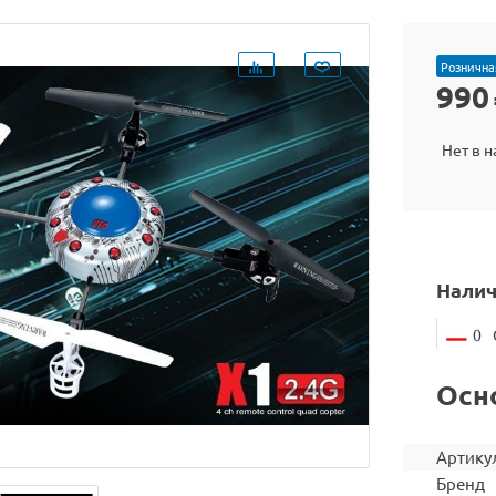
Рознична
990
Нет в 
Налич
0
Осн
Артику
Бренд