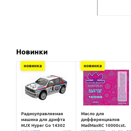
Новинки
новинка
новинка
Радиоуправляемая
Масло для
машина для дрифта
дифференциалов
MJX Hyper Go 14302
MadMaxRC 10000cst.
Lancia Delta Brushless
100ml.