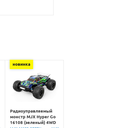
новинка
Радиоуправляемый
монстр MJX Hyper Go
16108 (зеленый) 4WD
2.4G LED 1/16 RTR