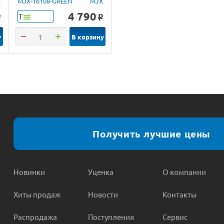
C
MJX-16108-GREEN
MJX
4 790
Т
o
o
у
В корзину
Получить лучшие цены
Новинки
Уценка
О компании
Хиты продаж
Новости
Контакты
Распродажа
Поступления
Сервис