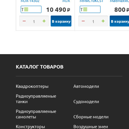
MJX-14302
MJX
MMRC10KCST
MadMaxR
4WD 2.4G LED 1/14
10 490
800
Т
Т
o
RTR
В корзину
В корзин
КАТАЛОГ ТОВАРОВ
Квадрокоптеры
Автомодели
Радиоуправляемые
танки
Судомодели
Радиоуправляемые
самолеты
Сборные модели
Конструкторы
Воздушные змеи