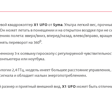
евой квадрокоптер
X1 UFO
от
Syma
. Ультра легкий вес, прочны
Он может летать в помещении и на открытом воздухе при не с
лениях полета: вверх/вниз, вперед/назад, влево/вправо, вра
0
нять переворот на 360
.
оенному 3-х осевыму гироскопу с регулируемой чувствительно
компьютера или ноутбука.
ологии 2,4 ГГц, модель имеет большее расстояние управления
сигнала и обладает малым энергопотреблением.
 размер и приятный внешний вид,
X1 UFO
может быть отличн