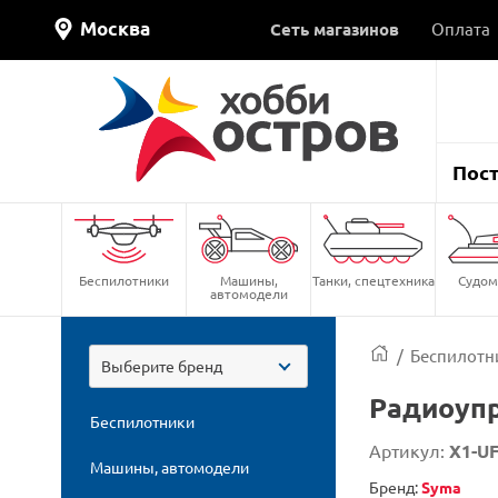
Москва
Сеть магазинов
Оплата
Пос
Беспилотники
Машины,
Танки, спецтехника
Судом
автомодели
/
Беспилотн
Выберите бренд
Радиоупр
Беспилотники
Артикул:
X1-U
Машины, автомодели
Бренд:
Syma