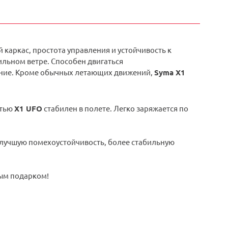
й каркас, простота управления и устойчивость к
ильном ветре. Способен двигаться
щение. Кроме обычных летающих движений,
Syma X1
стью
X1 UFO
стабилен в полете. Легко заряжается по
, лучшую помехоустойчивость, более стабильную
ым подарком!