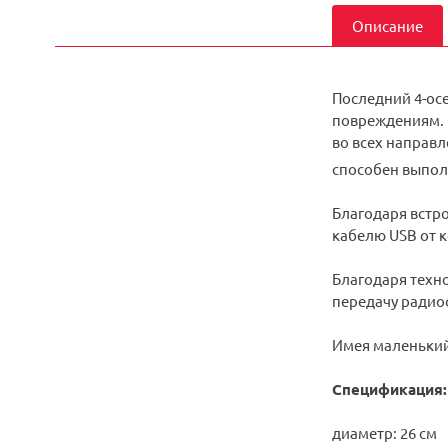
Описание
Последний 4-ос
повреждениям. 
во всех направ
способен выпол
Благодаря встр
кабелю USB от 
Благодаря техн
передачу радио
Имея маленький
Спецификация:
диаметр: 26 см