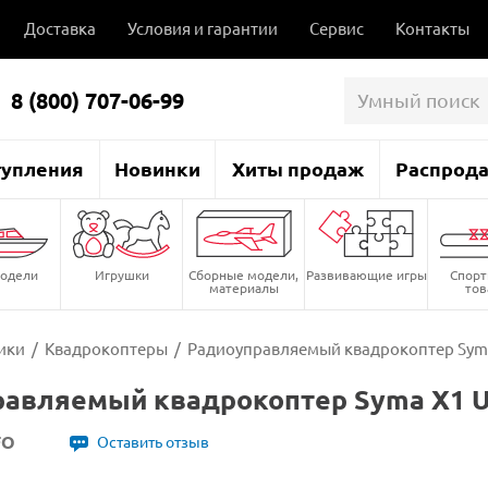
Доставка
Условия и гарантии
Сервис
Контакты
8 (800) 707-06-99
тупления
Новинки
Хиты продаж
Распрод
одели
Игрушки
Сборные модели,
Развивающие игры
Спор
материалы
то
ики
/
Квадрокоптеры
/
Радиоуправляемый квадрокоптер Syma
авляемый квадрокоптер Syma X1 U
FO
Оставить отзыв