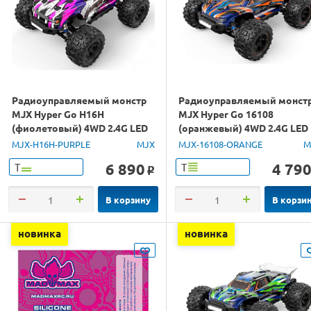
Радиоуправляемый монстр
Радиоуправляемый монст
MJX Hyper Go H16H
MJX Hyper Go 16108
(фиолетовый) 4WD 2.4G LED
(оранжевый) 4WD 2.4G LED
GPS 1/16 RTR
1/16 RTR
MJX-H16H-PURPLE
MJX
MJX-16108-ORANGE
M
6 890
4 79
Т
Т
o
В корзину
В корзи
новинка
новинка