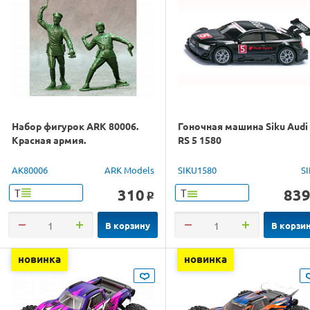
Набор фигурок ARK 80006.
Гоночная машина Siku Audi
Красная армия.
RS 5 1580
AK80006
ARK Models
SIKU1580
S
310
83
Т
Т
o
В корзину
В корзи
новинка
новинка