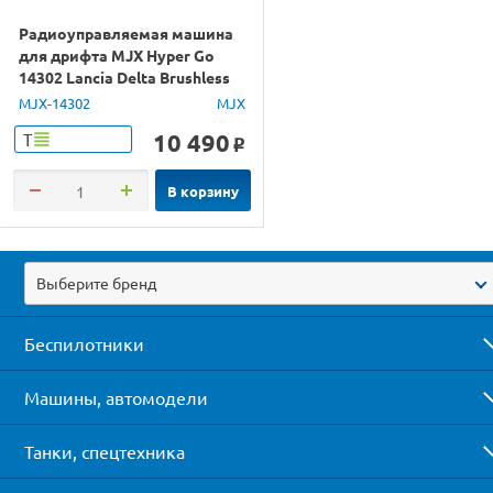
Радиоуправляемая машина
для дрифта MJX Hyper Go
14302 Lancia Delta Brushless
4WD 2.4G LED 1/14 RTR
MJX-14302
MJX
10 490
Т
o
В корзину
Выберите бренд
Беспилотники
Машины, автомодели
Танки, спецтехника