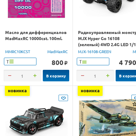
Масло для дифференциалов
Радиоуправляемый монст
MadMaxRC 10000cst. 100ml.
MJX Hyper Go 16108
(зеленый) 4WD 2.4G LED 1/
RTR
MMRC10KCST
MadMaxRC
MJX-16108-GREEN
M
800
4 79
Т
Т
o
В корзину
В корзи
новинка
новинка