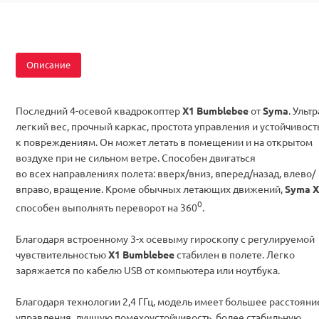
Описание
Последний 4-осевой квадрокоптер
X1 Bumblebee
от
Syma
. Ультр
легкий вес, прочный каркас, простота управления и устойчивост
к повреждениям. Он может летать в помещении и на открытом
воздухе при не сильном ветре. Способен двигаться
во всех направлениях полета: вверх/вниз, вперед/назад, влево/
вправо, вращение. Кроме обычных летающих движений,
Syma X
0
способен выполнять переворот на 360
.
Благодаря встроенному 3-х осевыму гироскопу с регулируемой
чувствительностью
X1 Bumblebee
стабилен в полете. Легко
заряжается по кабелю USB от компьютера или ноутбука.
Благодаря технологии 2,4 ГГц, модель имеет большее расстояни
управления, лучшую помехоустойчивость, более стабильную