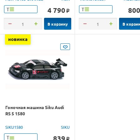
4 790
80
Т
Т
o
В корзину
В корзи
новинка
Гоночная машина Siku Audi
RS 5 1580
SIKU1580
SIKU
839
Т
o