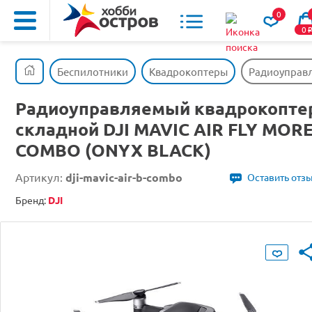
0
0
Беспилотники
Квадрокоптеры
Радиоуправл
Радиоуправляемый квадрокопте
складной DJI MAVIC AIR FLY MOR
COMBO (ONYX BLACK)
Артикул:
dji-mavic-air-b-combo
Оставить отз
Бренд:
DJI