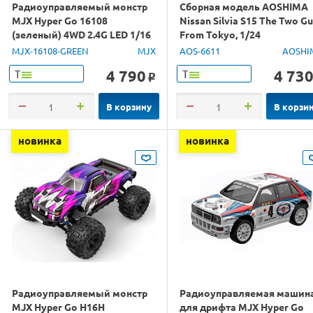
Радиоуправляемый монстр
Сборная модель AOSHIMA
MJX Hyper Go 16108
Nissan Silvia S15 The Two G
(зеленый) 4WD 2.4G LED 1/16
From Tokyo, 1/24
RTR
MJX-16108-GREEN
MJX
AOS-6611
AOSHI
4 790
4 73
Т
Т
o
В корзину
В корзи
новинка
новинка
Радиоуправляемый монстр
Радиоуправляемая машин
MJX Hyper Go H16H
для дрифта MJX Hyper Go