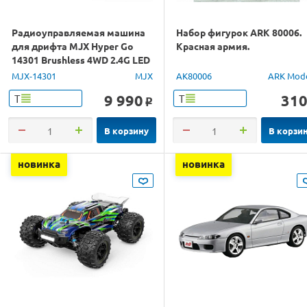
Радиоуправляемая машина
Набор фигурок ARK 80006.
для дрифта MJX Hyper Go
Красная армия.
14301 Brushless 4WD 2.4G LED
1/14 RTR
MJX-14301
MJX
AK80006
ARK Mod
9 990
31
Т
Т
o
В корзину
В корзи
новинка
новинка