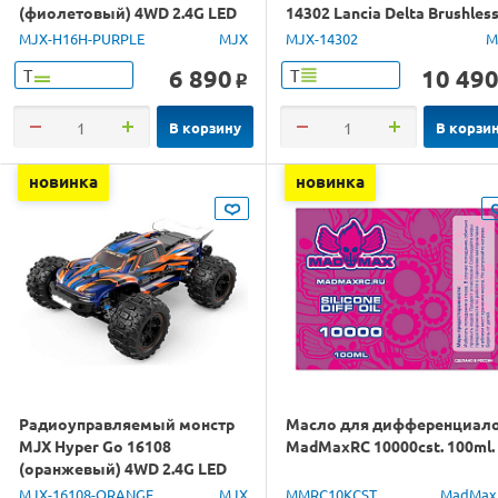
(фиолетовый) 4WD 2.4G LED
14302 Lancia Delta Brushles
GPS 1/16 RTR
4WD 2.4G LED 1/14 RTR
MJX-H16H-PURPLE
MJX
MJX-14302
M
6 890
10 49
Т
Т
o
В корзину
В корзи
новинка
новинка
Радиоуправляемый монстр
Масло для дифференциал
MJX Hyper Go 16108
MadMaxRC 10000cst. 100ml.
(оранжевый) 4WD 2.4G LED
1/16 RTR
MJX-16108-ORANGE
MJX
MMRC10KCST
MadMax