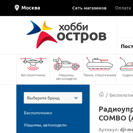
Москва
Сеть магазинов
Оплата
Пос
Беспилотники
Машины,
Танки, спецтехника
Судом
автомодели
/
Беспилотн
Выберите бренд
Радиоупр
Беспилотники
COMBO (
Машины, автомодели
Артикул:
dji-m