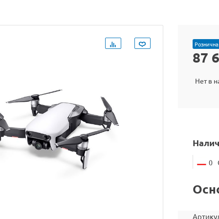
Рознична
87 
Нет в 
Налич
0
Осн
Артику