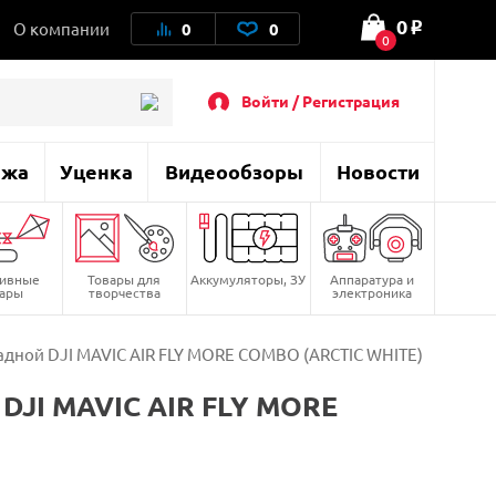
0
О компании
0
0
o
0
Войти / Регистрация
ажа
Уценка
Видеообзоры
Новости
тивные
Товары для
Аккумуляторы, ЗУ
Аппаратура и
вары
творчества
электроника
дной DJI MAVIC AIR FLY MORE COMBO (ARCTIC WHITE)
DJI MAVIC AIR FLY MORE