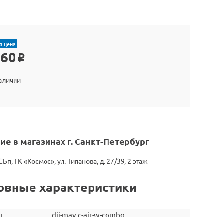
я цена
660
o
наличии
ие в магазинах г. Санкт-Петербург
СБп, ТК «Космос», ул. Типанова, д. 27/39, 2 этаж
овные характеристики
л
dji-mavic-air-w-combo