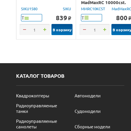
MadMaxRC 10000cst.
100ml.
SIKU1580
SIKU
MMRC10KCST
MadMaxR
839
800
Т
Т
o
В корзину
В корзин
КАТАЛОГ ТОВАРОВ
Квадрокоптеры
Автомодели
Радиоуправляемые
танки
Судомодели
Радиоуправляемые
самолеты
Сборные модели