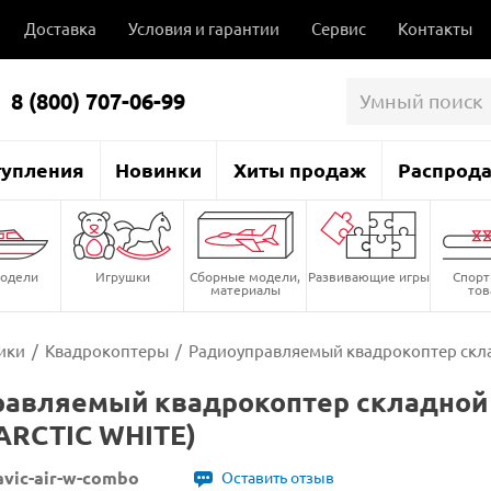
Доставка
Условия и гарантии
Сервис
Контакты
8 (800) 707-06-99
тупления
Новинки
Хиты продаж
Распрод
одели
Игрушки
Сборные модели,
Развивающие игры
Спор
материалы
то
ики
/
Квадрокоптеры
/
Радиоуправляемый квадрокоптер скла
авляемый квадрокоптер складной 
ARCTIC WHITE)
avic-air-w-combo
Оставить отзыв