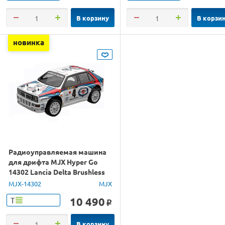
В корзину
В корзи
новинка
Радиоуправляемая машина
для дрифта MJX Hyper Go
14302 Lancia Delta Brushless
4WD 2.4G LED 1/14 RTR
MJX-14302
MJX
10 490
Т
o
В корзину