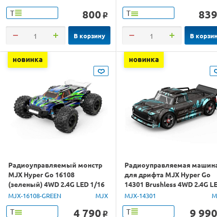
800
83
Т
Т
o
В корзину
В корзи
новинка
новинка
Радиоуправляемый монстр
Радиоуправляемая машин
MJX Hyper Go 16108
для дрифта MJX Hyper Go
(зеленый) 4WD 2.4G LED 1/16
14301 Brushless 4WD 2.4G L
RTR
1/14 RTR
MJX-16108-GREEN
MJX
MJX-14301
M
4 790
9 99
Т
Т
o