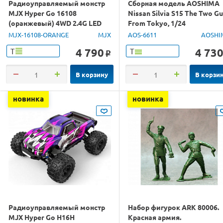
Радиоуправляемый монстр
Сборная модель AOSHIMA
MJX Hyper Go 16108
Nissan Silvia S15 The Two G
(оранжевый) 4WD 2.4G LED
From Tokyo, 1/24
1/16 RTR
MJX-16108-ORANGE
MJX
AOS-6611
AOSHI
4 790
4 73
Т
Т
o
В корзину
В корзи
новинка
новинка
Радиоуправляемый монстр
Набор фигурок ARK 80006.
MJX Hyper Go H16H
Красная армия.