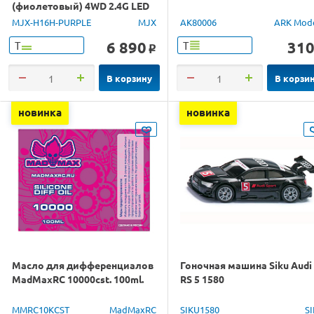
(фиолетовый) 4WD 2.4G LED
GPS 1/16 RTR
MJX-H16H-PURPLE
MJX
AK80006
ARK Mod
6 890
31
Т
Т
o
В корзину
В корзи
новинка
новинка
Масло для дифференциалов
Гоночная машина Siku Audi
MadMaxRC 10000cst. 100ml.
RS 5 1580
MMRC10KCST
MadMaxRC
SIKU1580
S