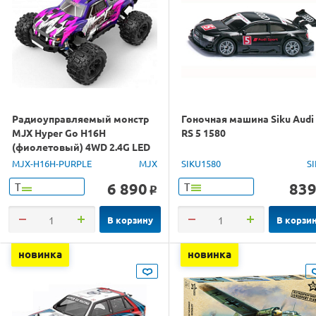
Радиоуправляемый монстр
Гоночная машина Siku Audi
MJX Hyper Go H16H
RS 5 1580
(фиолетовый) 4WD 2.4G LED
GPS 1/16 RTR
MJX-H16H-PURPLE
MJX
SIKU1580
S
6 890
83
Т
Т
o
В корзину
В корзи
новинка
новинка