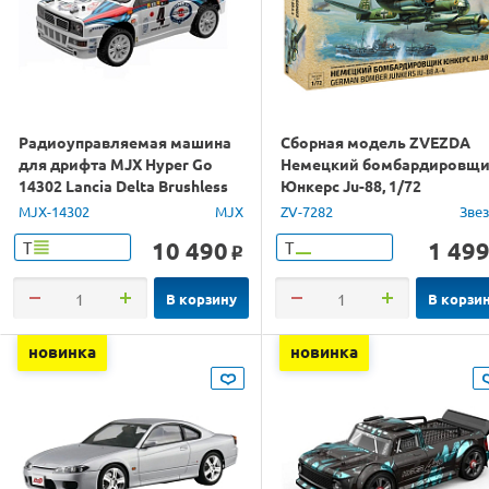
Радиоуправляемая машина
Сборная модель ZVEZDA
для дрифта MJX Hyper Go
Немецкий бомбардировщ
14302 Lancia Delta Brushless
Юнкерс Ju-88, 1/72
4WD 2.4G LED 1/14 RTR
MJX-14302
MJX
ZV-7282
Зве
10 490
1 49
Т
Т
o
В корзину
В корзи
новинка
новинка