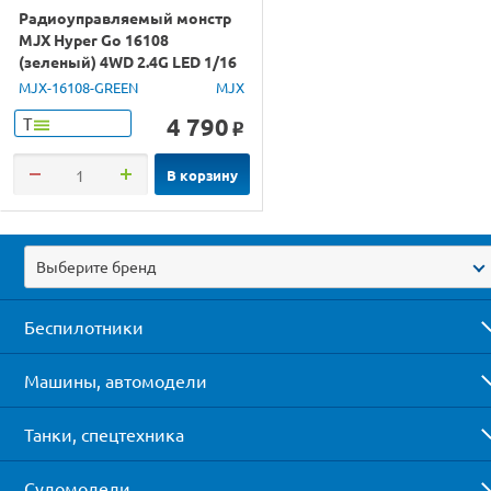
Радиоуправляемый монстр
MJX Hyper Go 16108
(зеленый) 4WD 2.4G LED 1/16
RTR
MJX-16108-GREEN
MJX
4 790
Т
o
В корзину
Выберите бренд
Беспилотники
Машины, автомодели
Танки, спецтехника
Судомодели