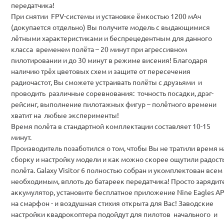
передатчика!
При снятии FPV-системы и установке ёмкостью 1200 мАч
(докупается отдельно) Вы получите модель с выдающимися
лётными характеристиками и беспрецедентным для данного
класса временем полёта – 20 минут при агрессивном
пилотировании и до 30 минут в режиме висения! Благодаря
наличию трёх цветовых схем и защите от пересечения
радиочастот, Вы сможете устраивать полёты с друзьями и
проводить различные соревнования: точность посадки, дрэг-
рейсинг, выполнение пилотажных фигур – полётного времени
хватит на любые эксперименты!
Время полёта в стандартной комплектации составляет 10-15
минут.
Производитель позаботился о том, чтобы Вы не тратили время н
сборку и настройку модели и как можно скорее ощутили радост
полёта. Galaxy Visitor 6 полностью собран и укомплектован всем
необходимым, вплоть до батареек передатчика! Просто зарядит
аккумулятор, установите бесплатное приложение Nine Eagles A
на смарфон - и воздушная стихия открыта для Вас! Заводские
настройки квадрокоптера подойдут для пилотов начального и