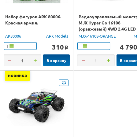
Набор фигурок ARK 80006.
Радиоуправляемый монст
Красная армия.
MJX Hyper Go 16108
(оранжевый) 4WD 2.4G LED
1/16 RTR
AK80006
ARK Models
MJX-16108-ORANGE
M
310
4 79
Т
Т
o
В корзину
В корзи
новинка