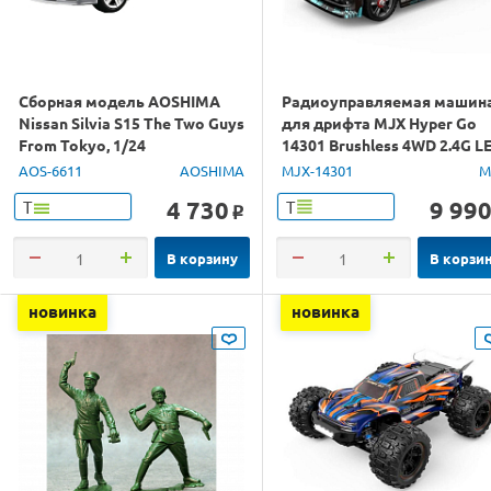
Сборная модель AOSHIMA
Радиоуправляемая машин
Nissan Silvia S15 The Two Guys
для дрифта MJX Hyper Go
From Tokyo, 1/24
14301 Brushless 4WD 2.4G L
1/14 RTR
AOS-6611
AOSHIMA
MJX-14301
M
4 730
9 99
Т
Т
o
В корзину
В корзи
новинка
новинка