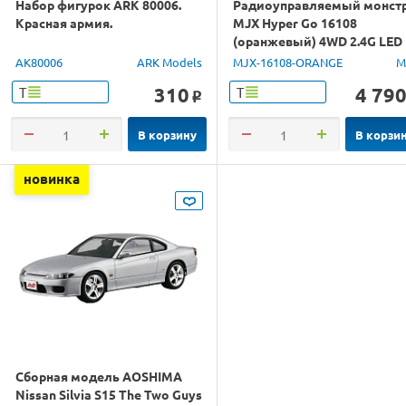
Набор фигурок ARK 80006.
Радиоуправляемый монст
Красная армия.
MJX Hyper Go 16108
(оранжевый) 4WD 2.4G LED
1/16 RTR
AK80006
ARK Models
MJX-16108-ORANGE
M
310
4 79
Т
Т
o
В корзину
В корзи
новинка
Сборная модель AOSHIMA
Nissan Silvia S15 The Two Guys