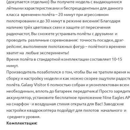
(докупается отдельно) Вы получите модель с выдающимися
лётными характеристиками и беспрецедентным для данного
класса временем полёта – 20 минут при агрессивном
пилотировании и до 30 минут в режиме висения! Благодаря
наличию трёх цветовых схем и защите от пересечения
радиочастот, Вы сможете устраивать полёты с друзьями и
проводить различные соревнования: точность посадки, дрэг-
рейсинг, выполнение пилотажных фигур – полётного времени
хватит на любые эксперименты!
Время полёта в стандартной комплектации составляет 10-15
минут.
Производитель позаботился о том, чтобы Вы не тратили время н
сборку и настройку модели и как можно скорее ощутили радост
полёта. Galaxy Visitor 6 полностью собран и укомплектован всем
необходимым, вплоть до батареек передатчика! Просто зарядит
аккумулятор, установите бесплатное приложение Nine Eagles A
на смарфон - и воздушная стихия открыта для Вас! Заводские
настройки квадрокоптера подойдут для пилотов начального и
среднего уровня.
Комплектация: