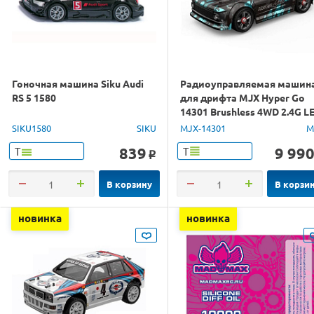
Гоночная машина Siku Audi
Радиоуправляемая машин
RS 5 1580
для дрифта MJX Hyper Go
14301 Brushless 4WD 2.4G L
1/14 RTR
SIKU1580
SIKU
MJX-14301
M
839
9 99
Т
Т
o
В корзину
В корзи
новинка
новинка