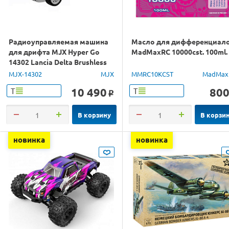
Радиоуправляемая машина
Масло для дифференциал
для дрифта MJX Hyper Go
MadMaxRC 10000cst. 100ml.
14302 Lancia Delta Brushless
4WD 2.4G LED 1/14 RTR
MJX-14302
MJX
MMRC10KCST
MadMax
10 490
80
Т
Т
o
В корзину
В корзи
новинка
новинка