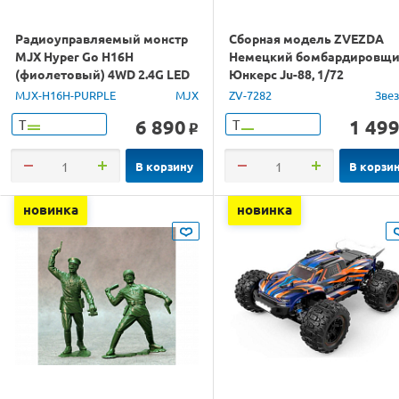
Радиоуправляемый монстр
Сборная модель ZVEZDA
MJX Hyper Go H16H
Немецкий бомбардировщ
(фиолетовый) 4WD 2.4G LED
Юнкерс Ju-88, 1/72
GPS 1/16 RTR
MJX-H16H-PURPLE
MJX
ZV-7282
Зве
6 890
1 49
Т
Т
o
В корзину
В корзи
новинка
новинка