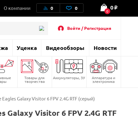
0
О компании
0
0
o
0
Войти / Регистрация
ажа
Уценка
Видеообзоры
Новости
тивные
Товары для
Аккумуляторы, ЗУ
Аппаратура и
вары
творчества
электроника
gles Galaxy Visitor 6 FPV 2.4G RTF (серый)
Galaxy Visitor 6 FPV 2.4G RTF