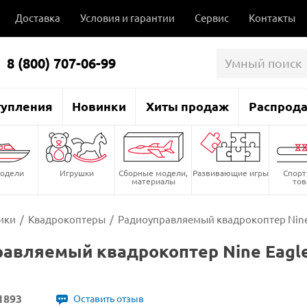
Доставка
Условия и гарантии
Сервис
Контакты
8 (800) 707-06-99
тупления
Новинки
Хиты продаж
Распрод
одели
Игрушки
Сборные модели,
Развивающие игры
Спор
материалы
то
ики
/
Квадрокоптеры
/
Радиоуправляемый квадрокоптер Nine Ea
авляемый квадрокоптер Nine Eagles 
1893
Оставить отзыв