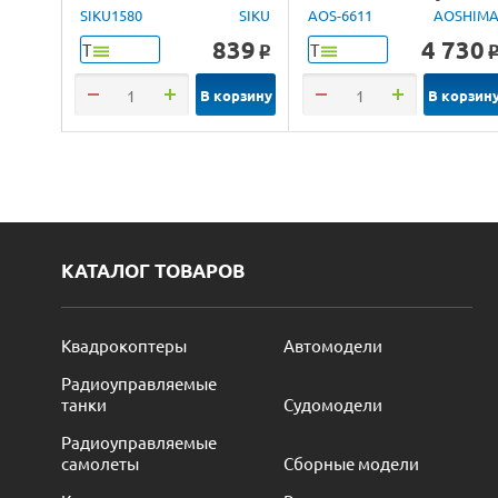
Tokyo, 1/24
SIKU1580
SIKU
AOS-6611
AOSHIM
839
4 730
Т
Т
o
В корзину
В корзин
КАТАЛОГ ТОВАРОВ
Квадрокоптеры
Автомодели
Радиоуправляемые
танки
Судомодели
Радиоуправляемые
самолеты
Сборные модели