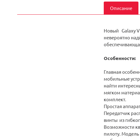
Описание
Новый Galaxy Vi
невероятно над
обеспечивающая
Особенности:
Главная особенн
мобильные устро
найти интересн
мягком материал
комплект.
Простая аппарат
Передатчик рас
винты из гибко
Возможности кв
пилоту. Модель