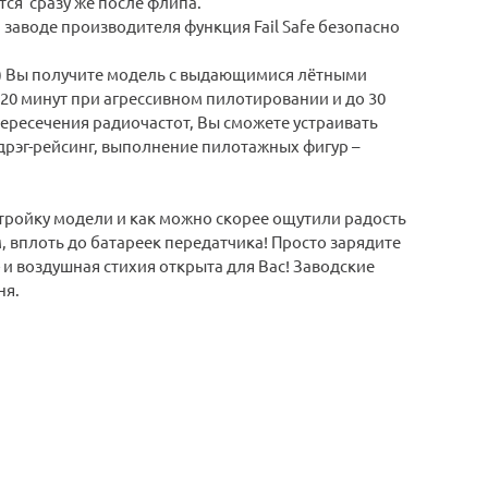
ся сразу же после флипа.
на заводе производителя функция Fail Safe безопасно
о) Вы получите модель с выдающимися лётными
20 минут при агрессивном пилотировании и до 30
пересечения радиочастот, Вы сможете устраивать
дрэг-рейсинг, выполнение пилотажных фигур –
стройку модели и как можно скорее ощутили радость
, вплоть до батареек передатчика! Просто зарядите
 и воздушная стихия открыта для Вас! Заводские
ня.