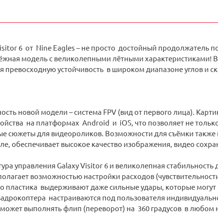
sitor 6 от Nine Eagles – не просто достойный продолжатель 
ёжная модель с великолепными лётными характеристиками! В ч
 превосходную устойчивость в широком диапазоне углов и ск
ость новой модели – система FPV (вид от первого лица). Карт
йства на платформах Android и iOS, что позволяет не только 
ые сюжеты для видеороликов. Возможности для съёмки также в
е, обеспечивает высокое качество изображения, видео сохран
ура управления Galaxy Visitor 6 и великолепная стабильност
полагает возможностью настройки расходов (чувствительност
го пластика выдерживают даже сильные удары, которые могут
адрокоптера настраиваются под пользователя индивидуально
 может выполнять флип (переворот) на 360 градусов в любом