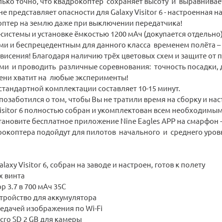
ько точно, что квадрокоптер сохраняет высоту и выравнивает
не представляет опасности для Galaxy Visitor 6 - настроенная 
оптер на землю даже при выключении передатчика!
-системы и установке ёмкостью 1200 мАч (докупается отдельн
ми и беспрецедентным для данного класса временем полёта – 
висения! Благодаря наличию трёх цветовых схем и защите от 
ями и проводить различные соревнования: точность посадки, 
ени хватит на любые эксперименты!
стандартной комплектации составляет 10-15 минут.
озаботился о том, чтобы Вы не тратили время на сборку и на
Visitor 6 полностью собран и укомплектован всем необходимым
тановите бесплатное приложение Nine Eagles APP на смарфон -
рокоптера подойдут для пилотов начального и среднего уров
axy Visitor 6, собран на заводе и настроен, готов к полету
х винта
р 3.7 в 700 мАч 35С
стройство для аккумулятора
едачей изображения по Wi-Fi
cro SD 2 GB для камеры