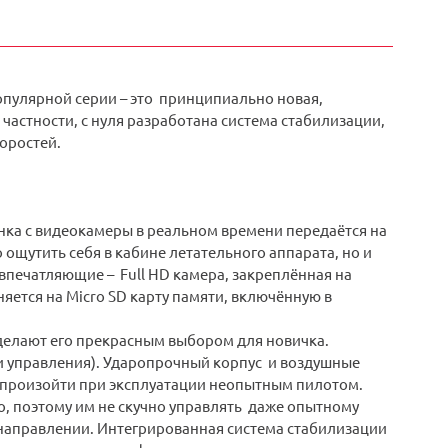
популярной серии – это принципиально новая,
астности, с нуля разработана система стабилизации,
оростей.
инка с видеокамеры в реальном времени передаётся на
ощутить себя в кабине летательного аппарата, но и
печатляющие – Full HD камера, закреплённая на
яется на Micro SD карту памяти, включённую в
ь делают его прекрасным выбором для новичка.
и управления). Ударопрочный корпус и воздушные
 произойти при эксплуатации неопытным пилотом.
, поэтому им не скучно управлять даже опытному
 направлении. Интегрированная система стабилизации