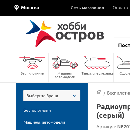
Москва
Сеть магазинов
Оплата
Пос
Беспилотники
Машины,
Танки, спецтехника
Судом
автомодели
/
Беспилотн
Выберите бренд
Радиоупр
Беспилотники
(серый)
Машины, автомодели
Артикул:
NE20