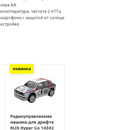
змера АА
иоаппаратура, частота 2.4 ГГц
смартфона с защитой от солнца
настройке
новинка
Радиоуправляемая
машина для дрифта
m
MJX Hyper Go 14302