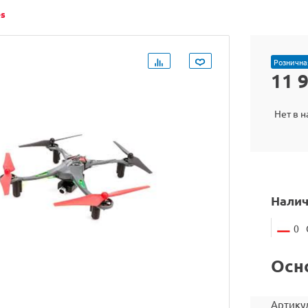
es
Рознична
11 
Нет в 
Налич
0
Осн
Артику