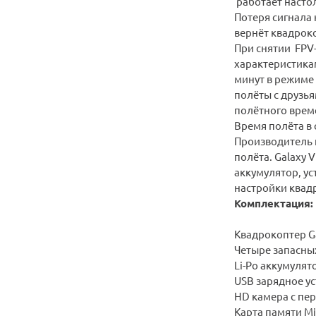
работает настол
Потеря сигнала 
вернёт квадрок
При снятии FPV
характеристика
минут в режиме 
полёты с друзь
полётного врем
Время полёта в 
Производитель п
полёта. Galaxy 
аккумулятор, ус
настройки квад
Комплектация:
Квадрокоптер Gal
Четыре запасны
Li-Po аккумулято
USB зарядное у
HD камера с пер
Карта памяти Mi