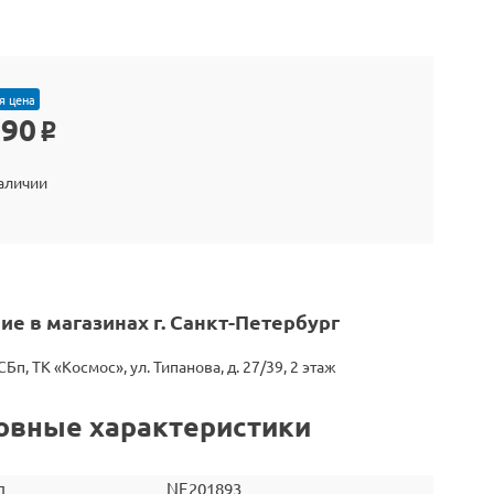
я цена
990
o
наличии
ие в магазинах г. Санкт-Петербург
СБп, ТК «Космос», ул. Типанова, д. 27/39, 2 этаж
овные характеристики
л
NE201893