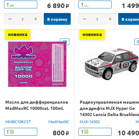
6 890
1 49
Т
Т
o
В корзину
В корзи
новинка
новинка
Масло для дифференциалов
Радиоуправляемая машин
MadMaxRC 10000cst. 100ml.
для дрифта MJX Hyper Go
14302 Lancia Delta Brushles
4WD 2.4G LED 1/14 RTR
MMRC10KCST
MadMaxRC
MJX-14302
M
800
10 49
Т
Т
o