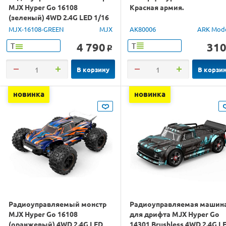
MJX Hyper Go 16108
Красная армия.
(зеленый) 4WD 2.4G LED 1/16
RTR
MJX-16108-GREEN
MJX
AK80006
ARK Mod
4 790
31
Т
Т
o
В корзину
В корзи
новинка
новинка
Радиоуправляемый монстр
Радиоуправляемая машин
MJX Hyper Go 16108
для дрифта MJX Hyper Go
(оранжевый) 4WD 2.4G LED
14301 Brushless 4WD 2.4G L