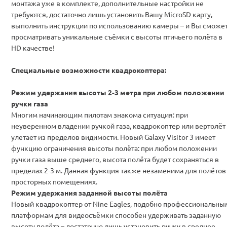
монтажа уже в комплекте, дополнительные настройки не
требуются, достаточно лишь установить Вашу MicroSD карту,
выполнить инструкции по использованию камеры – и Вы сможе
просматривать уникальные съёмки с высоты птичьего полёта в
HD качестве!
Специальные возможности квадрокоптера:
Режим удержания высоты 2-3 метра при любом положении
ручки газа
Многим начинающим пилотам знакома ситуация: при
неуверенном владении ручкой газа, квадрокоптер или вертолёт
улетает из пределов видимости. Новый Galaxy Visitor 3 имеет
функцию ограничения высоты полёта: при любом положении
ручки газа выше среднего, высота полёта будет сохраняться в
пределах 2-3 м. Данная функция также незаменима для полётов
просторных помещениях.
Режим удержания заданной высоты полёта
Новый квадрокоптер от Nine Eagles, подобно профессиональны
платформам для видеосъёмки способен удерживать заданную
высоту полёта – достаточно лишь установить ручку в среднее