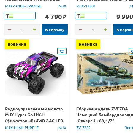
1/16 RTR
1/14 RTR
MJX-16108-ORANGE
MJX
MJX-14301
M
4 790
9 99
Т
Т
o
В корзину
В корзи
новинка
новинка
Радиоуправляемый монстр
Сборная модель ZVEZDA
MJX Hyper Go H16H
Немецкий бомбардировщ
(фиолетовый) 4WD 2.4G LED
Юнкерс Ju-88, 1/72
GPS 1/16 RTR
MJX-H16H-PURPLE
MJX
ZV-7282
Зве