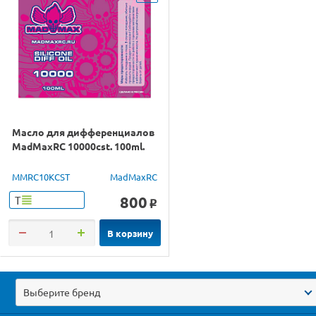
Масло для дифференциалов
MadMaxRC 10000cst. 100ml.
MMRC10KCST
MadMaxRC
800
Т
o
В корзину
Выберите бренд