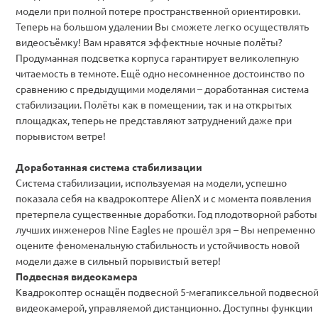
модели при полной потере пространственной ориентировки.
Теперь на большом удалении Вы сможете легко осуществлять
видеосъёмку! Вам нравятся эффектные ночные полёты?
Продуманная подсветка корпуса гарантирует великолепную
читаемость в темноте. Ещё одно несомненное достоинство по
сравнению с предыдущими моделями – доработанная система
стабилизации. Полёты как в помещении, так и на открытых
площадках, теперь не представляют затруднений даже при
порывистом ветре!
Доработанная система стабилизации
Система стабилизации, используемая на модели, успешно
показала себя на квадрокоптере AlienX и с момента появления
претерпела существенные доработки. Год плодотворной работы
лучших инженеров Nine Eagles не прошёл зря – Вы непременно
оцените феноменальную стабильность и устойчивость новой
модели даже в сильный порывистый ветер!
Подвесная видеокамера
Квадрокоптер оснащён подвесной 5-мегапиксельной подвесно
видеокамерой, управляемой дистанционно. Доступны функции