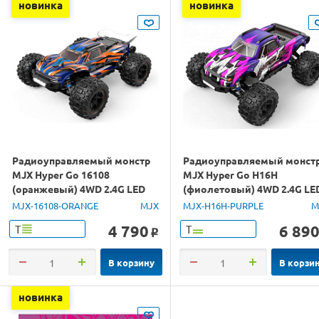
новинка
новинка
Радиоуправляемый монстр
Радиоуправляемый монст
MJX Hyper Go 16108
MJX Hyper Go H16H
(оранжевый) 4WD 2.4G LED
(фиолетовый) 4WD 2.4G LE
1/16 RTR
GPS 1/16 RTR
MJX-16108-ORANGE
MJX
MJX-H16H-PURPLE
M
4 790
6 89
Т
Т
o
В корзину
В корзи
новинка