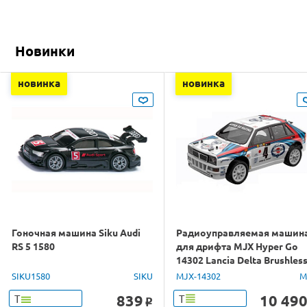
Новинки
новинка
новинка
Гоночная машина Siku Audi
Радиоуправляемая машин
RS 5 1580
для дрифта MJX Hyper Go
14302 Lancia Delta Brushles
4WD 2.4G LED 1/14 RTR
SIKU1580
SIKU
MJX-14302
M
839
10 49
Т
Т
o