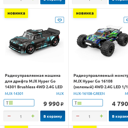
новинка
новинка
Радиоуправляемая машина
Радиоуправляемый монст
для дрифта MJX Hyper Go
MJX Hyper Go 16108
14301 Brushless 4WD 2.4G LED
(зеленый) 4WD 2.4G LED 1/
1/14 RTR
RTR
MJX-14301
MJX
MJX-16108-GREEN
M
9 990
4 79
Т
Т
o
В корзину
В корзи