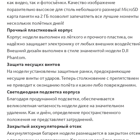
как видео, так и фотосъёмки. Качество изображение
поразительно высокое для столь небольшого размера! MicroSD
карта памяти на 2 ГБ позволит запечатлеть все лучшие моменты
нескольких полётных дней!
Прочный пластиковый корпус
Корпус модели выполнен из лёгкого и прочного пластика, он
надёжно защищает электронику от любых внешних воздействий
Внешний дизайн выполнен в стиле знаменитой модели DJI
Phantom.
Защита несущих винтов
На модели установлены защитные рамки, предохраняющие
несущие винты от ударов. Теперь столкновение с препятствием
не приводит к оконцанию полёта и каким-либо повреждениям.
Светодиодная подсветка корпуса
Благодаря продуманной подсветке, обеспечивается
великолепная читаемость модели даже на значительном
удалении. Как и днём, определение пространственного
положения не представляет затруднений.
Закрытый аккумуляторный отсек
Аккумуляторная батарея модели размещается в закрытом отсе
с продуманным охлаждением. Крышка на защёлке легко и