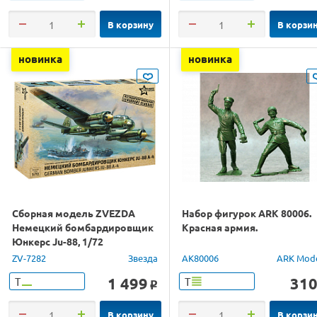
В корзину
В корзи
новинка
новинка
Сборная модель ZVEZDA
Набор фигурок ARK 80006.
Немецкий бомбардировщик
Красная армия.
Юнкерс Ju-88, 1/72
ZV-7282
Звезда
AK80006
ARK Mod
1 499
31
Т
Т
o
В корзину
В корзи