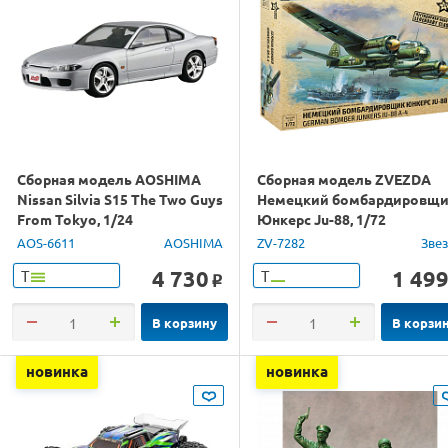
Сборная модель AOSHIMA
Сборная модель ZVEZDA
Nissan Silvia S15 The Two Guys
Немецкий бомбардировщ
From Tokyo, 1/24
Юнкерс Ju-88, 1/72
AOS-6611
AOSHIMA
ZV-7282
Зве
4 730
1 49
Т
Т
o
В корзину
В корзи
новинка
новинка