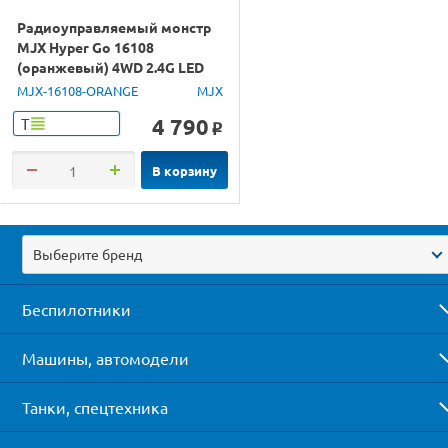
Радиоуправляемый монстр
MJX Hyper Go 16108
(оранжевый) 4WD 2.4G LED
1/16 RTR
MJX-16108-ORANGE
MJX
4 790
Т
o
В корзину
Выберите бренд
Беспилотники
Машины, автомодели
Танки, спецтехника