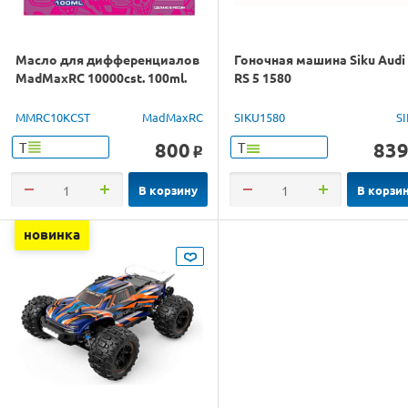
Масло для дифференциалов
Гоночная машина Siku Audi
MadMaxRC 10000cst. 100ml.
RS 5 1580
MMRC10KCST
MadMaxRC
SIKU1580
S
800
83
Т
Т
o
В корзину
В корзи
новинка