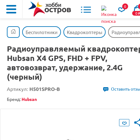
0
0
Беспилотники
Квадрокоптеры
Радиоуправл
Радиоуправляемый квадрокопте
Hubsan X4 GPS, FHD + FPV,
автовозврат, удержание, 2.4G
(черный)
Артикул:
H501SPRO-B
Оставить отз
Бренд:
Hubsan