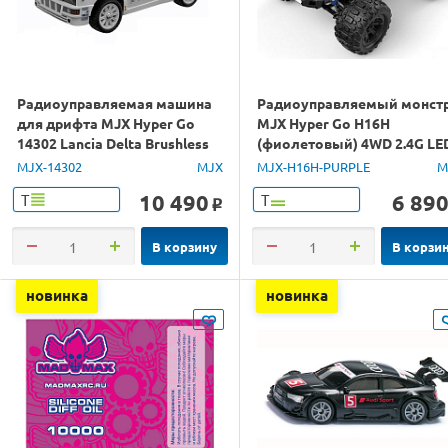
Радиоуправляемая машина
Радиоуправляемый монст
для дрифта MJX Hyper Go
MJX Hyper Go H16H
14302 Lancia Delta Brushless
(фиолетовый) 4WD 2.4G LE
4WD 2.4G LED 1/14 RTR
GPS 1/16 RTR
MJX-14302
MJX
MJX-H16H-PURPLE
M
10 490
6 89
Т
Т
o
В корзину
В корзи
новинка
новинка