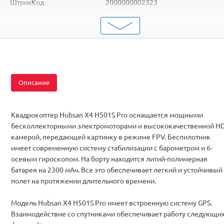
ШтрихКод
2000000002323
Тип
Квадрокоптеры
Вид
Для начинающих
Серия
с FPV
Описание
Квадрокоптер Hubsan X4 H501S Pro оснащается мощными
бесколлекторными электромоторами и высококачественной HD
камерой, передающей картинку в режиме FPV. Беспилотник
имеет современную систему стабилизации с барометром и 6-
осевым гироскопом. На борту находится литий-полимерная
батарея на 2300 мАч. Все это обеспечивает легкий и устойчивый
полет на протяжении длительного времени.
Модель Hubsan X4 H501S Pro имеет встроенную систему GPS.
Взаимодействие со спутниками обеспечивает работу следующи