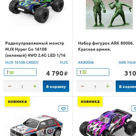
Радиоуправляемый монстр
Набор фигурок ARK 80006.
MJX Hyper Go 16108
Красная армия.
(зеленый) 4WD 2.4G LED 1/16
RTR
MJX-16108-GREEN
MJX
AK80006
ARK Mod
4 790
31
Т
Т
o
В корзину
В корзи
новинка
новинка