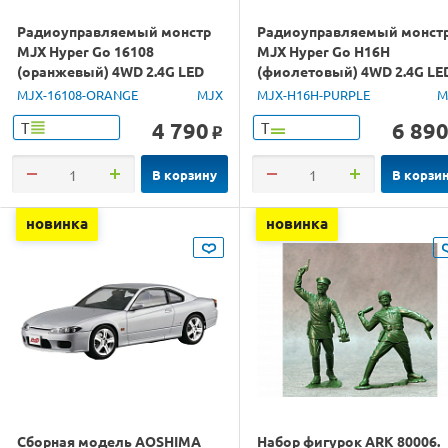
Радиоуправляемый монстр
Радиоуправляемый монст
MJX Hyper Go 16108
MJX Hyper Go H16H
(оранжевый) 4WD 2.4G LED
(фиолетовый) 4WD 2.4G LE
1/16 RTR
GPS 1/16 RTR
MJX-16108-ORANGE
MJX
MJX-H16H-PURPLE
M
4 790
6 89
Т
Т
o
В корзину
В корзи
новинка
новинка
Сборная модель AOSHIMA
Набор фигурок ARK 80006.