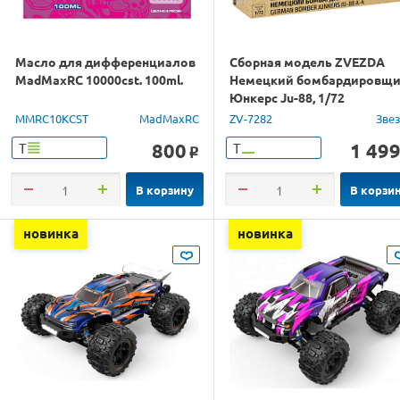
Масло для дифференциалов
Сборная модель ZVEZDA
MadMaxRC 10000cst. 100ml.
Немецкий бомбардировщ
Юнкерс Ju-88, 1/72
MMRC10KCST
MadMaxRC
ZV-7282
Зве
800
1 49
Т
Т
o
В корзину
В корзи
новинка
новинка