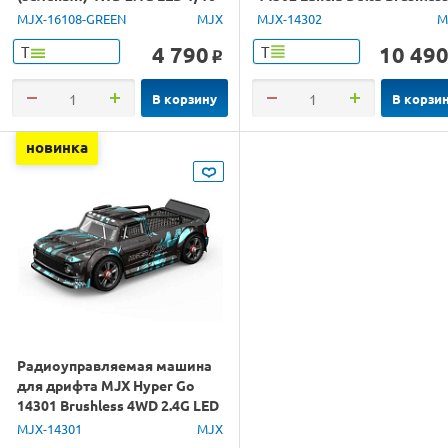
RTR
4WD 2.4G LED 1/14 RTR
MJX-16108-GREEN
MJX
MJX-14302
M
4 790
10 49
Т
Т
o
В корзину
В корзи
новинка
Радиоуправляемая машина
для дрифта MJX Hyper Go
14301 Brushless 4WD 2.4G LED
1/14 RTR
MJX-14301
MJX