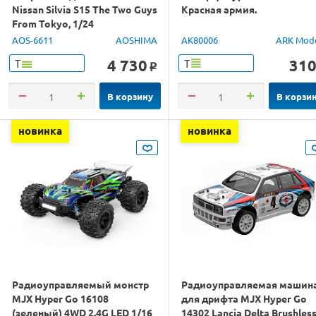
Nissan Silvia S15 The Two Guys
Красная армия.
From Tokyo, 1/24
AOS-6611
AOSHIMA
AK80006
ARK Mod
4 730
31
Т
Т
o
В корзину
В корзи
новинка
новинка
Радиоуправляемый монстр
Радиоуправляемая машин
MJX Hyper Go 16108
для дрифта MJX Hyper Go
(зеленый) 4WD 2.4G LED 1/16
14302 Lancia Delta Brushles