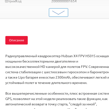
ШтрихКод
2000000001654
Тип
Квадрокоптеры
Вид
Для начинающих
Серия
с FPV
Описание
Радиоуправляемый квадрокоптер Hubsan X4 FPV H501S оснаще
мощными бесколлекторными двигателями и
высококачественной HD камерой для полетов FPV. Современна
система стабилизации с шестиосевым гироскопом и барометром
а также Lipo батарея емкостью 2300mAh, обеспечивают легкий 
устойчивый полет в течение длительного времени.
Все вышеперечисленные особенности, плюс встроенная систем
GPS, позволяют на этой модели реализовать такие функции, как
автоматический возврат в точку старта, "следуй за мной",