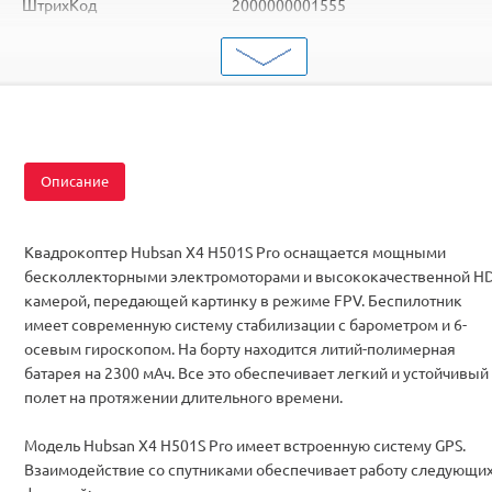
ШтрихКод
2000000001555
Тип
Квадрокоптеры
Вид
Для начинающих
Серия
с FPV
Описание
Квадрокоптер Hubsan X4 H501S Pro оснащается мощными
бесколлекторными электромоторами и высококачественной HD
камерой, передающей картинку в режиме FPV. Беспилотник
имеет современную систему стабилизации с барометром и 6-
осевым гироскопом. На борту находится литий-полимерная
батарея на 2300 мАч. Все это обеспечивает легкий и устойчивый
полет на протяжении длительного времени.
Модель Hubsan X4 H501S Pro имеет встроенную систему GPS.
Взаимодействие со спутниками обеспечивает работу следующи