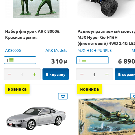
Набор фигурок ARK 80006.
Радиоуправляемый монст
Красная армия.
MJX Hyper Go H16H
(фиолетовый) 4WD 2.4G LE
GPS 1/16 RTR
AK80006
ARK Models
MJX-H16H-PURPLE
M
310
6 89
Т
Т
o
В корзину
В корзи
новинка
новинка