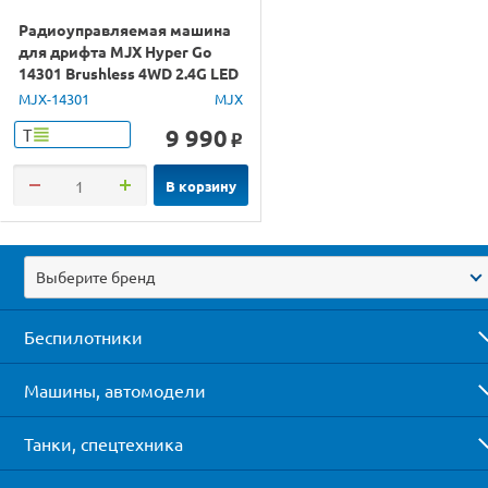
Радиоуправляемая машина
для дрифта MJX Hyper Go
14301 Brushless 4WD 2.4G LED
1/14 RTR
MJX-14301
MJX
9 990
Т
o
В корзину
Выберите бренд
Беспилотники
Машины, автомодели
Танки, спецтехника