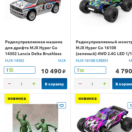
Радиоуправляемая машина
Радиоуправляемый монст
для дрифта MJX Hyper Go
MJX Hyper Go 16108
14302 Lancia Delta Brushless
(зеленый) 4WD 2.4G LED 1/
4WD 2.4G LED 1/14 RTR
RTR
MJX-14302
MJX
MJX-16108-GREEN
M
10 490
4 79
Т
Т
o
В корзину
В корзи
новинка
новинка