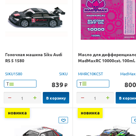
Гоночная машина Siku Audi
Масло для дифференциал
RS 5 1580
MadMaxRC 10000cst. 100ml.
SIKU1580
SIKU
MMRC10KCST
MadMax
839
80
Т
Т
o
В корзину
В корзи
новинка
новинка