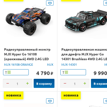
Радиоуправляемый монстр
Радиоуправляемая машин
MJX Hyper Go 16108
для дрифта MJX Hyper Go
(оранжевый) 4WD 2.4G LED
14301 Brushless 4WD 2.4G L
1/16 RTR
1/14 RTR
MJX-16108-ORANGE
MJX
MJX-14301
M
4 790
9 99
Т
Т
o
В корзину
В корзи
новинка
новинка