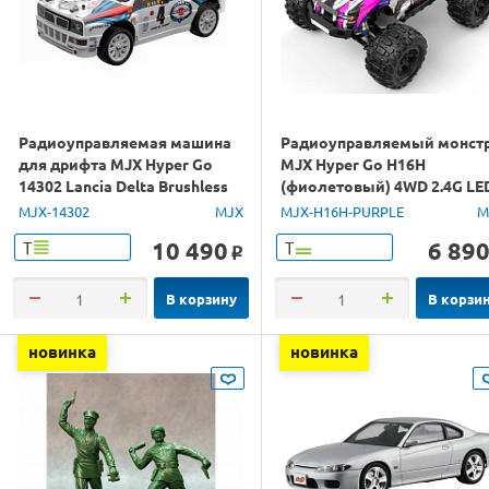
Радиоуправляемая машина
Радиоуправляемый монст
для дрифта MJX Hyper Go
MJX Hyper Go H16H
14302 Lancia Delta Brushless
(фиолетовый) 4WD 2.4G LE
4WD 2.4G LED 1/14 RTR
GPS 1/16 RTR
MJX-14302
MJX
MJX-H16H-PURPLE
M
10 490
6 89
Т
Т
o
В корзину
В корзи
новинка
новинка