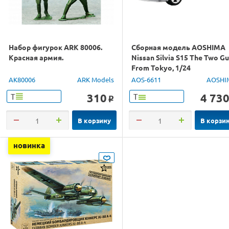
Набор фигурок ARK 80006.
Сборная модель AOSHIMA
Красная армия.
Nissan Silvia S15 The Two G
From Tokyo, 1/24
AK80006
ARK Models
AOS-6611
AOSHI
310
4 73
Т
Т
o
В корзину
В корзи
новинка