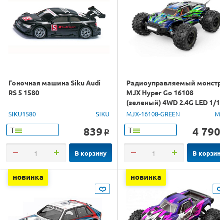
Гоночная машина Siku Audi
Радиоуправляемый монст
RS 5 1580
MJX Hyper Go 16108
(зеленый) 4WD 2.4G LED 1/
RTR
SIKU1580
SIKU
MJX-16108-GREEN
M
839
4 79
Т
Т
o
В корзину
В корзи
новинка
новинка