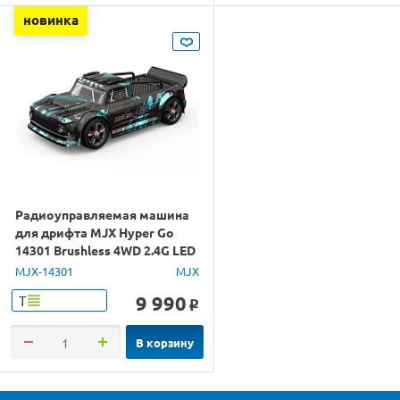
новинка
Радиоуправляемая машина
для дрифта MJX Hyper Go
14301 Brushless 4WD 2.4G LED
1/14 RTR
MJX-14301
MJX
9 990
Т
o
В корзину