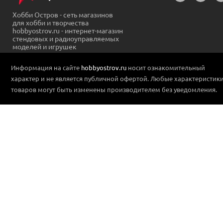
Хобби Остров - сеть магазинов
для хобби и творчества
hobbyostrov.ru - интернет-магазин
стендовых и радиоуправляемых
моделей и игрушек
Информация на сайте
hobbyostrov.ru
носит ознакомительный
характер и не является публичной офертой. Любые характеристик
товаров могут быть изменены производителем без уведомления.