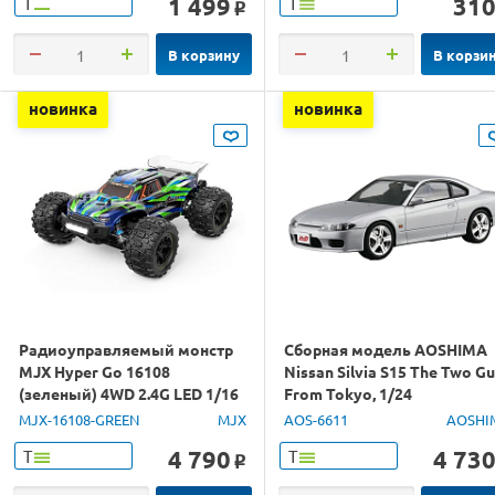
1 499
31
Т
Т
o
В корзину
В корзи
новинка
новинка
Радиоуправляемый монстр
Сборная модель AOSHIMA
MJX Hyper Go 16108
Nissan Silvia S15 The Two G
(зеленый) 4WD 2.4G LED 1/16
From Tokyo, 1/24
RTR
MJX-16108-GREEN
MJX
AOS-6611
AOSHI
4 790
4 73
Т
Т
o