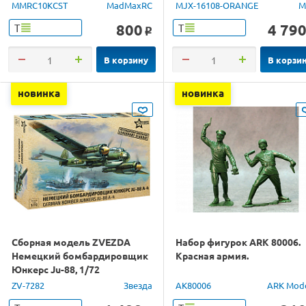
1/16 RTR
MMRC10KCST
MadMaxRC
MJX-16108-ORANGE
M
800
4 79
Т
Т
o
В корзину
В корзи
новинка
новинка
Сборная модель ZVEZDA
Набор фигурок ARK 80006.
Немецкий бомбардировщик
Красная армия.
Юнкерс Ju-88, 1/72
ZV-7282
Звезда
AK80006
ARK Mod