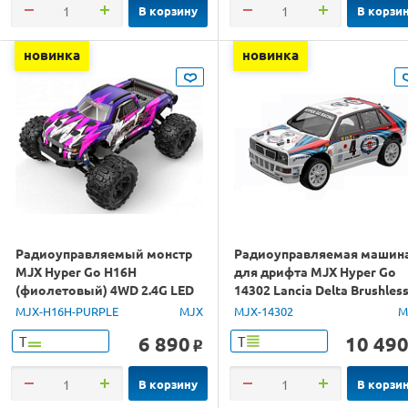
В корзину
В корзи
новинка
новинка
Радиоуправляемый монстр
Радиоуправляемая машин
MJX Hyper Go H16H
для дрифта MJX Hyper Go
(фиолетовый) 4WD 2.4G LED
14302 Lancia Delta Brushles
GPS 1/16 RTR
4WD 2.4G LED 1/14 RTR
MJX-H16H-PURPLE
MJX
MJX-14302
M
6 890
10 49
Т
Т
o
В корзину
В корзи