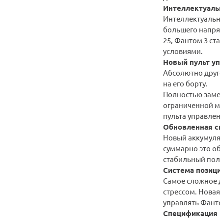
Интеллектуаль
Интеллектуальн
большего напря
25, Фантом 3 с
условиями.
Новый пульт у
Абсолютно друго
на его борту.
Полностью замен
ограниченной м
пульта управлен
Обновленная с
Новый аккумуля
суммарно это о
стабильный пол
Система позици
Самое сложное 
стрессом. Новая
управлять Фант
Спецификация к