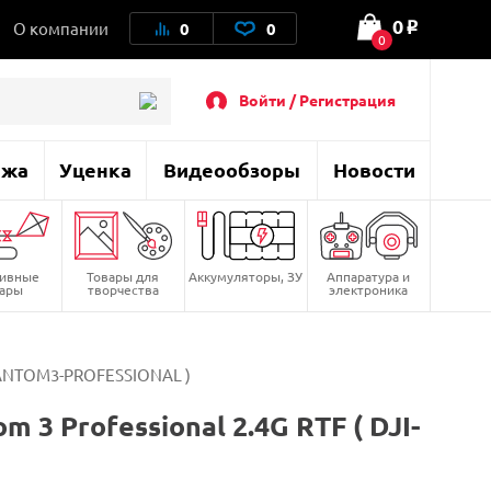
0
О компании
0
0
o
0
Войти / Регистрация
ажа
Уценка
Видеообзоры
Новости
тивные
Товары для
Аккумуляторы, ЗУ
Аппаратура и
вары
творчества
электроника
PHANTOM3-PROFESSIONAL )
3 Professional 2.4G RTF ( DJI-