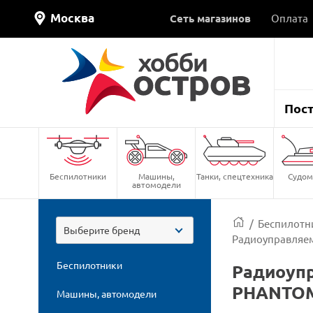
Москва
Сеть магазинов
Оплата
Пос
Беспилотники
Машины,
Танки, спецтехника
Судом
автомодели
/
Беспилотн
Выберите бренд
Радиоуправляем
Беспилотники
Радиоупр
PHANTOM
Машины, автомодели