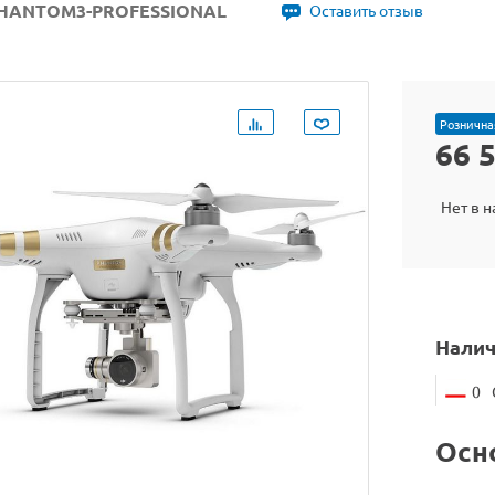
PHANTOM3-PROFESSIONAL
Оставить отзыв
Рознична
66 
Нет в 
Налич
0
Осн