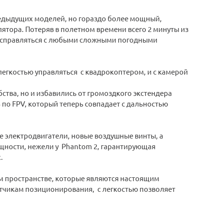
редыдущих моделей, но гораздо более мощный,
ятора. Потеряв в полетном времени всего 2 минуты из
ще справляться с любыми сложными погодными
 легкостью управляться с квадрокоптером, и с камерой
ства, но и избавились от громоздкого экстендера
по FPV, который теперь совпадает с дальностью
 электродвигатели, новые воздушные винты, а
щности, нежели у Phantom 2, гарантирующая
.
ом пространстве, которые являются настоящим
датчикам позиционирования, с легкостью позволяет