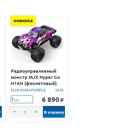
новинка
Радиоуправляемый
монстр MJX Hyper Go
H16H (фиолетовый)
4WD 2.4G LED GPS
s
MJX-H16H-PURPLE
MJX
1/16 RTR
6 890
Т
o
o
у
В корзину