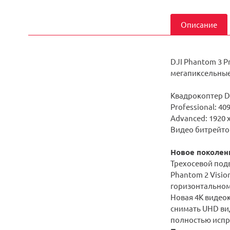
Описание
DJI Phantom 3 P
мегапиксельные
Квадрокоптер D
Professional: 40
Advanced: 1920 x
Видео битрейтом
Новое поколен
Трехосевой подв
Phantom 2 Visio
горизонтальном
Новая 4K видеок
снимать UHD вид
полностью испр