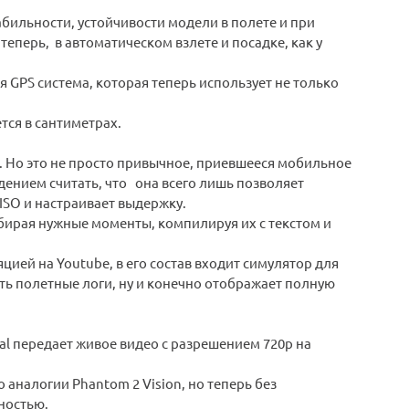
абильности, устойчивости модели в полете и при
еперь, в автоматическом взлете и посадке, как у
GPS система, которая теперь использует не только
тся в сантиметрах.
м. Но это не просто привычное, приевшееся мобильное
дением считать, что она всего лишь позволяет
ISO и настраивает выдержку.
ирая нужные моменты, компилируя их с текстом и
ией на Youtube, в его состав входит симулятор для
ь полетные логи, ну и конечно отображает полную
al передает живое видео с разрешением 720p на
 аналогии Phantom 2 Vision, но теперь без
ностью.