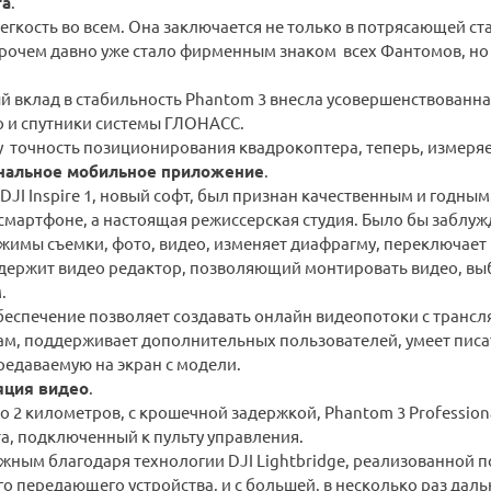
та
.
егкость во всем. Она заключается не только в потрясающей ст
прочем давно уже стало фирменным знаком всех Фантомов, но т
вклад в стабильность Phantom 3 внесла усовершенствованная 
о и спутники системы ГЛОНАСС.
 точность позиционирования квадрокоптера, теперь, измеряе
альное мобильное приложение
.
JI Inspire 1, новый софт, был признан качественным и годны
мартфоне, а настоящая режиссерская студия. Было бы заблуж
жимы съемки, фото, видео, изменяет диафрагму, переключает 
ержит видео редактор, позволяющий монтировать видео, выб
.
спечение позволяет создавать онлайн видеопотоки с трансляц
ам, поддерживает дополнительных пользователей, умеет писат
редаваемую на экран с модели.
яция видео
.
о 2 километров, с крошечной задержкой, Phantom 3 Profession
а, подключенный к пульту управления.
жным благодаря технологии DJI Lightbridge, реализованной по
 передающего устройства, и с большей, в несколько раз даль