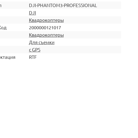
л
DJI-PHANTOM3-PROFESSIONAL
DJI
Квадрокоптеры
Код
2000000121017
Квадрокоптеры
Для съемки
с GPS
ктация
RTF