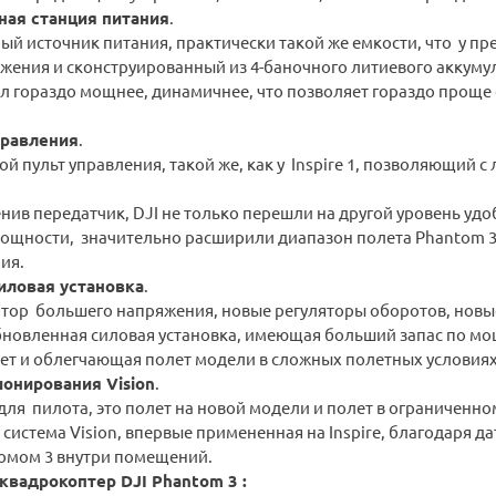
ная станция питания
.
ый источник питания, практически такой же емкости, что у п
жения и сконструированный из 4-баночного литиевого аккумул
тал гораздо мощнее, динамичнее, что позволяет гораздо про
правления
.
й пульт управления, такой же, как у Inspire 1, позволяющий с
ив передатчик, DJI не только перешли на другой уровень удоб
ощности, значительно расширили диапазон полета Phantom 3 
ия.
иловая установка
.
тор большего напряжения, новые регуляторы оборотов, новые
бновленная силовая установка, имеющая больший запас по мо
ет и облегчающая полет модели в сложных полетных условиях
онирования Vision
.
для пилота, это полет на новой модели и полет в ограниченн
 система Vision, впервые примененная на Inspire, благодаря 
омом 3 внутри помещений.
вадрокоптер DJI Phantom 3 :