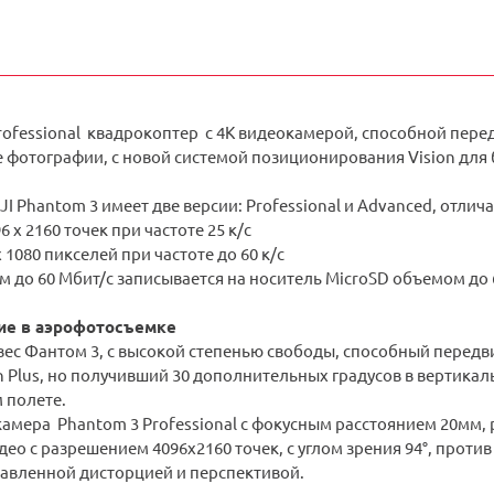
rofessional квадрокоптер с 4K видеокамерой, способной пере
 фотографии, с новой системой позиционирования Vision для
JI Phantom 3 имеет две версии: Professional и Advanced, от
96 x 2160 точек при частоте 25 к/с
 1080 пикселей при частоте до 60 к/с
 до 60 Мбит/с записывается на носитель MicroSD объемом до 6
ие в аэрофотосъемке
ес Фантом 3, с высокой степенью свободы, способный передви
n Plus, но получивший 30 дополнительных градусов в вертика
 полете.
амера Phantom 3 Professional с фокусным расстоянием 20мм, 
ео с разрешением 4096x2160 точек, с углом зрения 94°, против 1
авленной дисторцией и перспективой.