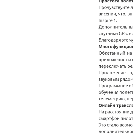
Простота поле
Прочувствуйте л
висении, что, в
Inspire 1.
Дополнительный 
спутники GPS, н
Благодаря этому
Многофункцион
Обкатанный на D
приложение на с
переключать ре
Приложение сод
звуковым рядом
Программное обе
обучения полет
телеметрию, пе
Онлайн трансл
На расстоянии д
смартфон пилот
Это стало возмо
дополнительного