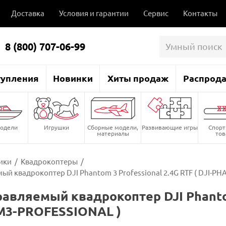
Доставка
Условия и гарантии
Сервис
Контакты
8 (800) 707-06-99
тупления
Новинки
Хиты продаж
Распрод
одели
Игрушки
Сборные модели,
Развивающие игры
Спор
материалы
то
ики
/
Квадрокоптеры
/
ый квадрокоптер DJI Phantom 3 Professional 2.4G RTF ( DJI-
авляемый квадрокоптер DJI Phantom 
3-PROFESSIONAL )