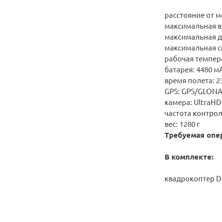
расстояние от м
максимальная вы
максимальная д
максимальная ск
р
абочая темпера
батарея: 4480 м
время полета: 2
GPS: GPS/GLON
камера: UltraHD 
частота контрол
вес: 1280 г
Требуемая опе
В комплекте:
квадрокоптер DJ