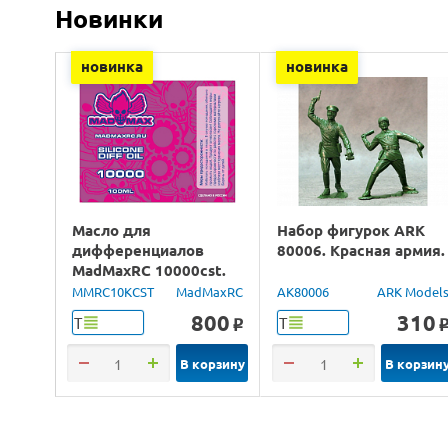
Новинки
новинка
новинка
Масло для
Набор фигурок ARK
дифференциалов
80006. Красная армия.
MadMaxRC 10000cst.
100ml.
MMRC10KCST
MadMaxRC
AK80006
ARK Model
800
310
Т
Т
o
В корзину
В корзин