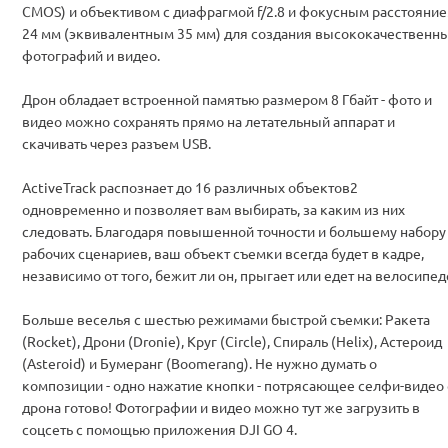
CMOS) и объективом с диафрагмой f/2.8 и фокусным расстояни
24 мм (эквивалентным 35 мм) для создания высококачественн
фотографий и видео.
Дрон обладает встроенной памятью размером 8 Гбайт - фото и
видео можно сохранять прямо на летательный аппарат и
скачивать через разъем USB.
ActiveTrack распознает до 16 различных объектов2
одновременно и позволяет вам выбирать, за каким из них
следовать. Благодаря повышенной точности и большему набору
рабочих сценариев, ваш объект съемки всегда будет в кадре,
независимо от того, бежит ли он, прыгает или едет на велосипед
Больше веселья с шестью режимами быстрой съемки: Ракета
(Rocket), Дрони (Dronie), Круг (Circle), Спираль (Helix), Астероид
(Asteroid) и Бумеранг (Boomerang). Не нужно думать о
композиции - одно нажатие кнопки - потрясающее селфи-видео 
дрона готово! Фотографии и видео можно тут же загрузить в
соцсеть с помощью приложения DJI GO 4.