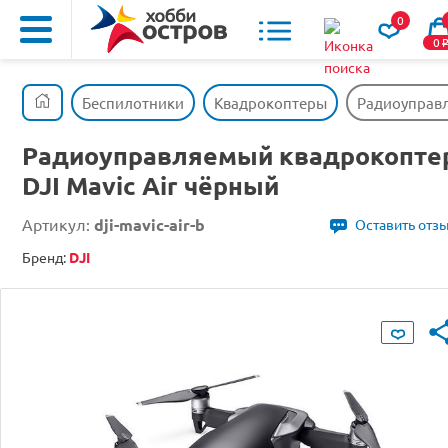
0
0
Беспилотники
Квадрокоптеры
Радиоуправл
Радиоуправляемый квадрокопте
DJI Mavic Air чёрный
Артикул:
dji-mavic-air-b
Оставить отз
Бренд:
DJI