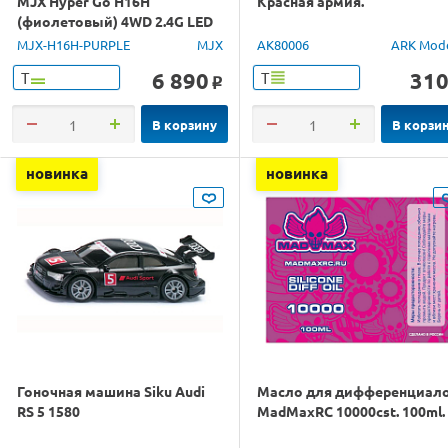
MJX Hyper Go H16H
Красная армия.
(фиолетовый) 4WD 2.4G LED
GPS 1/16 RTR
MJX-H16H-PURPLE
MJX
AK80006
ARK Mod
6 890
31
Т
Т
o
В корзину
В корзи
новинка
новинка
Гоночная машина Siku Audi
Масло для дифференциал
RS 5 1580
MadMaxRC 10000cst. 100ml.