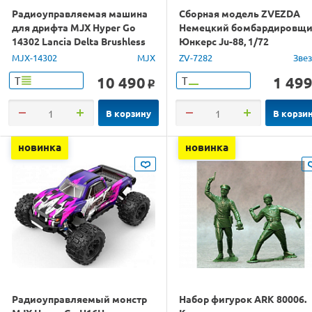
Радиоуправляемая машина
Сборная модель ZVEZDA
для дрифта MJX Hyper Go
Немецкий бомбардировщ
14302 Lancia Delta Brushless
Юнкерс Ju-88, 1/72
4WD 2.4G LED 1/14 RTR
MJX-14302
MJX
ZV-7282
Зве
10 490
1 49
Т
Т
o
В корзину
В корзи
новинка
новинка
Радиоуправляемый монстр
Набор фигурок ARK 80006.