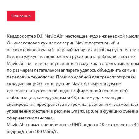
Описание
Квадрокоптер DJI Mavic Air - настоящее чудо инженерной мысли
Он унаследовал лучшее от серии Mavic: портативный и
высокотехнологичный - верный напарник в любом путешествии
Все, кто уже успел подержать в руках или опробовать в полете
Mavic Air, не перестают удивляться тому, как в столь компактном
по размерам летательном аппарате удалось объединить самые
передовые технологии. Помимо удобной для транспортировки
складывающейся конструкции Mavic Air имеет и другие
достоинства: трехосевой подвес с фирменной технологией
стабилизации, камеру формата 4К, систему датчиков для
сканирования пространства по трем направлениям, возможност
управления жестами в режиме SmartCapture и функцию съемки
сферических панорам.
Mavic Air снимает невероятные UHD-видео в 4К со скоростью 30
кадров/с при 100 Мбит/с.