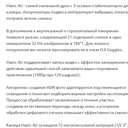
Mavic Air - самый маленький дрон с 3-осевым стабилизатором д
камеры. Амортизаторы подвеса нейтрализуют вибрации, помога
получать четкие снимки.
В дополнение к вертикальной и горизонтальной панорамам
появился режим, соединяющий 21 отдельный снимок в одно
невероятное 32 Мп изображение в 180°1. Для полного
погружения вы можете просматривать их в очках DJI Goggles.
Mavic Air поддерживает запись видео с эффектом замедленного
действия, идеальный способ запечатлеть ваши спортивные
приключения (1080p при 120 кадрах/с).
Алгоритмы создания HDR-фото адаптируются под меняющееся
освещение и помогают подбирать верные настройки экспозиции
Процессор обрабатывает засвеченные и темные участки,
создавая естественные переходы между ними, а ускорение
обработки цифрового сигнала повышает эффективность съемки
Камера Mavic Air оснащена 12-мегапиксельной матрицей (1/2.3”,