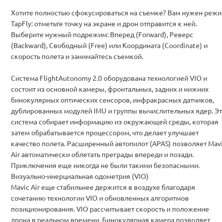
Хотите полностью сфокусироваться на съемке? Вам нужен реж
TapFly: отметьте точку на экране и дрон отправится к ней.
Выберите нужный подрежим: Вперед (Forward), Реверс
(Backward), Свободный (Free) или Координата (Coordinate) и
скорость полета и занимайтесь съемкой.
Система FlightAutonomy 2.0 оборудована технологией VIO и
состоит из основной камеры, фронтальных, задних и нижних
бинокулярных оптических сенсоров, инфракрасных датчиков,
дублированных модулей IMU и группы вычислительных ядер. Эт
система собирает информацию из окружающей среды, которая
затем обрабатывается процессором, что делает улучшает
качество полета. Расширенный автопилот (APAS) позволяет Mav
Air автоматически облетать преграды впереди и позади.
Приключения еще никогда не были такими безопасными.
Визуально-инерциальная одометрия (VIO)
Mavic Air еще стабильнее держится в воздухе благодаря
сочетанию технологии VIO и обновленных алгоритмов
позиционирования. VIO рассчитывает скорость и положение
дрона в реальном времени. Бинокулярная камера позволяет