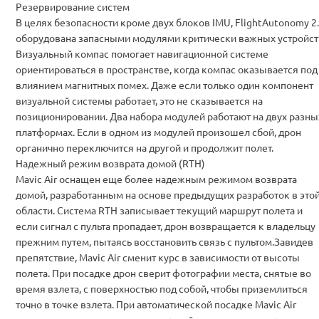
Резервирование систем
В целях безопасности кроме двух блоков IMU, FlightAutonomy 2
оборудована запасными модулями критически важных устройст
Визуальный компас помогает навигационной системе
ориентироваться в пространстве, когда компас оказывается под
влиянием магнитных помех. Даже если только один компонент
визуальной системы работает, это не сказывается на
позиционировании. Два набора модулей работают на двух разны
платформах. Если в одном из модулей произошел сбой, дрон
органично переключится на другой и продолжит полет.
Надежный режим возврата домой (RTH)
Mavic Air оснащен еще более надежным режимом возврата
домой, разработанным на основе предыдущих разработок в это
области. Система RTH записывает текущий маршрут полета и
если сигнал с пульта пропадает, дрон возвращается к владельцу
прежним путем, пытаясь восстановить связь с пультом.Завидев
препятствие, Mavic Air сменит курс в зависимости от высоты
полета. При посадке дрон сверит фотографии места, снятые во
время взлета, с поверхностью под собой, чтобы приземлиться
точно в точке взлета. При автоматической посадке Mavic Air