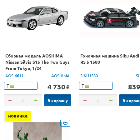
Сборная модель AOSHIMA
Гоночная машина Siku Audi
Nissan Silvia S15 The Two Guys
RS 5 1580
From Tokyo, 1/24
AOS-6611
AOSHIMA
SIKU1580
S
4 730
83
Т
Т
o
В корзину
В корзи
новинка