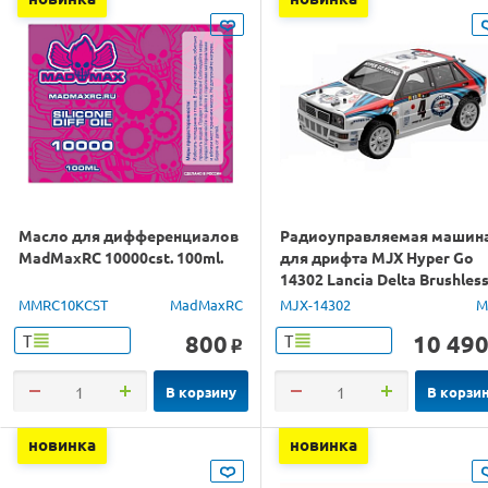
Масло для дифференциалов
Радиоуправляемая машин
MadMaxRC 10000cst. 100ml.
для дрифта MJX Hyper Go
14302 Lancia Delta Brushles
4WD 2.4G LED 1/14 RTR
MMRC10KCST
MadMaxRC
MJX-14302
M
800
10 49
Т
Т
o
В корзину
В корзи
новинка
новинка