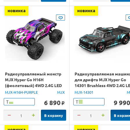
новинка
новинка
Радиоуправляемый монстр
Радиоуправляемая машин
MJX Hyper Go H16H
для дрифта MJX Hyper Go
(фиолетовый) 4WD 2.4G LED
14301 Brushless 4WD 2.4G L
GPS 1/16 RTR
1/14 RTR
MJX-H16H-PURPLE
MJX
MJX-14301
M
6 890
9 99
Т
Т
o
В корзину
В корзи
новинка
новинка