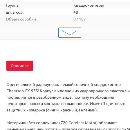
Группа
Квадрокоптеры
шт. в кор.
48
Объем коробки
0,1187
ШтрихКод
2000000045832
Тип
Квадрокоптеры
Вид
Для гонок
Серия
с FPV
Описание
Оригинальный радиоуправляемый гоночный квадрокоптер
Cheerson CX-95S! Корпус выполнен из ударопрочного пластика и
поставляется в разобранном виде, поэтому необходимы
некоторые навыки монтажа и компоновки. Имеет 3 цветовых
защитных козырька (синий, красный, зеленый).
Моторчики без сердечника (720 Coreless Motor) обладают
меньшей инерцией ротора и позволяют развивать скорость до 5