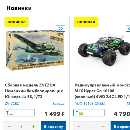
Новинки
новинка
новинка
Сборная модель ZVEZDA
Радиоуправляемый монст
Немецкий бомбардировщик
MJX Hyper Go 16108
Юнкерс Ju-88, 1/72
(зеленый) 4WD 2.4G LED 1/
RTR
ZV-7282
Звезда
MJX-16108-GREEN
M
1 499
4 79
Т
Т
o
В корзину
В корзи