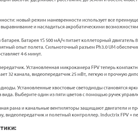
ности: новый режим маневренности использует все преимущес
 выравнивание и насладиться акробатическими возможностям
батарея. Батарея 1S 500 мА/ч питает коллеторный двигатель 
ятный опыт полета. Сильноточный разъем Ph3.0 UM обеспечив
ставляет 4-6 минут.
ередатчик. Установленная микрокамера FPV теперь компактне
ет 32 канала, видеопередатчик 25 мВт, легкую и прочную дипол
одиоды. Установленные хвостовые светодиоды становятся ярк
 вида. Выберите один из пяти цветов с помощью ручек управле
чная рама и канальные вентиляторы защищают двигатели и про
, видеопередатчик и полетный контроллер. Inductrix FPV + пе
тики: