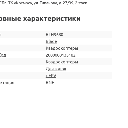
СБп, ТК «Космос», ул. Типанова, д. 27/39, 2 этаж
овные характеристики
л
BLH9680
Blade
Квадрокоптеры
Код
2000000135182
Квадрокоптеры
Для гонок
с FPV
ктация
BNF