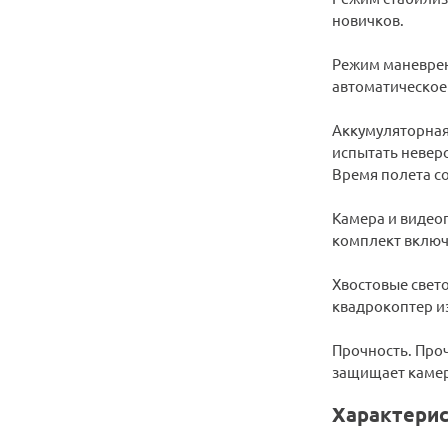
новичков.
Режим маневрен
автоматическое
Аккумуляторная 
испытать неверо
Время полета со
Камера и видеоп
комплект включа
Хвостовые свет
квадрокоптер из
Прочность. Про
защищает камеру
Характерис