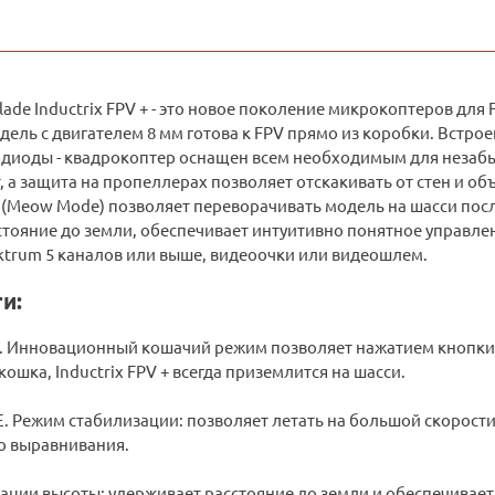
ade Inductrix FPV + - это новое поколение микрокоптеров для F
модель с двигателем 8 мм готова к FPV прямо из коробки. Вст
одиоды - квадрокоптер оснащен всем необходимым для незабы
, а защита на пропеллерах позволяет отскакивать от стен и 
(Meow Mode) позволяет переворачивать модель на шасси пос
стояние до земли, обеспечивает интуитивно понятное управле
ktrum 5 каналов или выше, видеоочки или видеошлем.
и:
 Инновационный кошачий режим позволяет нажатием кнопки 
кошка, Inductrix FPV + всегда приземлится на шасси.
. Режим стабилизации: позволяет летать на большой скорости 
о выравнивания.
ации высоты: удерживает расстояние до земли и обеспечивае