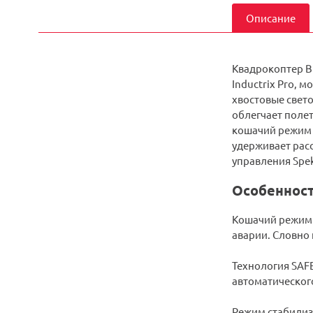
Описание
Квадрокоптер Bl
Inductrix Pro, 
хвостовые свет
облегчает полет
кошачий режим 
удерживает рас
управления Spe
Особенност
Кошачий режим.
аварии. Словно 
Технология SAFE
автоматическог
Режим стабилиз