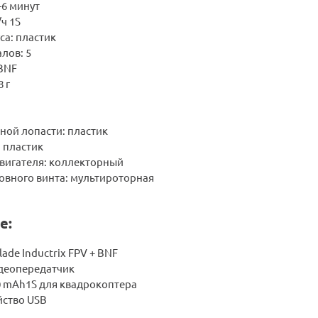
-6 минут
ч 1S
са: пластик
лов: 5
BNF
 г
ной лопасти: пластик
 пластик
двигателя: коллекторный
овного винта: мультироторная
е:
ade Inductrix FPV + BNF
идеопередатчик
0 mAh1S для квадрокоптера
йство USB