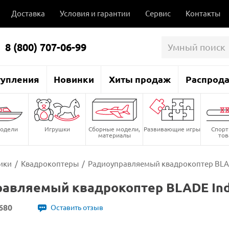
Доставка
Условия и гарантии
Сервис
Контакты
8 (800) 707-06-99
тупления
Новинки
Хиты продаж
Распрод
одели
Игрушки
Сборные модели,
Развивающие игры
Спор
материалы
то
ики
/
Квадрокоптеры
/
Радиоуправляемый квадрокоптер BLAD
авляемый квадрокоптер BLADE Indu
680
Оставить отзыв