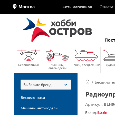
Москва
Сеть магазинов
Оплата
Пос
Беспилотники
Машины,
Танки, спецтехника
Судом
автомодели
/
Беспилотн
Выберите бренд
Радиоупр
Беспилотники
Артикул:
BLH9
Машины, автомодели
Бренд:
Blade