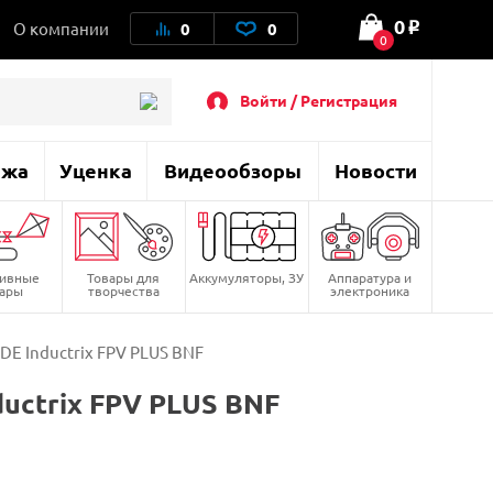
0
О компании
0
0
o
0
Войти / Регистрация
ажа
Уценка
Видеообзоры
Новости
тивные
Товары для
Аккумуляторы, ЗУ
Аппаратура и
вары
творчества
электроника
E Inductrix FPV PLUS BNF
ctrix FPV PLUS BNF