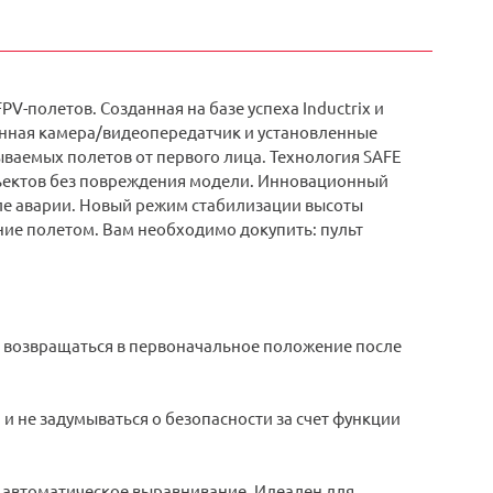
PV-полетов. Созданная на базе успеха Inductrix и
роенная камера/видеопередатчик и установленные
ваемых полетов от первого лица. Технология SAFE
объектов без повреждения модели. Инновационный
ле аварии. Новый режим стабилизации высоты
ние полетом. Вам необходимо докупить: пульт
возвращаться в первоначальное положение после
и не задумываться о безопасности за счет функции
т автоматическое выравнивание. Идеален для