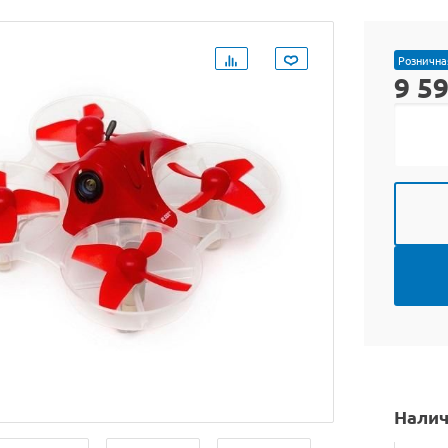
Рознична
9 5
Налич