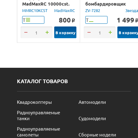
MadMaxRC 10000cst.
бомбардировщик
100ml.
Юнкерс Ju-88, 1/72
MMRC10KCST
MadMaxRC
ZV-7282
Звезд
800
1 499
Т
Т
o
В корзину
В корзин
КАТАЛОГ ТОВАРОВ
Квадрокоптеры
Автомодели
Радиоуправляемые
танки
Судомодели
Радиоуправляемые
самолеты
Сборные модели